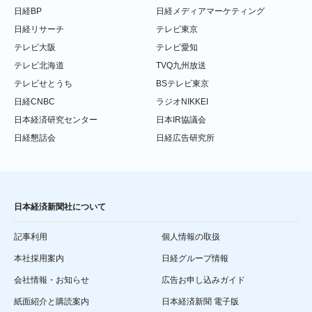
日経BP
日経メディアマーケティング
日経リサーチ
テレビ東京
テレビ大阪
テレビ愛知
テレビ北海道
TVQ九州放送
テレビせとうち
BSテレビ東京
日経CNBC
ラジオNIKKEI
日本経済研究センター
日本IR協議会
日経懇話会
日経広告研究所
日本経済新聞社について
記事利用
個人情報の取扱
本社採用案内
日経グループ情報
会社情報・お知らせ
広告お申し込みガイド
紙面紹介と購読案内
日本経済新聞 電子版