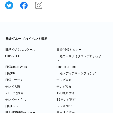
日経グループのイベント情報
日経ビジネススクール
日経4946セミナー
Club NIKKEI
日経ウーマノミクス・プロジェク
ト
日経Smart Work
Financial Times
日経BP
日経メディアマーケティング
日経リサーチ
テレビ東京
テレビ大阪
テレビ愛知
テレビ北海道
TVQ九州放送
テレビせとうち
BSテレビ東京
日経CNBC
ラジオNIKKEI
日本経済研究センター
日本IR協議会