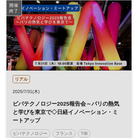
開催
終了
リアル
2025/7/31(木)
ビバテクノロジー2025報告会～パリの熱気
と学びを東京で◇日経イノベーション・ミ
ートアップ
ビバテクノロジー
フランス
TIB