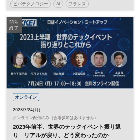
ビバテクノロジー
AI
フランス
マーケットへの展開 藤本あゆみ氏、小田嶋
アレックス氏ら登壇
日経イノベーション・ミートアップ
イノベーション
開催
終了
SDGs
テクノロジー
スタートアップ
新規事業
グローバル
デジタル
パリ
DX
参加無料
オープンイノベーション
平日夜開催
オンライン
2023/7/24(月)
オンライン配信のみ（会場参加はありません）
2023年前半、世界のテックイベント振り返
り リアルが戻り、どう変わったのか