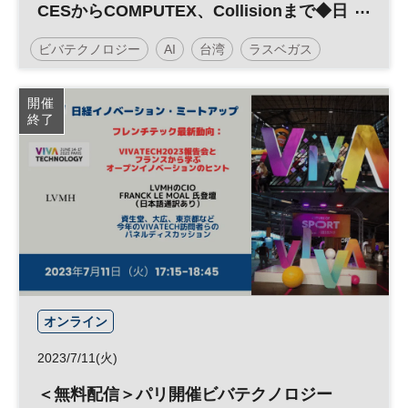
CESからCOMPUTEX、Collisionまで◆日
経イノベーション・ミートアップ◆
ビバテクノロジー
AI
台湾
ラスベガス
平日夕方開催
生成AI
SXSW
開催
終了
日経イノベーション・ミートアップ
イノベーション
デジタルトランスフォーメーション
人工知能
投資
CES
新規事業
シリコンバレー
DX
参加無料
オンライン
2023/7/11(火)
＜無料配信＞パリ開催ビバテクノロジー