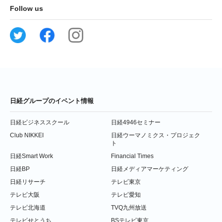
Follow us
日経グループのイベント情報
日経ビジネススクール
日経4946セミナー
Club NIKKEI
日経ウーマノミクス・プロジェク
ト
日経Smart Work
Financial Times
日経BP
日経メディアマーケティング
日経リサーチ
テレビ東京
テレビ大阪
テレビ愛知
テレビ北海道
TVQ九州放送
テレビせとうち
BSテレビ東京