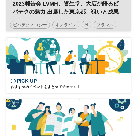
2023報告会 LVMH、資生堂、大広が語るビ
バテクの魅力 出展した東京都、狙いと成果
ビバテクノロジー
オンライン
AI
フランス
平日夕方開催
オンライン講座
日経イノベーション・ミートアップ
イノベーション
デジタルトランスフォーメーション
人工知能
経営
ESG
SDGs
テクノロジー
スタートアップ
PICK UP
おすすめのイベントをまとめてチェック！
新規事業
フレンチテック
デジタル
パリ
DX
参加無料
オープンイノベーション
ベンチャー