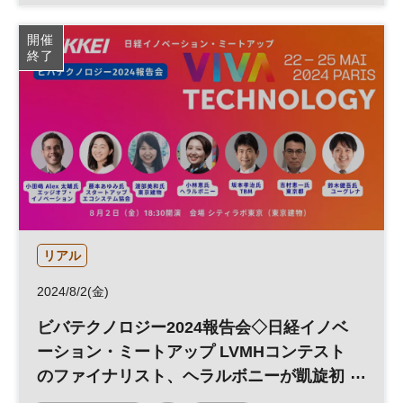
日経イノベーション・ミートアップ
テクノロジー
開催
終了
スタートアップ
フレンチテック
グローバル
デジタル
パリ
参加無料
オープンイノベーション
平日夜開催
リアル
2024/8/2(金)
ビバテクノロジー2024報告会◇日経イノベ
ーション・ミートアップ LVMHコンテスト
のファイナリスト、ヘラルボニーが凱旋初
講演 インパクトスタートアップが語る欧州