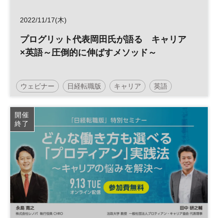
2022/11/17(木)
プログリット代表岡田氏が語る キャリア
×英語～圧倒的に伸ばすメソッド～
ウェビナー
日経転職版
キャリア
英語
参加無料
開催
終了