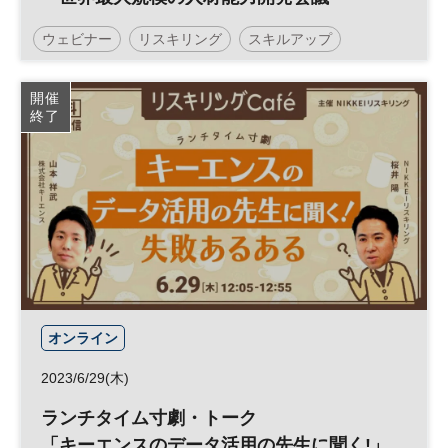
「ATD」出張記～
ウェビナー
リスキリング
スキルアップ
参加無料
開催
終了
オンライン
2023/6/29(木)
ランチタイム寸劇・トーク
「キーエンスのデータ活用の先生に聞く!」