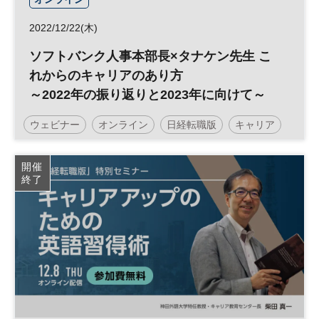
2022/12/22(木)
ソフトバンク人事本部長×タナケン先生 こ
れからのキャリアのあり方
～2022年の振り返りと2023年に向けて～
ウェビナー
オンライン
日経転職版
キャリア
転職
参加無料
開催
終了