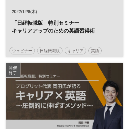
2022/12/8(木)
「日経転職版」特別セミナー
キャリアアップのための英語習得術
ウェビナー
日経転職版
キャリア
英語
参加無料
開催
終了