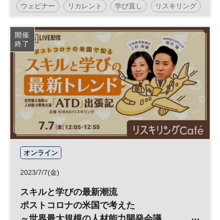
ウェビナー
リカレント
学び直し
リスキリング
スキルアップ
マネジメント
キャリア
人材育成
開催
終了
参加無料
オンライン
2023/7/7(金)
スキルと学びの最新潮流
ポストコロナの米国で考えた
～世界最大規模の人材能力開発会議