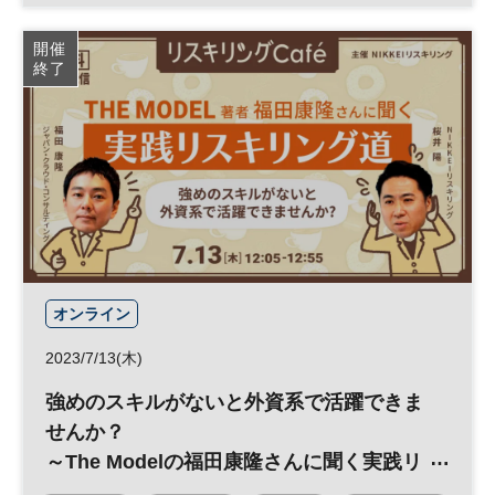
参加無料
開催
終了
オンライン
2023/7/13(木)
強めのスキルがないと外資系で活躍できま
せんか？
～The Modelの福田康隆さんに聞く実践リ
スキリング道～