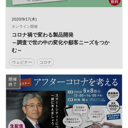
2020/9/17(木)
オンライン開催
コロナ禍で変わる製品開発
～調査で世の中の変化や顧客ニーズをつか
む～
ウェビナー
コロナ
開催
終了