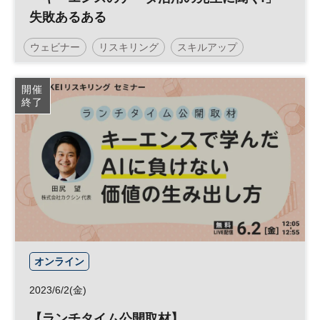
失敗あるある
ウェビナー
リスキリング
スキルアップ
テクノロジー
参加無料
開催
終了
オンライン
2023/6/2(金)
【ランチタイム公開取材】