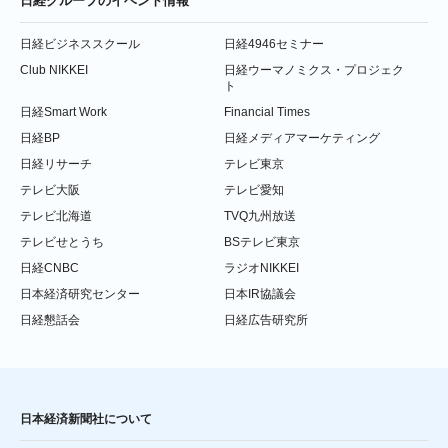
日経グループのイベント情報
日経ビジネススクール
日経4946セミナー
Club NIKKEI
日経ウーマノミクス・プロジェク
ト
日経Smart Work
Financial Times
日経BP
日経メディアマーケティング
日経リサーチ
テレビ東京
テレビ大阪
テレビ愛知
テレビ北海道
TVQ九州放送
テレビせとうち
BSテレビ東京
日経CNBC
ラジオNIKKEI
日本経済研究センター
日本IR協議会
日経懇話会
日経広告研究所
日本経済新聞社について