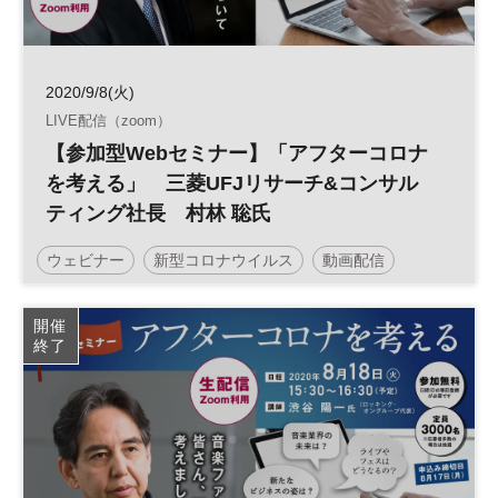
2020/9/8(火)
LIVE配信（zoom）
【参加型Webセミナー】「アフターコロナ
を考える」 三菱UFJリサーチ&コンサル
ティング社長 村林 聡氏
ウェビナー
新型コロナウイルス
動画配信
参加型オンラインセミナー
アフターコロナ
IoT
開催
終了
スマートシティ
街づくり