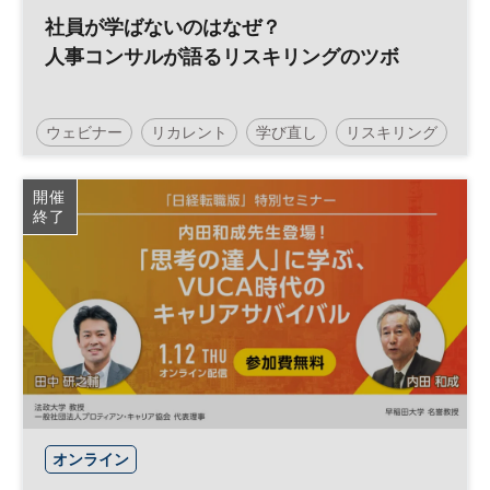
社員が学ばないのはなぜ？
人事コンサルが語るリスキリングのツボ
ウェビナー
リカレント
学び直し
リスキリング
スキルアップ
マネジメント
キャリア
人事
開催
終了
人材育成
参加無料
オンライン