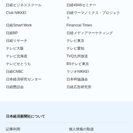
日経ビジネススクール
日経4946セミナー
Club NIKKEI
日経ウーマノミクス・プロジェク
ト
日経Smart Work
Financial Times
日経BP
日経メディアマーケティング
日経リサーチ
テレビ東京
テレビ大阪
テレビ愛知
テレビ北海道
TVQ九州放送
テレビせとうち
BSテレビ東京
日経CNBC
ラジオNIKKEI
日本経済研究センター
日本IR協議会
日経懇話会
日経広告研究所
日本経済新聞社について
記事利用
個人情報の取扱