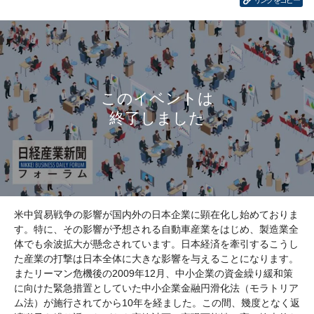
リンクをコピー
米中貿易戦争の影響が国内外の日本企業に顕在化し始めておりま
す。特に、その影響が予想される自動車産業をはじめ、製造業全
体でも余波拡大が懸念されています。日本経済を牽引するこうし
た産業の打撃は日本全体に大きな影響を与えることになります。
またリーマン危機後の2009年12月、中小企業の資金繰り緩和策
に向けた緊急措置としていた中小企業金融円滑化法（モラトリア
ム法）が施行されてから10年を経ました。この間、幾度となく返