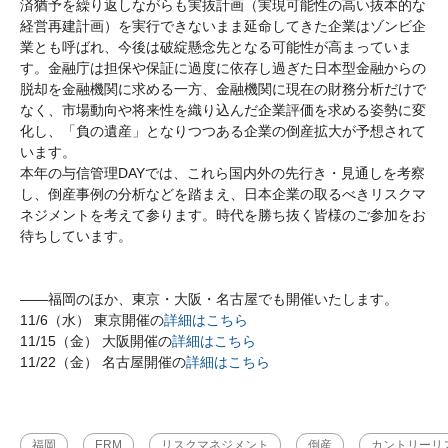
済猶予を繰り返しながらも実抜計画（実現可能性の高い抜本的な
経営再建計画）を実行できないまま延命してきた企業はゾンビ企
業とも呼ばれ、今後は破綻懸念先となる可能性が高まっていま
す。金融庁は担保や保証に過度に依存し過ぎた日本型金融からの
脱却を金融機関に求める一方、金融機関に現在の財務分析だけで
なく、市場動向や将来性を織り込んだ企業評価を求める姿勢に変
化し、「負の遺産」となりつつある企業の倒産拡大が予想されて
います。
本年の与信管理DAYでは、これら国内外の先行き・見通しを考察
し、倒産事例の分析などを踏まえ、日本企業の取るべきリスクマ
ネジメントを考えて参ります。時代を勝ち抜く皆様のご参加をお
待ちしています。
――福岡のほか、東京・大阪・名古屋でも開催いたします。
11/6（水） 東京開催の
詳細はこちら
11/15（金） 大阪開催の
詳細はこちら
11/22（金） 名古屋開催の
詳細はこちら
福岡
ERM
リスクマネジメント
倒産
カントリーリ