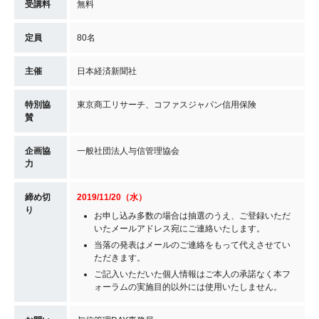
受講料
無料
定員
80名
主催
日本経済新聞社
特別協
東京商工リサーチ、コファスジャパン信用保険
賛
企画協
一般社団法人与信管理協会
力
締め切
2019/11/20（水）
り
お申し込み多数の場合は抽選のうえ、ご登録いただ
いたメールアドレス宛にご連絡いたします。
当落の発表はメールのご連絡をもって代えさせてい
ただきます。
ご記入いただいた個人情報はご本人の承諾なく本フ
ォーラムの実施目的以外には使用いたしません。