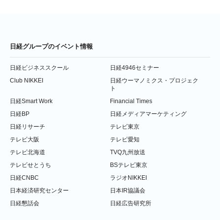
日経グループのイベント情報
日経ビジネススクール
日経4946セミナー
Club NIKKEI
日経ウーマノミクス・プロジェク
ト
日経Smart Work
Financial Times
日経BP
日経メディアマーケティング
日経リサーチ
テレビ東京
テレビ大阪
テレビ愛知
テレビ北海道
TVQ九州放送
テレビせとうち
BSテレビ東京
日経CNBC
ラジオNIKKEI
日本経済研究センター
日本IR協議会
日経懇話会
日経広告研究所