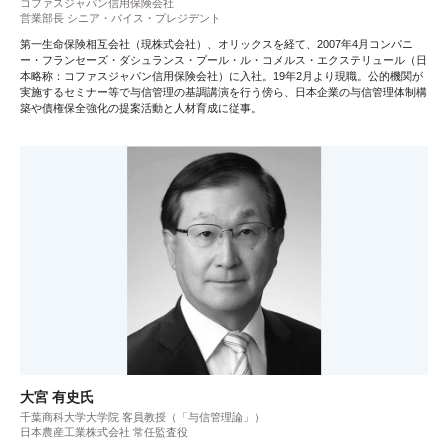
コファスジャパン信用保険会社
営業部長 シニア・バイス・プレジデント
第一生命保険相互会社（現株式会社）、オリックスを経て、2007年4月コンパニ
ー・フランセーズ・ダシュランス・プール・ル・コメルス・エクステリュール（日
本略称：コファスジャパン信用保険会社）に入社。19年2月より現職。公的機関が
実施するセミナー等で与信管理の基調講演を行う傍ら、日本企業の与信管理体制構
築や債権保全強化の提案活動と人材育成に従事。
大宮 有史氏
千葉商科大学大学院 客員教授（「与信管理論」）
日本農産工業株式会社 常任監査役