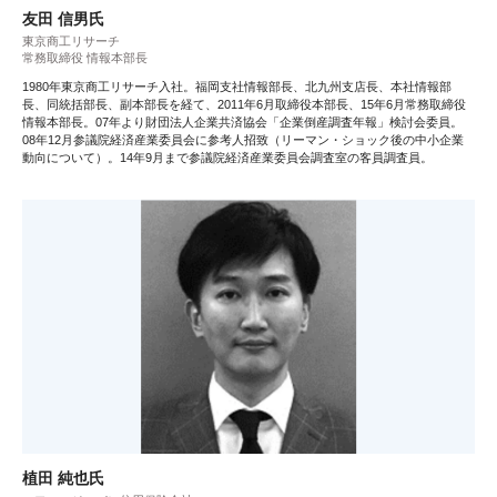
友田 信男氏
東京商工リサーチ
常務取締役 情報本部長
1980年東京商工リサーチ入社。福岡支社情報部長、北九州支店長、本社情報部
長、同統括部長、副本部長を経て、2011年6月取締役本部長、15年6月常務取締役
情報本部長。07年より財団法人企業共済協会「企業倒産調査年報」検討会委員。
08年12月参議院経済産業委員会に参考人招致（リーマン・ショック後の中小企業
動向について）。14年9月まで参議院経済産業委員会調査室の客員調査員。
植田 純也氏