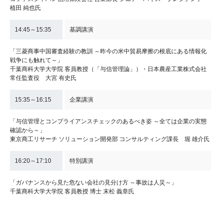
植田 純也氏
14:45～15:35
基調講演
「三菱商事中国審査経験の教訓 ～昨今の米中貿易摩擦の根底にある情報化
戦争にも触れて～」
千葉商科大学大学院 客員教授（「与信管理論」）・日本農産工業株式会社
常任監査役 大宮 有史氏
15:35～16:15
企業講演
「与信管理とコンプライアンスチェックのあるべき姿 ～全ては企業の実態
確認から～」
東京商工リサーチ ソリューション開発部 コンサルティング課長 堀 雄介氏
16:20～17:10
特別講演
「ガバナンスから見た危ない会社の見分け方 ～事故は人災～」
千葉商科大学大学院 客員教授 博士 末松 義章氏