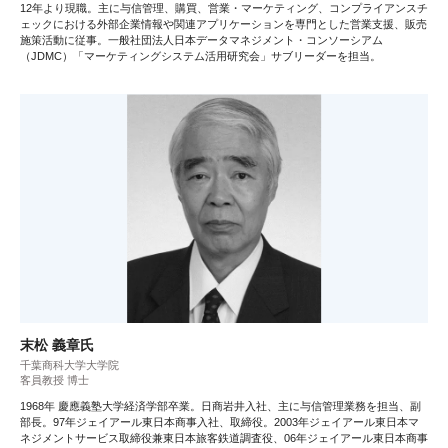
12年より現職。主に与信管理、購買、営業・マーケティング、コンプライアンスチ
ェックにおける外部企業情報や関連アプリケーションを専門とした営業支援、販売
施策活動に従事。一般社団法人日本データマネジメント・コンソーシアム
（JDMC）「マーケティングシステム活用研究会」サブリーダーを担当。
末松 義章氏
千葉商科大学大学院
客員教授 博士
1968年 慶應義塾大学経済学部卒業。日商岩井入社、主に与信管理業務を担当、副
部長。97年ジェイアール東日本商事入社、取締役。2003年ジェイアール東日本マ
ネジメントサービス取締役兼東日本旅客鉄道調査役、06年ジェイアール東日本商事