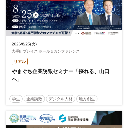
2026/8/25(火)
大手町プレイス ホール＆カンファレンス
リアル
やまぐち企業誘致セミナー「採れる、山口
へ」
学生
企業誘致
デジタル人材
地方創生
企業立地
人材育成
経営者
交流会付き
地域活性化
自治体