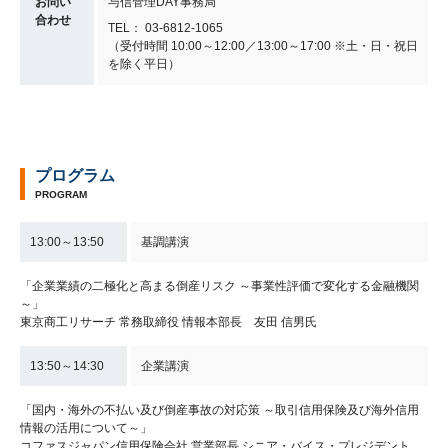
お問い
与信管理DAY事務局
合わせ
TEL： 03-6812-1065
（受付時間 10:00～12:00／13:00～17:00 ※土・日・祝日
を除く平日）
プログラム
PROGRAM
13:00～13:50
基調講演
「企業業績の二極化と高まる倒産リスク ～事業性評価で変化する金融機関
～」
東京商工リサーチ 常務取締役 情報本部長 友田 信男氏
13:50～14:30
企業講演
「国内・海外の不払い及び倒産事故の対応策 ～取引信用保険及び海外信用
情報の活用について～」
コファスジャパン信用保険会社 営業部長 シニア・バイス・プレジデント