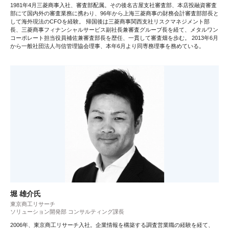
1981年4月三菱商事入社、審査部配属。その後名古屋支社審査部、本店投融資審査
部にて国内外の審査業務に携わり、96年から上海三菱商事の財務会計審査部部長と
して海外現法のCFOを経験。 帰国後は三菱商事関西支社リスクマネジメント部
長、三菱商事フィナンシャルサービス副社長兼審査グループ長を経て、メタルワン
コーポレート担当役員補佐兼審査部長を歴任、一貫して審査畑を歩む。 2013年6月
から一般社団法人与信管理協会理事、本年6月より同専務理事を務めている。
堀 雄介氏
東京商工リサーチ
ソリューション開発部 コンサルティング課長
2006年、東京商工リサーチ入社。企業情報を構築する調査営業職の経験を経て、