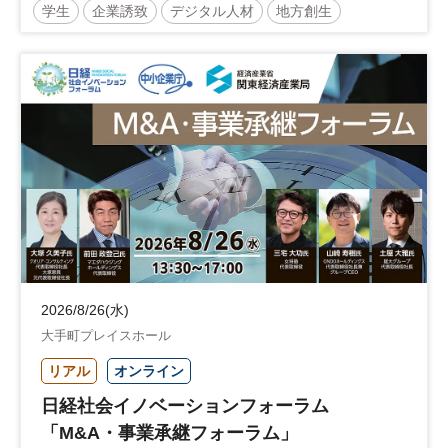
学生
企業誘致
デジタル人材
地方創生
企業立地
人材育成
経営者
交流会付き
地域活性化
自治体
2026/8/26(水)
大手町プレイスホール
リアル
オンライン
日経社会イノベーションフォーラム
「M&A・事業承継フォーラム」