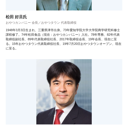
松田 好旦氏
おやつカンパニー 会長／おやつタウン 代表取締役
1948年3月3日生まれ、三重県津市出身。73年愛知学院大学大学院商学研究科修士
課程修了。74年松田食品（現在：おやつカンパニー）入社。78年専務、82年代表
取締役副社長、89年代表取締役社長、2017年取締役会長、19年会長、現在に至
る。15年おやつタウン代表取締役社長、19年7月20日おやつタウンオープン、現在
に至る。