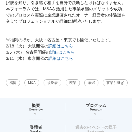
択肢を知り、引き継ぐ相手を自身で決断しなければなりません。
本フォーラムでは、M&Aを活用した事業承継のメリットや成功ま
でのプロセスを実際に企業譲渡されたオーナー経営者の体験談を
交えてプロフェッショナルが詳細に解説いたします。
※福岡のほか、大阪・名古屋・東京でも開催いたします。
2/18（火） 大阪開催の
詳細はこちら
3/5（木） 名古屋開催の
詳細はこちら
3/11（水） 東京開催の
詳細はこちら
福岡
M&A
後継者
廃業
承継
事業引継ぎ
概要
プログラム
Overview
Program
登壇者
過去のイベントの様子
Speaker
Past events