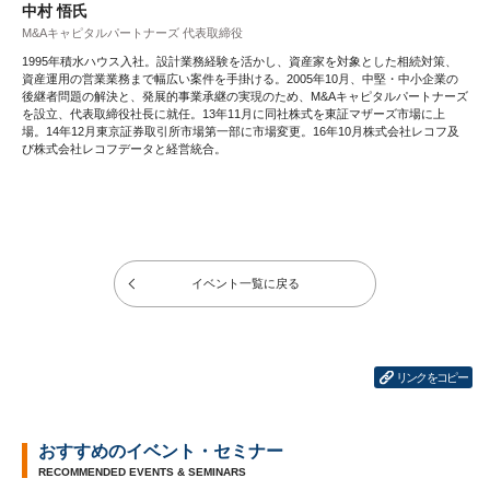
中村 悟氏
M&Aキャピタルパートナーズ 代表取締役
1995年積水ハウス入社。設計業務経験を活かし、資産家を対象とした相続対策、
資産運用の営業業務まで幅広い案件を手掛ける。2005年10月、中堅・中小企業の
後継者問題の解決と、発展的事業承継の実現のため、M&Aキャピタルパートナーズ
を設立、代表取締役社長に就任。13年11月に同社株式を東証マザーズ市場に上
場。14年12月東京証券取引所市場第一部に市場変更。16年10月株式会社レコフ及
び株式会社レコフデータと経営統合。
イベント一覧に戻る
リンクをコピー
おすすめのイベント・セミナー
RECOMMENDED EVENTS & SEMINARS