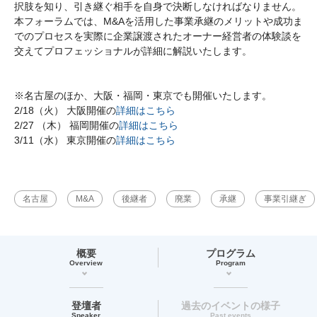
択肢を知り、引き継ぐ相手を自身で決断しなければなりません。
本フォーラムでは、M&Aを活用した事業承継のメリットや成功ま
でのプロセスを実際に企業譲渡されたオーナー経営者の体験談を
交えてプロフェッショナルが詳細に解説いたします。
※名古屋のほか、大阪・福岡・東京でも開催いたします。
2/18（火） 大阪開催の
詳細はこちら
2/27 （木） 福岡開催の
詳細はこちら
3/11（水） 東京開催の
詳細はこちら
名古屋
M&A
後継者
廃業
承継
事業引継ぎ
概要
プログラム
Overview
Program
登壇者
過去のイベントの様子
Speaker
Past events