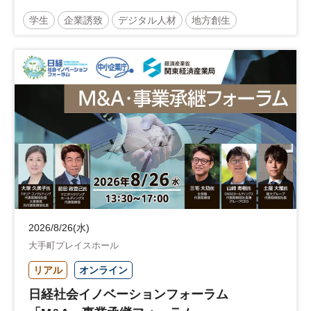
学生
企業誘致
デジタル人材
地方創生
企業立地
人材育成
経営者
交流会付き
地域活性化
自治体
2026/8/26(水)
大手町プレイスホール
リアル
オンライン
日経社会イノベーションフォーラム