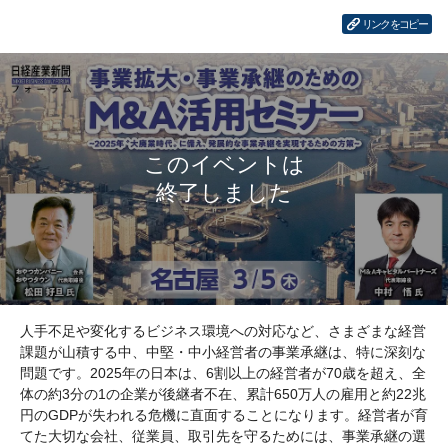
リンクをコピー
人手不足や変化するビジネス環境への対応など、さまざまな経営
課題が山積する中、中堅・中小経営者の事業承継は、特に深刻な
問題です。2025年の日本は、6割以上の経営者が70歳を超え、全
体の約3分の1の企業が後継者不在、累計650万人の雇用と約22兆
円のGDPが失われる危機に直面することになります。経営者が育
てた大切な会社、従業員、取引先を守るためには、事業承継の選