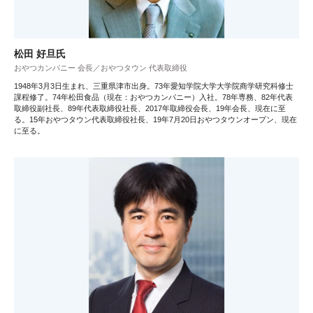
松田 好旦氏
おやつカンパニー 会長／おやつタウン 代表取締役
1948年3月3日生まれ、三重県津市出身。73年愛知学院大学大学院商学研究科修士
課程修了。74年松田食品（現在：おやつカンパニー）入社。78年専務、82年代表
取締役副社長、89年代表取締役社長、2017年取締役会長、19年会長、現在に至
る。15年おやつタウン代表取締役社長、19年7月20日おやつタウンオープン、現在
に至る。