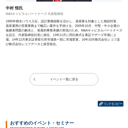
中村 悟氏
M&Aキャピタルパートナーズ 代表取締役
1995年積水ハウス入社。設計業務経験を活かし、資産家を対象とした相続対策、
資産運用の営業業務まで幅広い案件を手掛ける。2005年10月、中堅・中小企業の
後継者問題の解決と、発展的事業承継の実現のため、M&Aキャピタルパートナーズ
を設立、代表取締役社長に就任。13年11月に同社株式を東証マザーズ市場に上
場。14年12月東京証券取引所市場第一部に市場変更。16年10月株式会社レコフ及
び株式会社レコフデータと経営統合。
イベント一覧に戻る
リンクをコピー
おすすめのイベント・セミナー