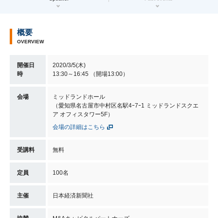
概要
OVERVIEW
開催日
2020/3/5(木)
時
13:30～16:45 （開場13:00）
会場
ミッドランドホール
（愛知県名古屋市中村区名駅4ｰ7ｰ1 ミッドランドスクエ
ア オフィスタワー5F）
会場の詳細はこちら
受講料
無料
定員
100名
主催
日本経済新聞社