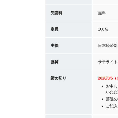
受講料
無料
定員
100名
主催
日本経済新
協賛
サテライト
締め切り
2020/3/5
お申し
いただ
落選の
ご記入