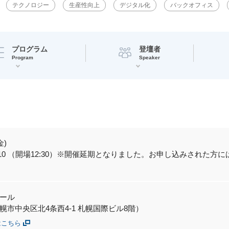
テクノロジー
生産性向上
デジタル化
バックオフィス
プログラム
登壇者
Program
Speaker
金)
～17:10 （開場12:30）※開催延期となりました。お申し込みされ
ール
幌市中央区北4条西4-1 札幌国際ビル8階）
はこちら