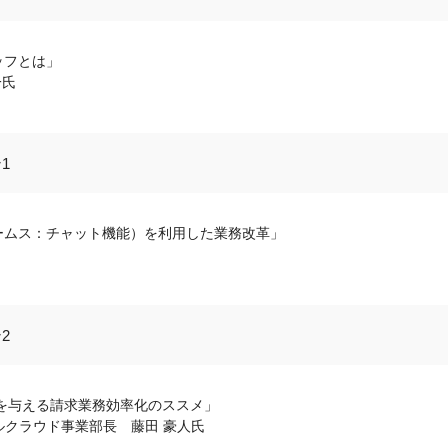
ッフとは」
一氏
1
チームス：チャット機能）を利用した業務改革」
2
を与える請求業務効率化のススメ」
シャルクラウド事業部長 藤田 豪人氏