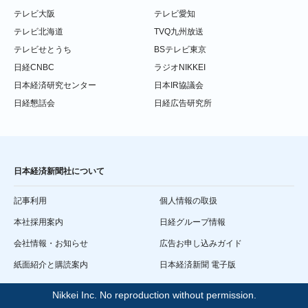
テレビ大阪
テレビ愛知
テレビ北海道
TVQ九州放送
テレビせとうち
BSテレビ東京
日経CNBC
ラジオNIKKEI
日本経済研究センター
日本IR協議会
日経懇話会
日経広告研究所
日本経済新聞社について
記事利用
個人情報の取扱
本社採用案内
日経グループ情報
会社情報・お知らせ
広告お申し込みガイド
紙面紹介と購読案内
日本経済新聞 電子版
Nikkei Inc. No reproduction without permission.