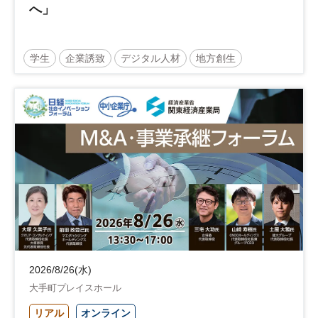
へ」
学生
企業誘致
デジタル人材
地方創生
企業立地
人材育成
経営者
交流会付き
地域活性化
自治体
2026/8/26(水)
大手町プレイスホール
リアル
オンライン