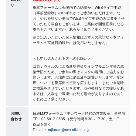
り
※本フォーラムは会場内での聴講か、WEBライブ中継
（事前登録制）のいずれかでご参加いただけます。な
お、やむを得ない事情でWEBライブ中継のみに変更させ
ていただく場合もございます。ご案内が開催直前になる
場合もございますが、あらかじめご了承ください。
※ご記入いただいた個人情報はご本人の承諾なく本フォ
ーラムの実施目的以外には使用いたしません。
＜お申し込みされる方へのお願い＞
コロナウイルスによる新型肺炎やインフルエンザ等の感
染予防のため、ご参加の際はマスクの着用にご協力をお
願いします。会場内には消毒液を設置いたします。受講
席についても座席間の空間を広くします。またご来場時
に検温をさせていただきます。咳や発熱などの症状があ
る方は、入場をご遠慮いただく場合がありますのであら
かじめご了承ください。
お問い
日経MJフォーラム「テレワーク時代の営業改革」事務局
合わせ
TEL: 03-6812-8685 （受付時間 9:30～17:30、土・日・
祝日を除く）
E-mail：
mjforum@nex.nikkei.co.jp