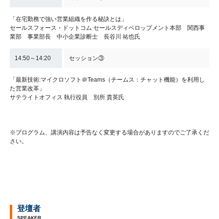
「在宅勤務で強い営業組織を作る秘訣とは」
セールスフォース・ドットコム セールスディベロップメント本部 関西事
業部 事業部長 中小企業診断士 長谷川 祐也氏
14:50～14:20
セッション③
「最新技術:マイクロソフト＠Teams（チームス：チャット機能）を利用し
た営業改革」
サテライトオフィス 執行役員 別所 貴英氏
※プログラム、講演内容は予告なく変更する場合がありますのでご了承くだ
さい。
登壇者
SPEAKER