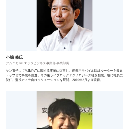
小嶋 修氏
アムニモ IoTエッジビジネス事業部 事業部長
サン電子にてM2M/IoTに関する事業に従事し、産業用モバイル回線ルーターを業界
トップまで事業を推進。その後ライブロックテクノロジーズ社を創業。後に社長に
就任。監視カメラ向けソリューションを展開。2019年2月より現職。