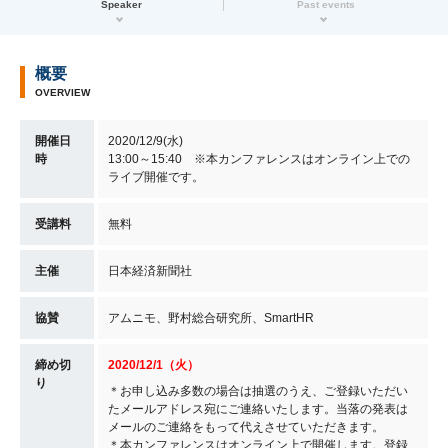
Speaker
Past events
概要
OVERVIEW
開催日
2020/12/9(水)
時
13:00～15:40 ※本カンファレンスはオンライン上での
ライブ開催です。
受講料
無料
主催
日本経済新聞社
協賛
アムニモ、野村総合研究所、SmartHR
締め切
2020/12/1（火）
り
＊お申し込み多数の場合は抽選のうえ、ご登録いただい
たメールアドレス宛にご連絡いたします。当落の発表は
メールのご連絡をもって代えさせていただきます。
＊本カンファレンスはオンライン上で開催します。登録