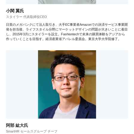
小関 翼氏
スタイラー 代表取締役CEO
日英のメガバンクにて法人取引き、大手EC事業者Amazonでの決済サービス事業開
発を担当後、ライフスタイル分野にマーケットデザインの問題が大きいことに着目
し、2015年3月にスタイラーを設立。Fashiontechで未来の購買体験をアジアから
作っていくことを目指す。経済産業省アパレル委員会。東京大学大学院修了。
阿部 紘大氏
SmartHR セールスグループ チーフ