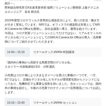
紹介～」
野村総合研究所 DX生産革新本部 福岡ソリューション開発部 上級テクニカ
ルエンジニア 岩永 耕太氏
2020年新型コロナウィルス世界的な感染拡大により、我々の生活・働き方
が大きく変化しています。NRIでは、オフィスでの感染防止対策としてNRI
AI Camera for Officeを開発し、自社会議室へ導入、運用を続けています。
今回は、コロナ対策ソリューションとしてだけではない、リアルオフィスの
デジタル化ソリューションとしてのNRI AI Camera for Officeの導入・活用事
例についてご紹介させていただきます。
14:40～15:10
リテールテックJAPAN 特別講演
「国内外の事例から照射する商業空間のデジタル化」
スタイラー 代表取締役CEO 小関 翼氏
小売業はコロナ禍により大きなダメージを受けた業種の一つです。一方、
ECではなく、店舗をデジタル化したモデルが環境変化前からトレンドにな
っており、危機対応でも重要な役割を担いました。当セッションでは、国内
外の事例を紹介し、今後の小売業でのテクノロジー活用潮流についてお話し
します。
15:10～15:40
リテールテックJAPAN セッション