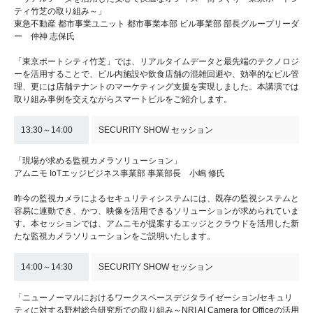
ティ竹芝の取り組み～」
東急不動産 都市事業ユニット 都市事業本部 ビル事業部 部長グループリーダ
ー 仲神 志保氏
「東京ポートシティ竹芝」では、リアルタイムデータと最先端のテクノロジ
ーを活用することで、ビル内施設や飲食店舗の混雑回避や、効率的なビル管
理、更には店舗テナントのマーケティング支援を実現しました。本講演では
取り組み事例を交えながらスマートビルをご紹介します。
13:30～14:00
SECURITY SHOW セッション
「現場が求める監視カメラソリューション」
アムニモ IoTエッジビジネス事業部 事業部長 小嶋 修氏
昨今の監視カメラによるセキュリティシステムには、既存の監視システムと
容易に連動でき、かつ、映像を活用できるソリューションが求められていま
す。本セッションでは、アムニモが提案するエッジとクラウドを活用した新
たな監視カメラソリューションをご説明いたします。
14:00～14:30
SECURITY SHOW セッション
「ニューノーマルにおけるワークスペースデジタライゼーション/セキュリ
ティに対する野村総合研究所での取り組み～NRI AI Camera for Officeの活用