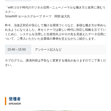
「withコロナ時代のデジタル活用～ニューノーマルな働き方と改革に潜むリ
スク～」
SmartHR セールスグループ チーフ 阿部 紘大氏
昨今、法改正対応や安心して働ける環境づくりなど、多様な働き方が求めら
れるようになりました。本セミナーでは新しい時代に対応し戦略を立ててい
くために、システムを活用した生産性向上やその先を見据えたデータ活用に
ついて、ご導入いただいた企業様の事例を交えながらご紹介します。
15:40～15:50
アンケート記入など
※プログラム、講演内容は予告なく変更する場合がありますのでご了承くだ
さい。
登壇者
SPEAKER