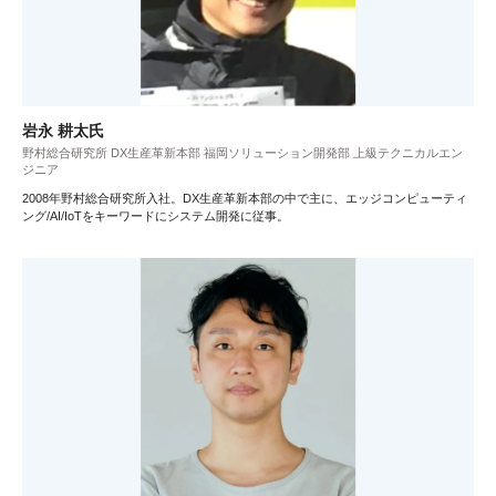
岩永 耕太氏
野村総合研究所 DX生産革新本部 福岡ソリューション開発部 上級テクニカルエン
ジニア
2008年野村総合研究所入社。DX生産革新本部の中で主に、エッジコンピューティ
ング/AI/IoTをキーワードにシステム開発に従事。