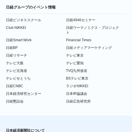
日経グループのイベント情報
日経ビジネススクール
日経4946セミナー
Club NIKKEI
日経ウーマノミクス・プロジェク
ト
日経Smart Work
Financial Times
日経BP
日経メディアマーケティング
日経リサーチ
テレビ東京
テレビ大阪
テレビ愛知
テレビ北海道
TVQ九州放送
テレビせとうち
BSテレビ東京
日経CNBC
ラジオNIKKEI
日本経済研究センター
日本IR協議会
日経懇話会
日経広告研究所
日本経済新聞社について