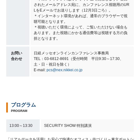
されたメールアドレス宛に、カンファレンス視聴用のUR
LをEメールでお送りします（12月3日ごろ）。
＊インターネット環境があれば、通常のブラウザーで視
聴可能となります。
＊視聴いただく環境によって、ご覧いただけない場合も
あります。また視聴にかかる通信費等は視聴する方の負
担となります。
お問い
日経メッセオンラインカンファレンス事務局
合わせ
TEL：03-6812-8691（受付時間 平日9:30～17:30、
土・日・祝日を除く）
E-mail:
pcs@nex.nikkei.co.jp
プログラム
PROGRAM
13:00～13:30
SECURITY SHOW 特別講演
「リアルデータを活用した安心で快適なオフィス・街づくり～東京ポートシ