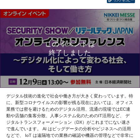
リンクをコピー
デジタル技術の進化で社会や働き方が大きく変わっています。特
に、新型コロナウイルスの影響が残る現在においては、オフィス
業務では密を避けるためのデジタル活用、流通の現場ではEC連
動や店舗の集客分散、人事システム化のためのIT活用など、 デ
ジタルトランスフォーメーション（DX）がこれまでにない速さ
で進んでいます。 AI はビッグデータの分析やビジネスへの活用
などで、 IoT は遠隔地での業務の確認や機器の管理などで非常に