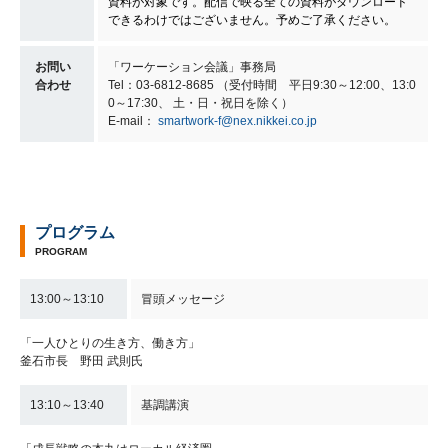
資料が対象です。配信で映る全ての資料がダウンロード
できるわけではございません。予めご了承ください。
お問い
「ワーケーション会議」事務局
合わせ
Tel：03-6812-8685 （受付時間 平日9:30～12:00、13:0
0～17:30、 土・日・祝日を除く）
E-mail：
smartwork-f@nex.nikkei.co.jp
プログラム
PROGRAM
13:00～13:10
冒頭メッセージ
「一人ひとりの生き方、働き方」
釜石市長 野田 武則氏
13:10～13:40
基調講演