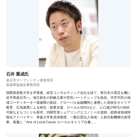
石井 重成氏
釜石市オープンシティ推進室長
釜援隊協議会事務局長
国際基督教大学を卒業後、経営コンサルティング会社を経て、東日本大震災を機に
岩手県釜石市へ。地方創生の戦略立案や官民パートナシップを統括。半官半民の地
域コーディネーター釜援隊の創設、グローバル金融機関と連携した高校生キャリア
教育、広域連携による移住・創業支援、ローカルSDGsなど、人口減少時代の持続
可能なまちづくりを探求。内閣官房シェアリングエコノミー伝道師、総務省地域情
報化アドバイザー、青森大学客員准教授、一般社団法人地域・人材共創機構代表理
事。著書に『Arts of Local Career ローカルキャリア白書』。