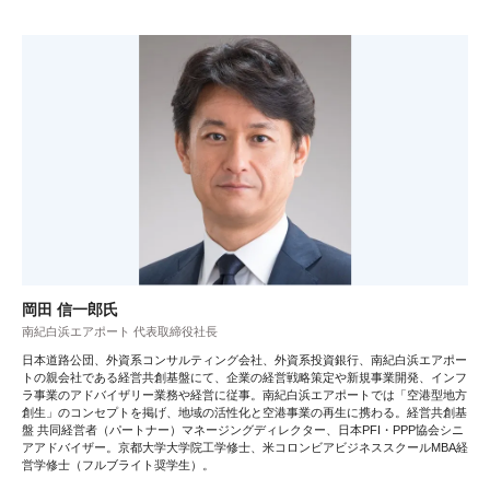
岡田 信一郎氏
南紀白浜エアポート 代表取締役社長
日本道路公団、外資系コンサルティング会社、外資系投資銀行、南紀白浜エアポー
トの親会社である経営共創基盤にて、企業の経営戦略策定や新規事業開発、インフ
ラ事業のアドバイザリー業務や経営に従事。南紀白浜エアポートでは「空港型地方
創生」のコンセプトを掲げ、地域の活性化と空港事業の再生に携わる。経営共創基
盤 共同経営者（パートナー）マネージングディレクター、日本PFI・PPP協会シニ
アアドバイザー。京都大学大学院工学修士、米コロンビアビジネススクールMBA経
営学修士（フルブライト奨学生）。