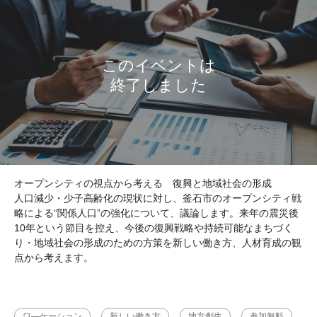
オープンシティの視点から考える 復興と地域社会の形成
人口減少・少子高齢化の現状に対し、釜石市のオープンシティ戦
略による“関係人口”の強化について、議論します。来年の震災後
10年という節目を控え、今後の復興戦略や持続可能なまちづく
り・地域社会の形成のための方策を新しい働き方、人材育成の観
点から考えます。
ワ―ケーション
新しい働き方
地方創生
参加無料