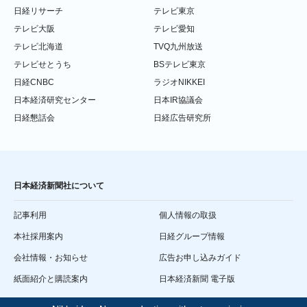
日経リサーチ
テレビ東京
テレビ大阪
テレビ愛知
テレビ北海道
TVQ九州放送
テレビせとうち
BSテレビ東京
日経CNBC
ラジオNIKKEI
日本経済研究センター
日本IR協議会
日経懇話会
日経広告研究所
日本経済新聞社について
記事利用
個人情報の取扱
本社採用案内
日経グループ情報
会社情報・お知らせ
広告お申し込みガイド
紙面紹介と購読案内
日本経済新聞 電子版