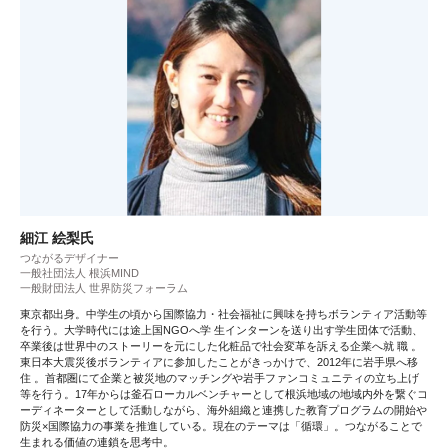
細江 絵梨氏
つながるデザイナー
一般社団法人 根浜MIND
一般財団法人 世界防災フォーラム
東京都出身。中学生の頃から国際協力・社会福祉に興味を持ちボランティア活動等
を行う。大学時代には途上国NGOへ学 生インターンを送り出す学生団体で活動、
卒業後は世界中のストーリーを元にした化粧品で社会変革を訴える企業へ就 職 。
東日本大震災後ボランティアに参加したことがきっかけで、2012年に岩手県へ移
住 。首都圏にて企業と被災地のマッチングや岩手ファンコミュニティの立ち上げ
等を行う。17年からは釜石ローカルベンチャーとして根浜地域の地域内外を繋ぐコ
ーディネーターとして活動しながら、海外組織と連携した教育プログラムの開始や
防災×国際協力の事業を推進している。現在のテーマは「循環」。つながることで
生まれる価値の連鎖を思考中。