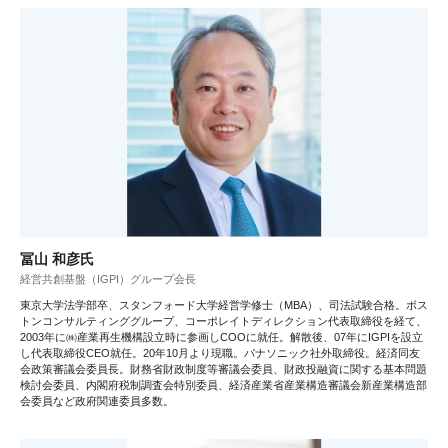
冨山 和彦氏
経営共創基盤（IGPI）グループ会長
東京大学法学部卒、スタンフォード大学経営学修士（MBA）、司法試験合格。ボス
トンコンサルティンググループ、コーポレイトディレクション代表取締役を経て、
2003年に㈱産業再生機構設立時に参画しCOOに就任。解散後、07年にIGPIを設立
し代表取締役CEO就任。20年10月より現職。パナソニック社外取締役。経済同友
会政策審議会委員長。財務省財政制度等審議会委員、財政投融資に関する基本問題
検討会委員、内閣府税制調査会特別委員、経済産業省産業構造審議会新産業構造部
会委員など政府関連委員多数。