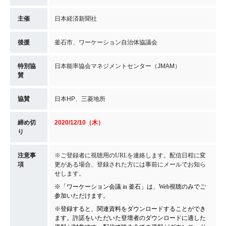
主催
日本経済新聞社
後援
釜石市、ワーケーション自治体協議会
特別協
日本能率協会マネジメントセンター（JMAM）
賛
協賛
日本HP、三菱地所
締め切
2020/12/10（木）
り
注意事
※ご登録者に視聴用の
URL
を連絡します。配信日程に変
項
更がある場合、登録された方には事前にメールでお知ら
せします。
※「ワーケーション会議 in 釜石」は、Web視聴のみでご
参加いただけます。
※登録すると、関連資料をダウンロードすることができ
ます。許諾をいただいた登壇者のダウンロードに適した