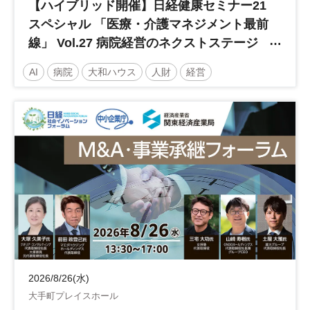
【ハイブリッド開催】日経健康セミナー21
スペシャル 「医療・介護マネジメント最前
線」 Vol.27 病院経営のネクストステージ
～診療報酬改定のその先 AI・DX・人財戦
AI
病院
大和ハウス
人財
経営
略で描く持続可能な未来へ～
医療・介護マネジメント
医療
人材
人材戦略
日経健康セミナー
病院経営
DX
診療報酬
参加無料
土日祝開催
2026/8/26(水)
大手町プレイスホール