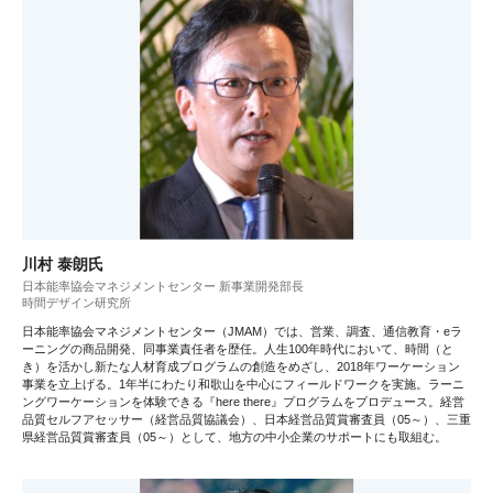
川村 泰朗氏
日本能率協会マネジメントセンター 新事業開発部長
時間デザイン研究所
日本能率協会マネジメントセンター（JMAM）では、営業、調査、通信教育・eラ
ーニングの商品開発、同事業責任者を歴任。人生100年時代において、時間（と
き）を活かし新たな人材育成プログラムの創造をめざし、2018年ワーケーション
事業を立上げる。1年半にわたり和歌山を中心にフィールドワークを実施。ラーニ
ングワーケーションを体験できる『here there』プログラムをプロデュース。経営
品質セルフアセッサー（経営品質協議会）、日本経営品質賞審査員（05～）、三重
県経営品質賞審査員（05～）として、地方の中小企業のサポートにも取組む。