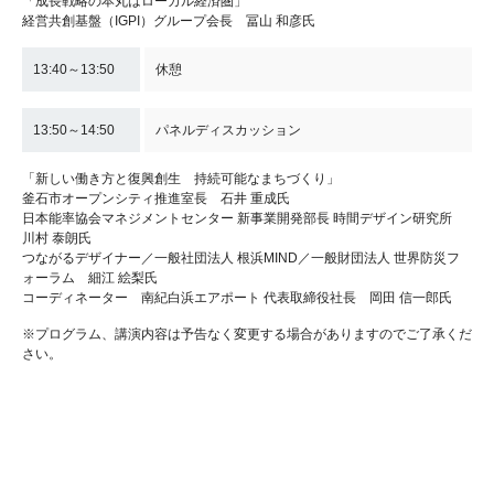
「成長戦略の本丸はローカル経済圏」
経営共創基盤（IGPI）グループ会長 冨山 和彦氏
13:40～13:50
休憩
13:50～14:50
パネルディスカッション
「新しい働き方と復興創生 持続可能なまちづくり」
釜石市オープンシティ推進室長 石井 重成氏
日本能率協会マネジメントセンター 新事業開発部長 時間デザイン研究所
川村 泰朗氏
つながるデザイナー／一般社団法人 根浜MIND／一般財団法人 世界防災フ
ォーラム 細江 絵梨氏
コーディネーター 南紀白浜エアポート 代表取締役社長 岡田 信一郎氏
※プログラム、講演内容は予告なく変更する場合がありますのでご了承くだ
さい。