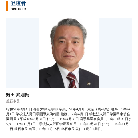
登壇者
SPEAKER
野田 武則氏
釜石市長
昭和51年3月31日 専修大学 法学部 卒業、51年4月1日 家業（農林業）従事、58年4
月1日 学校法人野田学園甲東幼稚園 勤務、63年4月1日 学校法人野田学園甲東幼稚
園園長（平成18年3月31日まで）、15年4月30日 岩手県議会議員（19年10月31日ま
で）、17年11月1日 学校法人野田学園理事長（19年10月31日まで）、19年11月
11日 釜石市長 当選、19年11月18日 釜石市長 就任（現在4期目）。