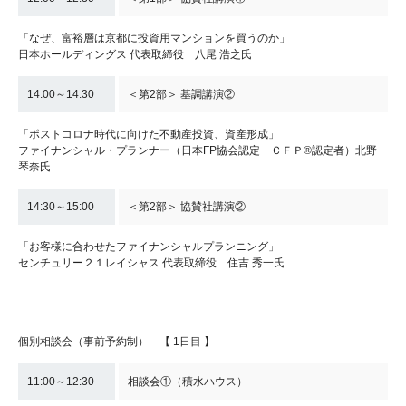
「なぜ、富裕層は京都に投資用マンションを買うのか」
日本ホールディングス 代表取締役 八尾 浩之氏
14:00～14:30
＜第2部＞ 基調講演②
「ポストコロナ時代に向けた不動産投資、資産形成」
ファイナンシャル・プランナー（日本FP協会認定 ＣＦＰ®認定者）北野
琴奈氏
14:30～15:00
＜第2部＞ 協賛社講演②
「お客様に合わせたファイナンシャルプランニング」
センチュリー２１レイシャス 代表取締役 住吉 秀一氏
個別相談会（事前予約制） 【 1日目 】
11:00～12:30
相談会①（積水ハウス）