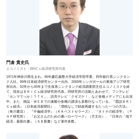
門倉 貴史氏
エコノミスト・BRICｓ経済研究所代表
1971年神奈川県生まれ。95年慶応義塾大学経済学部卒業、同年銀行系シンクタン
ク入社。99年日本経済研究センター出向、2000年シンガポールの東南アジア研究
所出向。02年から05年まで生保系シンクタンク経済調査部主任エコノミストを経
て、現在はＢＲＩＣｓ経済研究所代表。同研究所の活動とあわせて、フジテレビ
「ホンマでっか！？ＴＶ」、読売テレビ「クギズケ！」など各種メディアにも出演
中。また、雑誌・ＷＥＢでの連載や各種の講演も多数行なっている。『図説ＢＲＩ
Ｃｓ経済』（日本経済新聞社）、『増税なしで財政再建するたった一つの方法』
（角川書店）、『不倫経済学』（ＫＫベストセラーズ）、『オトナの経済学』（Ｐ
ＨＰ研究所）、『お父さんのための裏ハローワーク』（方丈社）、『日本の「地下
経済」最新白書』（ＳＢ新書）など著作多数。