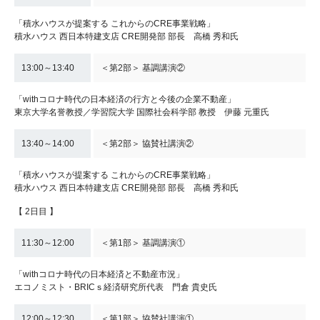
「積水ハウスが提案する これからのCRE事業戦略」
積水ハウス 西日本特建支店 CRE開発部 部長 高橋 秀和氏
13:00～13:40
＜第2部＞ 基調講演②
「withコロナ時代の日本経済の行方と今後の企業不動産」
東京大学名誉教授／学習院大学 国際社会科学部 教授 伊藤 元重氏
13:40～14:00
＜第2部＞ 協賛社講演②
「積水ハウスが提案する これからのCRE事業戦略」
積水ハウス 西日本特建支店 CRE開発部 部長 高橋 秀和氏
【 2日目 】
11:30～12:00
＜第1部＞ 基調講演①
「withコロナ時代の日本経済と不動産市況」
エコノミスト・BRICｓ経済研究所代表 門倉 貴史氏
12:00～12:30
＜第1部＞ 協賛社講演①