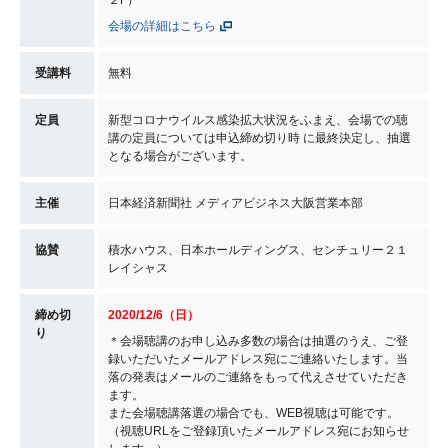
会場の詳細はこちら
受講料
無料
定員
新型コロナウイルス感染拡大状況をふまえ、会場での聴
講の定員については申込締め切り時 に最終決定し、抽選
となる場合がございます。
主催
日本経済新聞社 メディアビジネス大阪営業本部
協賛
積水ハウス、日本ホールディングス、センチュリー２１
レイシャス
締め切
2020/12/6（日）
り
＊会場聴講のお申し込み多数の場合は抽選のうえ、ご登
録いただいたメールアドレス宛にご連絡いたします。当
落の発表はメールのご連絡をもって代えさせていただき
ます。
また会場聴講落選の場合でも、WEB視聴は可能です。
（視聴URLをご登録頂いたメールアドレス宛にお知らせ