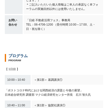
します。）
＊ご記入いただいた個人情報はご本人の承諾なく本フォ
ーラムの実施目的以外には使用いたしません。
お問い
「日経 不動産活用フェス」事務局
合わせ
TEL：06-4706-1200 （受付時間 10:00～17:00、土・
日・祝を除く）
プログラム
PROGRAM
【 1日目 】
10:00～10:40
＜第1部＞ 基調講演①
「ポストコロナ時代における関西経済の課題と今後の展望」
日本総合研究所 調査部 マクロ経済研究センター所長 石川 智久氏
10:40～11:00
＜第1部＞ 協賛社講演①