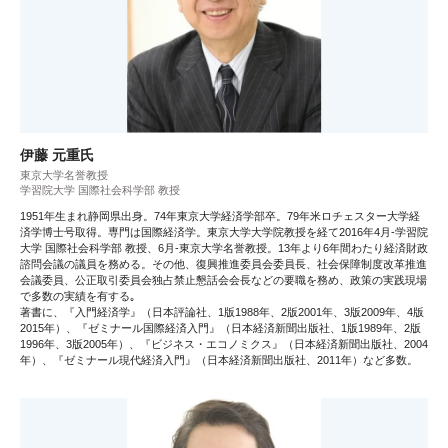
伊藤 元重氏
東京大学名誉教授
学習院大学 国際社会科学部 教授
1951年生まれ静岡県出身。74年東京大学経済学部卒。79年米ロチェスター大学経
済学博士号取得。専門は国際経済学。東京大学大学院教授を経て2016年4月-学習院
大学 国際社会科学部 教授、6月-東京大学名誉教授。13年より6年間わたり経済財政
諮問会議の議員を務める。その他、復興推進委員会委員長、社会保障制度改革推進
会議委員、公正取引委員会独占禁止懇話会会長などの要職を務め、政策の実践現場
で多数の実績を有する｡
著書に、『入門経済学』（日本評論社、1版1988年、2版2001年、3版2009年、4版
2015年）、『ゼミナール国際経済入門』（日本経済新聞出版社、1版1989年、2版
1996年、3版2005年）、『ビジネス・エコノミクス』（日本経済新聞出版社、2004
年）、『ゼミナール現代経済入門』（日本経済新聞出版社、2011年）など多数。