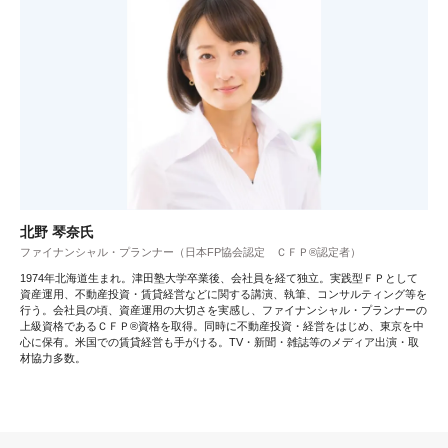
北野 琴奈氏
ファイナンシャル・プランナー（日本FP協会認定 ＣＦＰ®認定者）
1974年北海道生まれ。津田塾大学卒業後、会社員を経て独立。実践型ＦＰとして
資産運用、不動産投資・賃貸経営などに関する講演、執筆、コンサルティング等を
行う。会社員の頃、資産運用の大切さを実感し、ファイナンシャル・プランナーの
上級資格であるＣＦＰ®資格を取得。同時に不動産投資・経営をはじめ、東京を中
心に保有。米国での賃貸経営も手がける。TV・新聞・雑誌等のメディア出演・取
材協力多数。