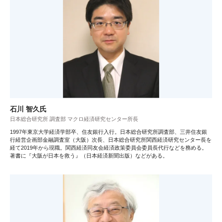
石川 智久氏
日本総合研究所 調査部 マクロ経済研究センター所長
1997年東京大学経済学部卒、住友銀行入行。日本総合研究所調査部、三井住友銀
行経営企画部金融調査室（大阪）次長、日本総合研究所関西経済研究センター長を
経て2019年から現職。関西経済同友会経済政策委員会委員長代行などを務める。
著書に『大阪が日本を救う』（日本経済新聞出版）などがある。