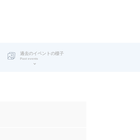
過去のイベントの様子
Past events