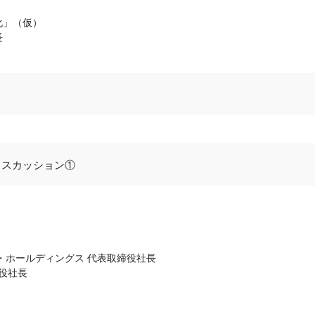
市化」（仮）
長
ィスカッション①
・ホールディングス 代表取締役社長
締役社長