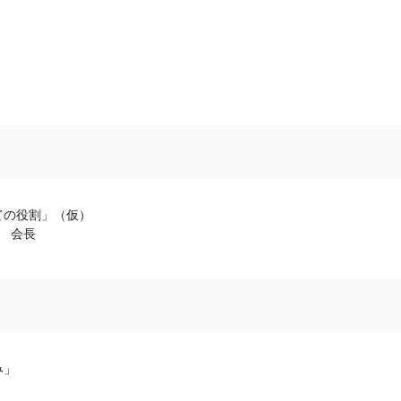
ての役割」（仮）
） 会長
み」