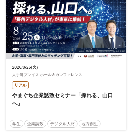
2026/8/25(火)
大手町プレイス ホール＆カンファレンス
リアル
やまぐち企業誘致セミナー「採れる、山口
へ」
学生
企業誘致
デジタル人材
地方創生