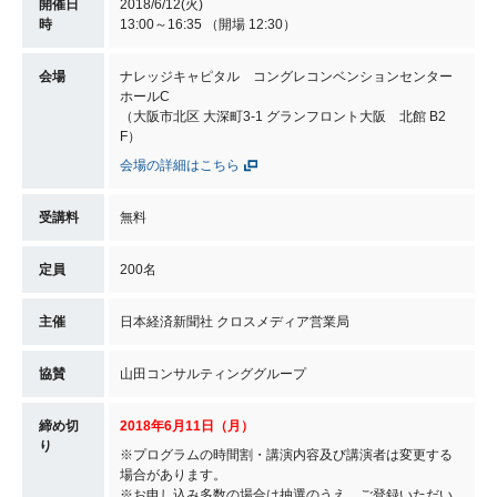
開催日
2018/6/12(火)
時
13:00～16:35 （開場 12:30）
会場
ナレッジキャピタル コングレコンベンションセンター
ホールC
（大阪市北区 大深町3-1 グランフロント大阪 北館 B2
F）
会場の詳細はこちら
受講料
無料
定員
200名
主催
日本経済新聞社 クロスメディア営業局
協賛
山田コンサルティンググループ
締め切
2018年6月11日（月）
り
※プログラムの時間割・講演内容及び講演者は変更する
場合があります。
※お申し込み多数の場合は抽選のうえ、ご登録いただい