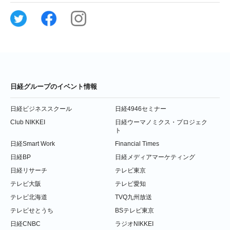
日経グループのイベント情報
日経ビジネススクール
日経4946セミナー
Club NIKKEI
日経ウーマノミクス・プロジェク
ト
日経Smart Work
Financial Times
日経BP
日経メディアマーケティング
日経リサーチ
テレビ東京
テレビ大阪
テレビ愛知
テレビ北海道
TVQ九州放送
テレビせとうち
BSテレビ東京
日経CNBC
ラジオNIKKEI