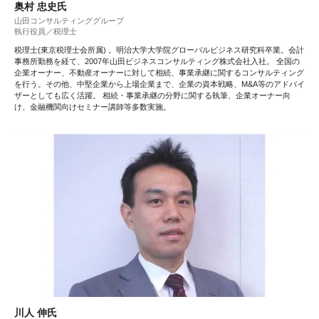
奥村 忠史氏
山田コンサルティンググループ
執行役員／税理士
税理士(東京税理士会所属) 。明治大学大学院グローバルビジネス研究科卒業。会計
事務所勤務を経て、2007年山田ビジネスコンサルティング株式会社入社。 全国の
企業オーナー、不動産オーナーに対して相続、事業承継に関するコンサルティング
を行う。その他、中堅企業から上場企業まで、企業の資本戦略、M&A等のアドバイ
ザーとしても広く活躍。 相続・事業承継の分野に関する執筆、企業オーナー向
け、金融機関向けセミナー講師等多数実施。
川人 伸氏