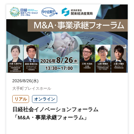
企業立地
人材育成
経営者
交流会付き
地域活性化
自治体
2026/8/26(水)
大手町プレイスホール
リアル
オンライン
日経社会イノベーションフォーラム
「M&A・事業承継フォーラム」