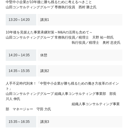
中堅中小企業が10年後に勝ち残るために考えるべきこと
山田コンサルティンググループ 専務執行役員 西村 勝之氏
13:20～14:20
講演1
10年後を見据えた事業承継対策～M&Aの活用も含めて～
山田コンサルティンググループ 常務執行役員／税理士 天野 祐一郎氏
執行役員／税理士 奥村 忠史氏
14:20～14:35
休憩
14:35～15:35
講演2
人手不足時代到来！「中堅中小企業が勝ち残るための働き方改革のポイン
ト」
山田コンサルティンググループ 組織人事コンサルティング事業部 部長
川人 伸氏
組織人事コンサルティング事業
部 マネージャー 守田 力氏
15:35～16:35
講演3