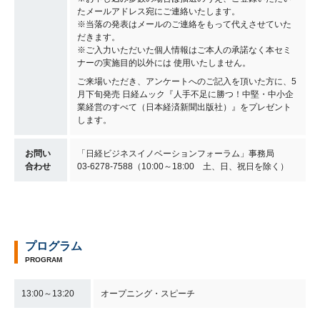
たメールアドレス宛にご連絡いたします。
※当落の発表はメールのご連絡をもって代えさせていた
だきます。
※ご入力いただいた個人情報はご本人の承諾なく本セミ
ナーの実施目的以外には 使用いたしません。
ご来場いただき、アンケートへのご記入を頂いた方に、5
月下旬発売 日経ムック『人手不足に勝つ！中堅・中小企
業経営のすべて（日本経済新聞出版社）』をプレゼント
します。
お問い
「日経ビジネスイノベーションフォーラム」事務局
合わせ
03-6278-7588（10:00～18:00 土、日、祝日を除く）
プログラム
PROGRAM
13:00～13:20
オープニング・スピーチ