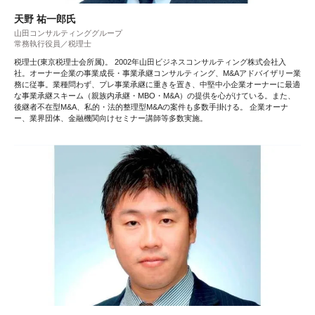
天野 祐一郎氏
山田コンサルティンググループ
常務執行役員／税理士
税理士(東京税理士会所属)。 2002年山田ビジネスコンサルティング株式会社入
社。オーナー企業の事業成長・事業承継コンサルティング、M&Aアドバイザリー業
務に従事。業種問わず、プレ事業承継に重きを置き、中堅中小企業オーナーに最適
な事業承継スキーム（親族内承継・MBO・M&A）の提供を心がけている。また、
後継者不在型M&A、私的・法的整理型M&Aの案件も多数手掛ける。 企業オーナ
ー、業界団体、金融機関向けセミナー講師等多数実施。