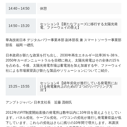
14:40～14:50
休憩
セッション3 【新たなフェーズに移行する太陽光発
14:50～15:20
電、ファーウェイの答え】
華為技術日本 デジタルパワー事業本部 副本部長 兼 スマートソーラー事業部
部長 福岡 一礎氏
日本政府が新たな政策を打ち出し、2030年再生エネルギー比率36％‐38％、
2050年カーボンニュートラルを目標に抱え、太陽光発電はその全体の15％
を占める。今後、太陽光発電市場は蓄電池を加え加速する中、ファーウェイ
社による市場展望及び新たな製品やソリューションについてご紹介。
セッション4 【経年劣化が進行している発電所にお
15:25～15:55
ける発電量向上のための“２つのリパワリング方
法”】
アンプトジャパン 日本支社長 近藤 茂樹氏
2012年のFIT制度開始直後の発電所は数年以内に10年目を迎えようとしてい
ます。パネル劣化、ケーブル劣化、パワコンの劣化が進行し発電量収益が低
下しています、これらの劣化はさらに残りの10年間で増大します。本講演