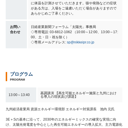
に体温を計測させていただきます。咳や発熱などの症状
がある方は、入場をご遠慮いただく場合がありますので
あらかじめご了承ください。
お問い
日経産業新聞フォーラム「太陽光」事務局
合わせ
◇専用電話: 03-6812-1062 （10:00～12:00、13:00～17:
00、土・日・祝を除く）
◇専用メールアドレス:
sp@nikkeipr.co.jp
プログラム
PROGRAM
基調講演 【再生可能エネルギー施策と九州におけ
13:00～13:40
る導入の現状及び課題】
九州経済産業局 資源エネルギー環境部 エネルギー対策課長 池内 元氏
3E＋Sの基本に沿って、2030年のエネルギーミックスの確実な実現に向
け、太陽光発電度を中心とした再生可能エネルギーの導入拡大、主力電源化