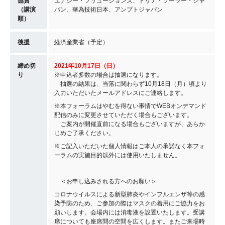
協賛
エナジー・ソリューションズ、トリナ・ソーラー・ジャ
（講演
パン、華為技術日本、アンプトジャパン
順）
後援
経済産業省（予定）
締め切
2021年10月17日（日）
り
※申込者多数の場合は抽選になります。
抽選の結果は、当落に関わらず10月18日（月）頃より
入力いただいたメールアドレスにご連絡します。
※本フォーラムはやむを得ない事情でWEBオンデマンド
配信のみに変更させていただく場合もございます。
ご案内が開催直前になる場合もございますが、あらか
じめご了承ください。
※ご記入いただいた個人情報はご本人の承諾なく本フォ
ーラムの実施目的以外には使用いたしません。
＜お申し込みされる方へのお願い＞
コロナウイルスによる新型肺炎やインフルエンザ等の感
染予防のため、ご参加の際はマスクの着用にご協力をお
願いします。会場内には消毒液を設置いたします。受講
席についても座席間の空間を広くします。またご来場時