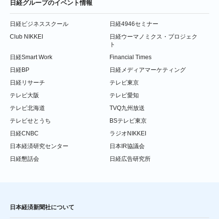
日経グループのイベント情報
日経ビジネススクール
日経4946セミナー
Club NIKKEI
日経ウーマノミクス・プロジェク
ト
日経Smart Work
Financial Times
日経BP
日経メディアマーケティング
日経リサーチ
テレビ東京
テレビ大阪
テレビ愛知
テレビ北海道
TVQ九州放送
テレビせとうち
BSテレビ東京
日経CNBC
ラジオNIKKEI
日本経済研究センター
日本IR協議会
日経懇話会
日経広告研究所
日本経済新聞社について