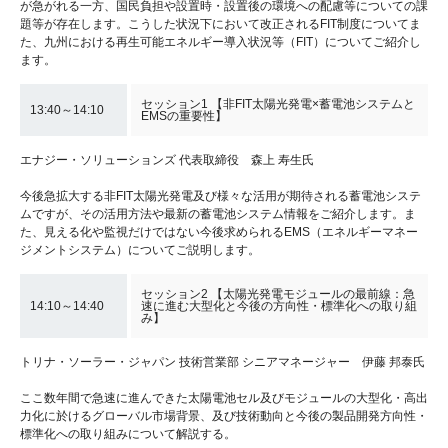
が急がれる一方、国民負担や設置時・設置後の環境への配慮等についての課
題等が存在します。こうした状況下において改正されるFIT制度についてま
た、九州における再生可能エネルギー導入状況等（FIT）についてご紹介し
ます。
セッション1 【非FIT太陽光発電×蓄電池システムと
13:40～14:10
EMSの重要性】
エナジー・ソリューションズ 代表取締役 森上 寿生氏
今後急拡大する非FIT太陽光発電及び様々な活用が期待される蓄電池システ
ムですが、その活用方法や最新の蓄電池システム情報をご紹介します。ま
た、見える化や監視だけではない今後求められるEMS（エネルギーマネー
ジメントシステム）についてご説明します。
セッション2 【太陽光発電モジュールの最前線：急
14:10～14:40
速に進む大型化と今後の方向性・標準化への取り組
み】
トリナ・ソーラー・ジャパン 技術営業部 シニアマネージャー 伊藤 邦泰氏
ここ数年間で急速に進んできた太陽電池セル及びモジュールの大型化・高出
力化に於けるグローバル市場背景、及び技術動向と今後の製品開発方向性・
標準化への取り組みについて解説する。