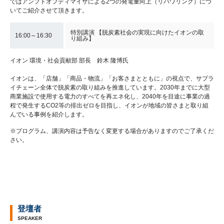
ではアンプトオプティマイザによる2つの発電量向上（リパワリング）につ
いてご紹介させて頂きます。
特別講演 【脱炭素社会の実現に向けたイオンの取
16:00～16:30
り組み】
イオン 環境・社会貢献部 部長 鈴木 隆博氏
イオンは、「店舗」「商品・物流」「お客さまとともに」の視点で、サプラ
イチェーン全体で脱炭素の取り組みを推進しています。2030年までに大型
商業施設で使用する電力のすべてを再エネ化し、2040年を目途に事業の過
程で発生するCO2等の排出ゼロを目指し、イオンが地域の皆さまと取り組
んでいる事例を紹介します。
※プログラム、講演内容は予告なく変更する場合がありますのでご了承くだ
さい。
登壇者
SPEAKER