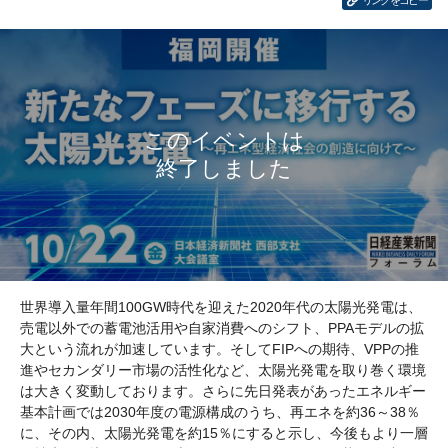
リンクをコピー
世界導入量年間100GW時代を迎えた2020年代の太陽光発電は、
売電以外での蓄電池活用や自家消費へのシフト、PPAモデルの拡
大という流れが加速しています。そしてFIPへの期待、VPPの推
進やセカンダリー市場の活性化など、太陽光発電を取り巻く環境
は大きく変動しております。さらに先日発表があったエネルギー
基本計画では2030年度の電源構成のうち、再エネを約36～38％
に、その内、太陽光発電を約15％にすると示し、今後もより一層