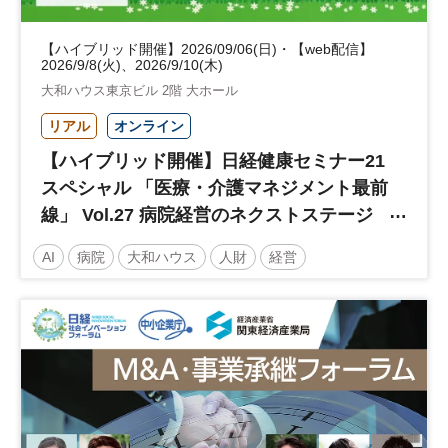
【ハイブリッド開催】2026/09/06(日)・【web配信】
2026/9/8(火)、2026/9/10(木)
大和ハウス東京ビル 2階 大ホール
リアル
オンライン
【ハイブリッド開催】日経健康セミナー21
スペシャル 「医療・介護マネジメント最前
線」 Vol.27 病院経営のネクストステージ
～診療報酬改定のその先 AI・DX・人財戦
AI
病院
大和ハウス
人財
経営
略で描く持続可能な未来へ～
医療・介護マネジメント
医療
人材
人材戦略
日経健康セミナー
病院経営
DX
診療報酬
参加無料
土日祝開催