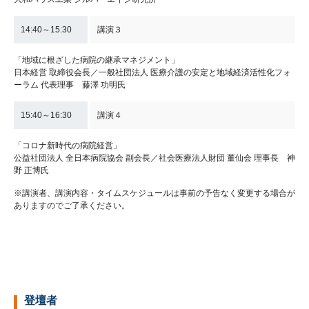
14:40～15:30
講演３
「地域に根ざした病院の継承マネジメント」
日本経営 取締役会長／一般社団法人 医療介護の安定と地域経済活性化フォ
ーラム 代表理事 藤澤 功明氏
15:40～16:30
講演４
「コロナ新時代の病院経営」
公益社団法人 全日本病院協会 副会長／社会医療法人財団 董仙会 理事長 神
野 正博氏
※講演者、講演内容・タイムスケジュールは事前の予告なく変更する場合が
ありますのでご了承ください。
登壇者