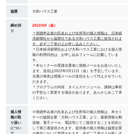
協賛
大和ハウス工業
締め切
2022/3/4（金）
り
＊視聴申込者の氏名および住所等の個人情報は、日本経
済新聞社から協賛社である大和ハウス工業に提供されま
す。必ずご了承の上お申し込みください。
＊日本経済新聞社および大和ハウス工業における個人情
報の利用目的は、お申し込みフォームに記載していま
す。
＊本セミナーの受講当選者に視聴メールをお送りいたし
ます。送信は2022年3月11日（金）を予定しています。
当選の発表は視聴メールの送信をもって代えさせていた
だきます。
＊プログラムの内容、タイムスケジュール、講師は事前
の予告なく変更する場合があります。あらかじめご了承
ください。
個人情
※視聴申込者の氏名および住所等の個人情報は、本セミ
報の取
ナーの協賛企業「大和ハウス工業」より、最新情報を郵
り扱い
送物、電子メール、電話等にてご提供することを目的と
につい
して第三者提供されます。提供後の個人情報は協賛企業
て
の責任において管理されます。必ずご了承の上お申し込