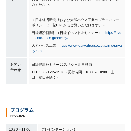
みください。
＜日本経済新聞社および大和ハウス工業のプライバシー
ポリシーは下記URLからご覧いただけます。＞
日経経済新聞社（日経イベント＆セミナー）
https://eve
nts.nikkei.co.jp/privacy/
大和ハウス工業
https://www.daiwahouse.co.jp/info/priva
cy.html
お問い
日経健康セミナー21スペシャル事務局
合わせ
TEL：03-3545-2516（受付時間 10:00～18:00、土・
日・祝日を除く）
プログラム
PROGRAM
10:30～11:00
プレゼンテーション１