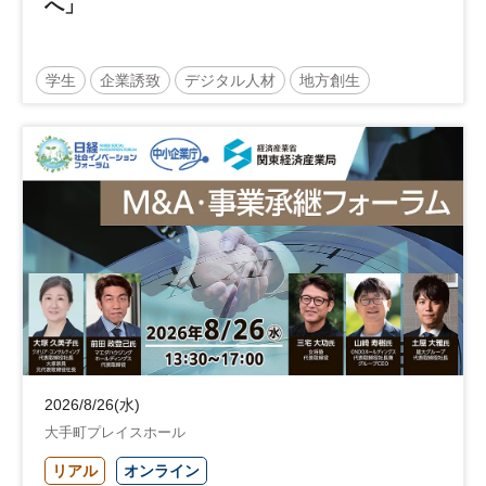
へ」
学生
企業誘致
デジタル人材
地方創生
企業立地
人材育成
経営者
交流会付き
地域活性化
自治体
2026/8/26(水)
大手町プレイスホール
リアル
オンライン