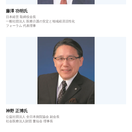
藤澤 功明氏
日本経営 取締役会長
一般社団法人 医療介護の安定と地域経済活性化
フォーラム 代表理事
神野 正博氏
公益社団法人 全日本病院協会 副会長
社会医療法人財団 董仙会 理事長