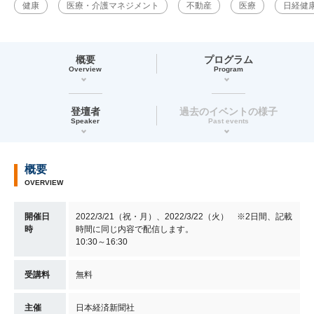
健康
医療・介護マネジメント
不動産
医療
日経健
概要
プログラム
Overview
Program
登壇者
過去のイベントの様子
Speaker
Past events
概要
OVERVIEW
開催日
2022/3/21（祝・月）、2022/3/22（火） ※2日間、記載
時
時間に同じ内容で配信します。
10:30～16:30
受講料
無料
主催
日本経済新聞社