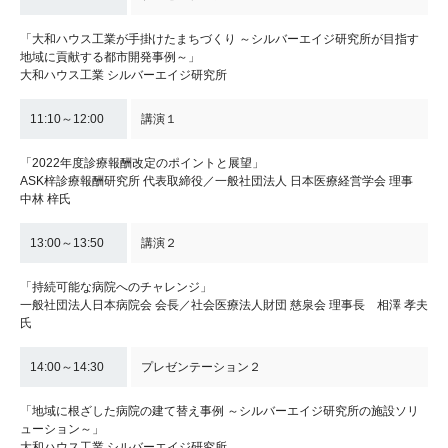
「大和ハウス工業が手掛けたまちづくり ～シルバーエイジ研究所が目指す
地域に貢献する都市開発事例～」
大和ハウス工業 シルバーエイジ研究所
11:10～12:00
講演１
「2022年度診療報酬改定のポイントと展望」
ASK梓診療報酬研究所 代表取締役／一般社団法人 日本医療経営学会 理事
中林 梓氏
13:00～13:50
講演２
「持続可能な病院へのチャレンジ」
一般社団法人日本病院会 会長／社会医療法人財団 慈泉会 理事長 相澤 孝夫
氏
14:00～14:30
プレゼンテーション２
「地域に根ざした病院の建て替え事例 ～シルバーエイジ研究所の施設ソリ
ューション～」
大和ハウス工業 シルバーエイジ研究所