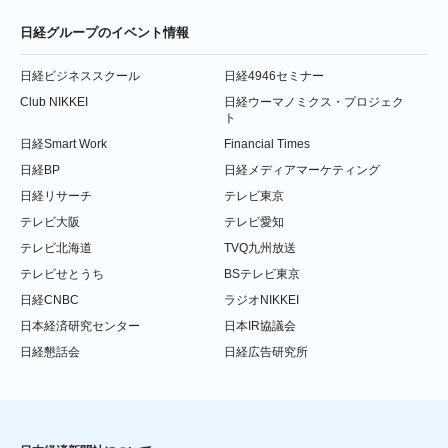
日経グループのイベント情報
日経ビジネススクール
日経4946セミナー
Club NIKKEI
日経ウーマノミクス・プロジェク
ト
日経Smart Work
Financial Times
日経BP
日経メディアマーケティング
日経リサーチ
テレビ東京
テレビ大阪
テレビ愛知
テレビ北海道
TVQ九州放送
テレビせとうち
BSテレビ東京
日経CNBC
ラジオNIKKEI
日本経済研究センター
日本IR協議会
日経懇話会
日経広告研究所