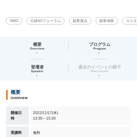
OMO
日経MJフォーラム
顧客接点
顧客体験
カスタ
概要
プログラム
Overview
Program
登壇者
過去のイベントの様子
Speaker
Past events
概要
OVERVIEW
開催日
2022/11/17(木)
時
13:30～15:20
受講料
無料