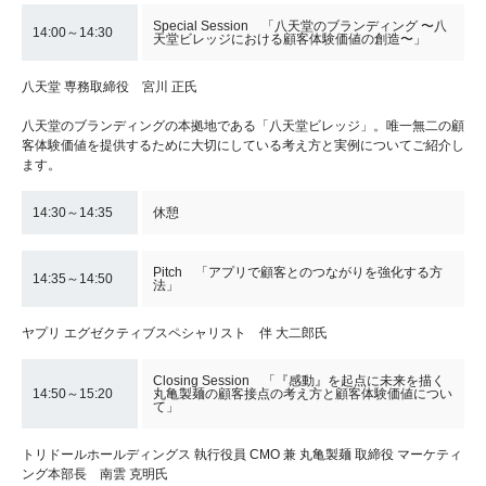
Special Session 「八天堂のブランディング 〜八
14:00～14:30
天堂ビレッジにおける顧客体験価値の創造〜」
八天堂 専務取締役 宮川 正氏
八天堂のブランディングの本拠地である「八天堂ビレッジ」。唯一無二の顧
客体験価値を提供するために大切にしている考え方と実例についてご紹介し
ます。
14:30～14:35
休憩
Pitch 「アプリで顧客とのつながりを強化する方
14:35～14:50
法」
ヤプリ エグゼクティブスペシャリスト 伴 大二郎氏
Closing Session 「『感動』を起点に未来を描く
14:50～15:20
丸亀製麺の顧客接点の考え方と顧客体験価値につい
て」
トリドールホールディングス 執行役員 CMO 兼 丸亀製麺 取締役 マーケティ
ング本部長 南雲 克明氏