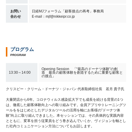
お問い
日経MJフォーラム「顧客接点の再考」事務局
合わせ
E-mail：mjf@nikkeipr.co.jp
プログラム
PROGRAM
Opening Session 「“最高のドーナツ体験”の創
13:30～14:00
造 最良の顧客体験を創造するために重要な顧客と
の接点」
クリスピー・クリーム・ドーナツ・ジャパン 代表取締役社長 若月 貴子氏
大量閉店から6年。コロナウィルス感染拡大下でも成長を続ける背景の1つ
は、徹底した顧客体験向上への取り組みです。会員アプリやトレーニングツ
ールををはじめとしたデジタルツールの活用を軸にお客様の”ドーナツ体
験”向上に取り組んできました。本セッションでは、その具体的な実践内容
とともに、変革を担う従業員をどう巻き込んでいくか、ヴィジョンを軸とし
た社内コミュニケーション方法についてもお話します。