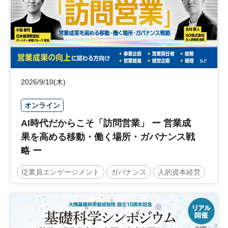
2026/9/10(木)
オンライン
AI時代だからこそ「訪問営業」 ー 営業成
果を高める移動・働く場所・ガバナンス戦
略 ー
従業員エンゲージメント
ガバナンス
人的資本経営
営業戦略
働き方改革
DX
参加無料