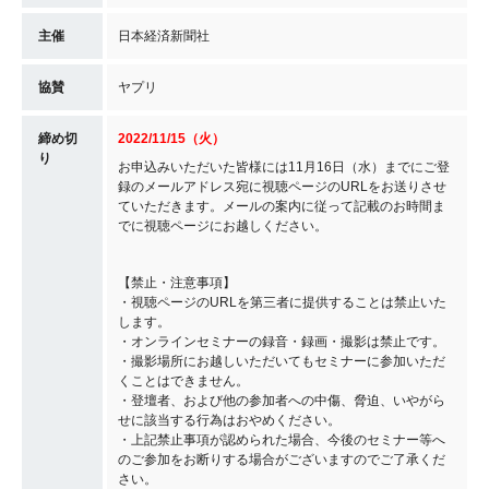
主催
日本経済新聞社
協賛
ヤプリ
締め切
2022/11/15（火）
り
お申込みいただいた皆様には11月16日（水）までにご登
録のメールアドレス宛に視聴ページのURLをお送りさせ
ていただきます。メールの案内に従って記載のお時間ま
でに視聴ページにお越しください。
【禁止・注意事項】
・視聴ページのURLを第三者に提供することは禁止いた
します。
・オンラインセミナーの録音・録画・撮影は禁止です。
・撮影場所にお越しいただいてもセミナーに参加いただ
くことはできません。
・登壇者、および他の参加者への中傷、脅迫、いやがら
せに該当する行為はおやめください。
・上記禁止事項が認められた場合、今後のセミナー等へ
のご参加をお断りする場合がございますのでご了承くだ
さい。