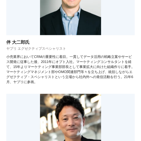
伴 大二郎氏
ヤプリ エグゼクティブスペシャリスト
小売業界においてCRMの重要性に着目。一貫してデータ活用の戦略立案やサービ
ス開発に従事した後、2011年にオプト入社。マーケティングコンサルタントを経
て、15年よりマーケティング事業部部長として事業拡大に向けた組織作りに着手。
マーケティングマネジメント部やOMO関連部門等々を立ち上げ、統括しながらエ
グゼクティブ・スペシャリストという立場から社内外への発信活動を行う。21年6
月、ヤプリに参画。