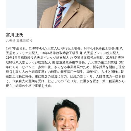
宮川 正氏
八天堂 専務取締役
1987年生まれ。2010年4月八天堂入社 執行役工場長。16年6月取締役工場長 兼 八
天堂カフェリエ支配人。18年6月常務取締役工場長 兼 八天堂ビレッジ総支配人。
21年1月常務取締役八天堂ビレッジ総支配人 兼 空道港取締役本部長。22年6月専務
取締役八天堂ビレッジ総支配人 兼 空道港取締役本部長。八天堂の第二創業期（07
年にくりーむパンに一点集中後、さらなる事業発展のため、新卒採用を開始し理念
経営を取り入れた組織変革）の時期の新卒採用一期生。10年4月、入社と同時に製
造部工場長に就任。主に理念の浸透に尽力、組織の要づくり、人財育成の一端を担
う。代表森光の薫陶を受け、社としての「在り方」に重きを置き、第二創業期から
現在、組織の中枢で事業を推進。