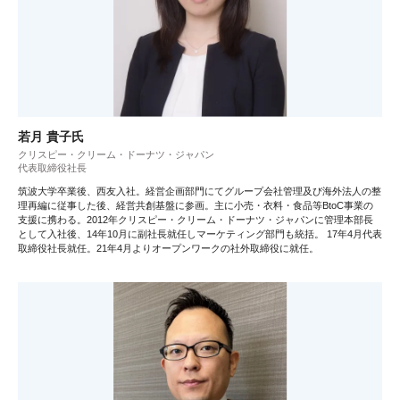
若月 貴子氏
クリスピー・クリーム・ドーナツ・ジャパン
代表取締役社長
筑波大学卒業後、西友入社。経営企画部門にてグループ会社管理及び海外法人の整
理再編に従事した後、経営共創基盤に参画。主に小売・衣料・食品等BtoC事業の
支援に携わる。2012年クリスピー・クリーム・ドーナツ・ジャパンに管理本部長
として入社後、14年10月に副社長就任しマーケティング部門も統括。 17年4月代表
取締役社長就任。21年4月よりオープンワークの社外取締役に就任。