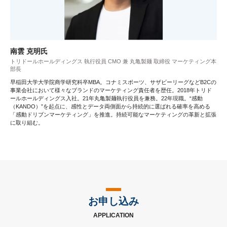
南雲 克明氏
トリドールホールディングス 執行役員 CMO 兼 丸亀製麺 取締役 マーケティング本
部長
早稲田大学大学院商学研究科卒MBA。コナミスポーツ、サザビーリーグなどB2Cの
事業会社において様々なブランドのマーケティング責任者を歴任。2018年トリド
ールホールディングス入社。21年丸亀製麺執行役員を兼務。22年現職。“感動
（KANDO）”を起点に、感性とデータ両側面から持続的に選ばれる確率を高める
「感動ドリブンマーケティング」を推進。持続可能なマーケティングの革新と拡張
に取り組む。
お申し込み
APPLICATION