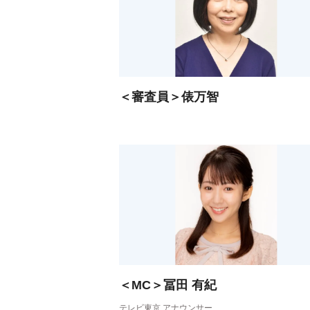
＜審査員＞俵万智
＜MC＞冨田 有紀
テレビ東京 アナウンサー