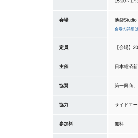
15:00～
会場
池袋Studi
会場の詳細
定員
【会場】2
主催
日本経済新
協賛
第一興商、
協力
サイドエー
参加料
無料