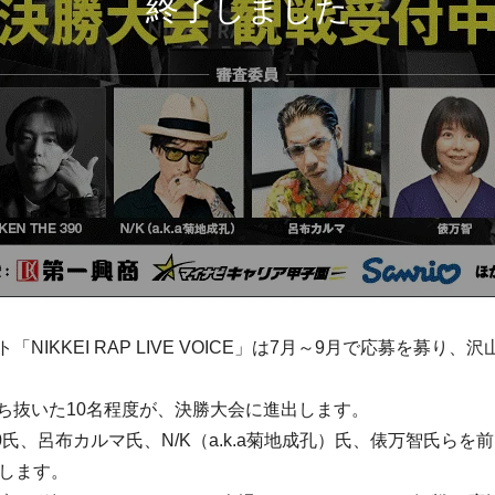
IKKEI RAP LIVE VOICE」は7月～9月で応募を募
ち抜いた10名程度が、決勝大会に進出します。
90氏、呂布カルマ氏、N/K（a.k.a菊地成孔）氏、俵万智氏らを前
露します。