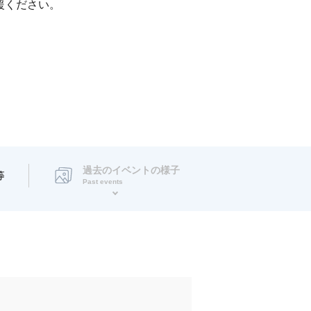
援ください。
過去のイベントの様子
等
Past events