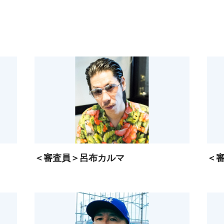
＜審査員＞呂布カルマ
＜審