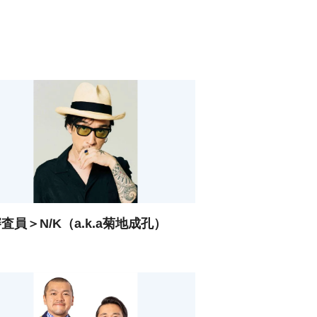
査員＞N/K（a.k.a菊地成孔）