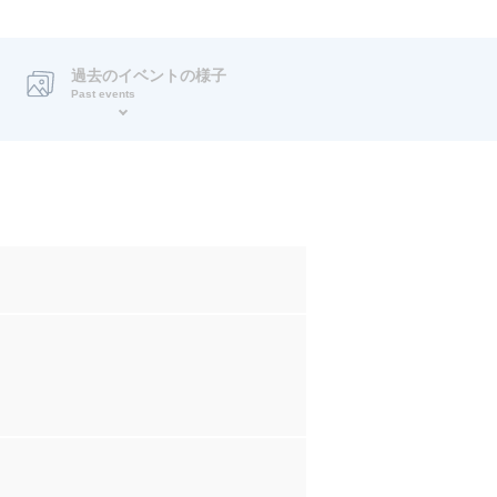
過去のイベントの様子
Past events