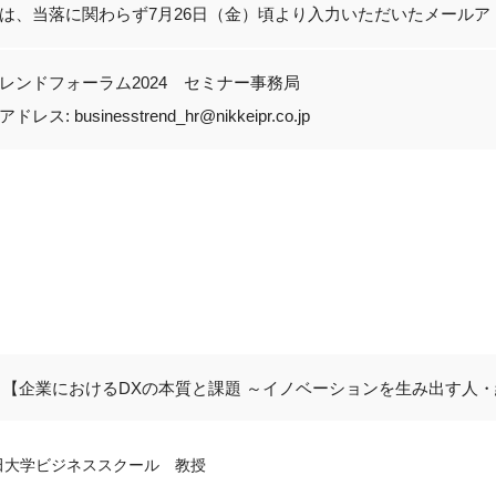
は、当落に関わらず
7
月
26
日（金）頃より入力いただいたメールア
レンドフォーラム2024 セミナー事務局
ス: businesstrend_hr@nikkeipr.co.jp
【企業におけるDXの本質と課題 ～イノベーションを生み出す人
田大学ビジネススクール 教授