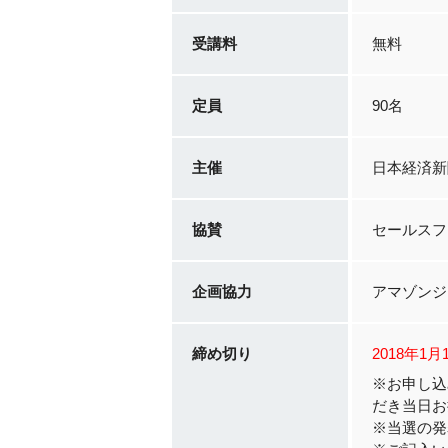
受講料
無料
定員
90名
主催
日本経済新
協賛
セールスフ
企画協力
アマゾンジ
締め切り
2018年1
※お申し込
だき当日お
※当選の発