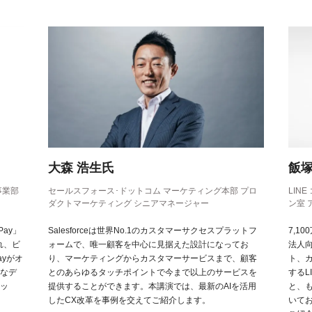
大森 浩生氏
飯塚
事業部
セールスフォース･ドットコム マーケティング本部 プロ
LIN
ダクトマーケティング シニアマネージャー
ン室
Pay」
Salesforceは世界No.1のカスタマーサクセスプラットフ
7,1
れ、ビ
ォームで、唯一顧客を中心に見据えた設計になってお
法人
ayがオ
り、マーケティングからカスタマーサービスまで、顧客
ト、
なデ
とのあらゆるタッチポイントで今まで以上のサービスを
するL
ッ
提供することができます。本講演では、最新のAIを活用
と、
したCX改革を事例を交えてご紹介します。
いて