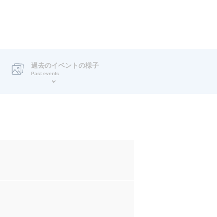
過去のイベントの様子
Past events