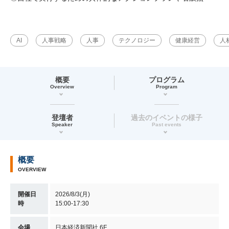
AI
人事戦略
人事
テクノロジー
健康経営
人
概要
プログラム
Overview
Program
登壇者
過去のイベントの様子
Speaker
Past events
概要
OVERVIEW
開催日
2026/8/3(月)
時
15:00-17:30
会場
日本経済新聞社 6F