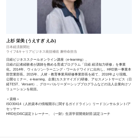
上杉 栄美 (うえすぎ えみ)
日本経済新聞社
ライフ&キャリアビジネス統括補佐 兼特命担当
日経ビジネススクールオンライン講座（e-learning）、
日経の記者経験者が講師を務める育成プログラム「日経 経済知力研修」を事業
化。2014年、ウィルソン･ラーニング・ワールドワイドに出向し、HRD第一事業本
部営業部長。2015年、人材・教育事業局研修事業部長を経て、2018年より現職。
公開セミナー、e-learning、企業(カスタマイズド)研修、アセスメントサービス（日
経TEST、Versant）、グローバルリーダーシッププログラムなどの法人企業向けソ
リューションを統括。
＜資格＞
ISO30414（人的資本の情報開示に関するガイドライン）リードコンサルタント/ア
セッサー
HRD社DiSC認定トレーナー、（一財）生涯学習開発財団 認定コーチ