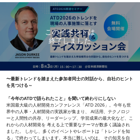
〜最新トレンドを踏まえた参加者同士の対話から、自社のヒント
を見つける～
「今年のATDで語られたこと」を聞いて終わりにしない
米国最大級の人材開発カンファレンス「ATD 2026」。今年も世
界中の人事・人材開発の実践家が集まり、 AI活用、テクノロジ
ーと人間性の共存、リーダーシップ、学習成果の最大化など、こ
れからの人材開発を 考える上で重要なテーマが数多く議論され
ました。 しかし、多くのイベントやレポートは「トレンドを知
る」で終わってしまいます。本当に難しいのは、 その知見を自