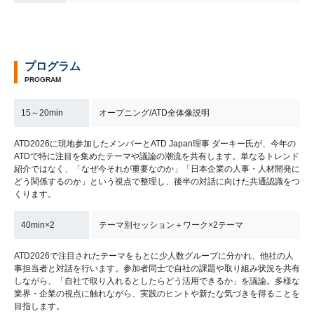
プログラム
PROGRAM
15～20min
オープニング/ATD全体像説明
ATD2026に現地参加したメンバーとATD Japan理事 ダーキー氏が、今年の
ATDで特に注目を集めたテーマや議論の潮流を共有します。単なるトレンド
紹介ではなく、「なぜ今それが重要なのか」「日本企業の人事・人材開発に
どう関係するのか」という視点で整理し、後半の対話に向けた共通認識をつ
くります。
40min×2
テーマ別セッション＋ワーク×2テーマ
ATD2026で注目されたテーマをもとに少人数グループに分かれ、他社の人
事担当者と対話を行います。参加者同士で自社の課題や取り組み状況を共有
しながら、「自社で取り入れるとしたらどう活用できるか」を議論。多様な
業界・企業の視点に触れながら、実践のヒントや新たな気づきを得ることを
目指します。