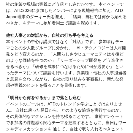
社の施策や現場の実践にどう落とし込むかです。 本イベントで
は、ATD2026に参加したメンバーによる現地報告に加え、ATD
Japan理事のダーキー氏を迎え、 「結局、自社では何から始める
べきか」をテーマに参加者同士で議論を深めます。
他社人事との対話から、自社の打ち手を考える
本イベントの中心は講演ではなく「対話」です。 参加者はテー
マごとの少人数グループに分かれ、「AI・テクノロジーは人材開
発をどう変えるのか」 「人間らしさやヒューマニティは今後ど
のような価値を持つのか」「リーダーシップ開発を どう進化さ
せるべきか」「研修を成果につなげるために何が必要か」 とい
ったテーマについて議論を行います。異業種・他社の人事担当者
と意見を交わしながら、 自社の取り組みを客観視し、新たな発
想や実践のヒントを得ることを目指します。
「明日から何をやるか」まで落とし込む
イベントのゴールは、ATDのトレンドを学ぶことではありませ
ん。 自社に戻った翌日から、どのような施策を実行するのか。
その具体的なアクションを持ち帰ることです。 事前アンケート
で参加者の課題感や関心テーマを把握するとともに、当日はワー
クやディスカッションを 通じて、自社で取り入れるべきヒント