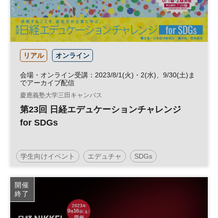
リアル
オンライン
会場・オンライン受講：2023/8/1(火)・2(水)、9/30(土)ま
でアーカイブ配信
慶應義塾大学三田キャンパス
第23回 日経エデュケーションチャレンジ
for SDGs
学生向けイベント
エデュチャ
SDGs
日経エデュケーションチャレンジ
高校生
開催
終了
コンテスト