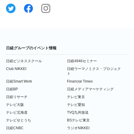
日経グループのイベント情報
日経ビジネススクール
日経4946セミナー
Club NIKKEI
日経ウーマノミクス・プロジェク
ト
日経Smart Work
Financial Times
日経BP
日経メディアマーケティング
日経リサーチ
テレビ東京
テレビ大阪
テレビ愛知
テレビ北海道
TVQ九州放送
テレビせとうち
BSテレビ東京
日経CNBC
ラジオNIKKEI