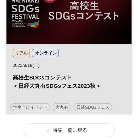
リアル
オンライン
2023/9/16(土)
高校生SDGsコンテスト
＜日経大丸有SDGsフェス2023秋＞
学生向けイベント
大丸有
日経SDGsフェス
SDGs
高校生
コンテスト
特集一覧に戻る