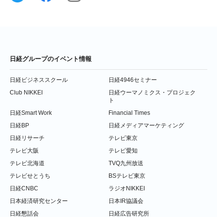
日経グループのイベント情報
日経ビジネススクール
日経4946セミナー
Club NIKKEI
日経ウーマノミクス・プロジェク
ト
日経Smart Work
Financial Times
日経BP
日経メディアマーケティング
日経リサーチ
テレビ東京
テレビ大阪
テレビ愛知
テレビ北海道
TVQ九州放送
テレビせとうち
BSテレビ東京
日経CNBC
ラジオNIKKEI
日本経済研究センター
日本IR協議会
日経懇話会
日経広告研究所