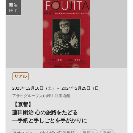
開催
終了
リアル
2023年12月16日（土）～ 2024年2月25日（日）
アサヒグループ大山崎山荘美術館
【京都】
藤田嗣治 心の旅路をたどる
―手紙と手しごとを手がかりに
アサヒグループ大山崎山荘美術館
展覧会
京都