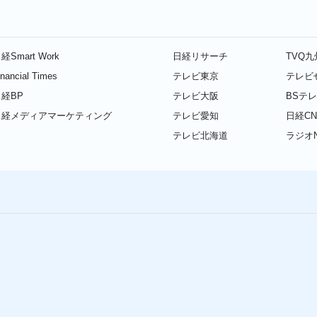
経Smart Work
日経リサーチ
TVQ
inancial Times
テレビ東京
テレビ
経BP
テレビ大阪
BSテ
日経メディアマーケティング
テレビ愛知
日経CN
テレビ北海道
ラジオN