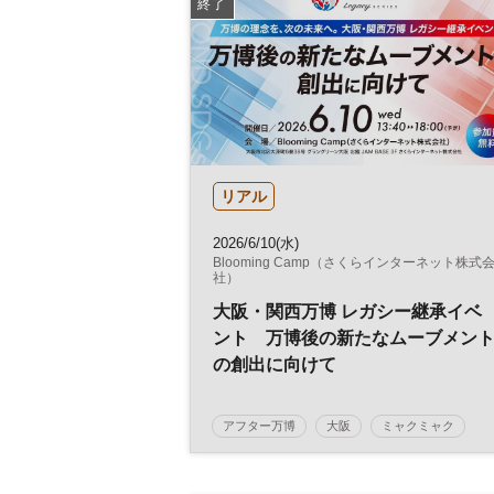
終了
リアル
2026/6/10(水)
Blooming Camp（さくらインターネット株式
社）
大阪・関西万博 レガシー継承イベ
ント 万博後の新たなムーブメン
の創出に向けて
アフター万博
大阪
ミャクミャク
蟹江憲史
社会実装
学生
万博