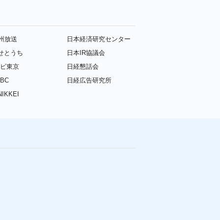
九州放送
日本経済研究センター
せとうち
日本IR協議会
レビ東京
日経懇話会
BC
日経広告研究所
IKKEI