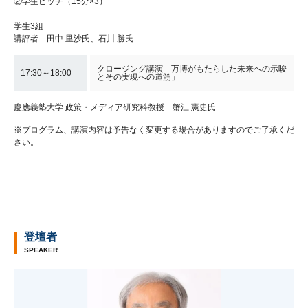
②学生ピッチ（15分×3）
学生3組
講評者 田中 里沙氏、石川 勝氏
クロージング講演「万博がもたらした未来への示唆
17:30～18:00
とその実現への道筋」
慶應義塾大学 政策・メディア研究科教授 蟹江 憲史氏
※プログラム、講演内容は予告なく変更する場合がありますのでご了承くだ
さい。
登壇者
SPEAKER