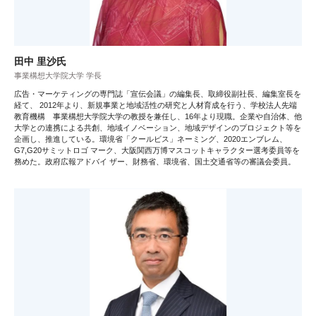
田中 里沙氏
事業構想大学院大学 学長
広告・マーケティングの専門誌「宣伝会議」の編集長、取締役副社長、編集室長を
経て、 2012年より、新規事業と地域活性の研究と人材育成を行う、学校法人先端
教育機構 事業構想大学院大学の教授を兼任し、16年より現職。企業や自治体、他
大学との連携による共創、地域イノベーション、地域デザインのプロジェクト等を
企画し、推進している。環境省「クールビス」ネーミング、2020エンブレム、
G7,G20サミットロゴ マーク、大阪関西万博マスコットキャラクター選考委員等を
務めた。政府広報アドバイ ザー、財務省、環境省、国土交通省等の審議会委員。