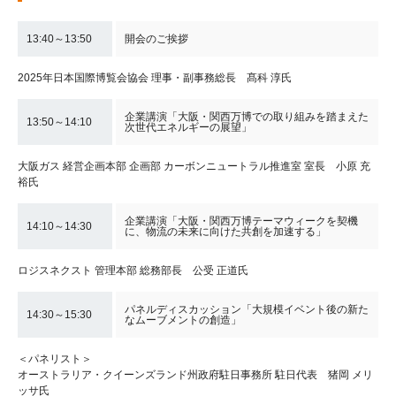
13:40～13:50
開会のご挨拶
2025年日本国際博覧会協会 理事・副事務総長 髙科 淳氏
企業講演「大阪・関西万博での取り組みを踏まえた
13:50～14:10
次世代エネルギーの展望」
大阪ガス 経営企画本部 企画部 カーボンニュートラル推進室 室長 小原 充
裕氏
企業講演「大阪・関西万博テーマウィークを契機
14:10～14:30
に、物流の未来に向けた共創を加速する」
ロジスネクスト 管理本部 総務部長 公受 正道氏
パネルディスカッション「大規模イベント後の新た
14:30～15:30
なムーブメントの創造」
＜パネリスト＞
オーストラリア・クイーンズランド州政府駐日事務所 駐日代表 猪岡 メリ
ッサ氏