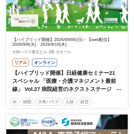
【ハイブリッド開催】2026/09/06(日)・【web配信】
2026/9/8(火)、2026/9/10(木)
大和ハウス東京ビル 2階 大ホール
リアル
オンライン
【ハイブリッド開催】日経健康セミナー21
スペシャル 「医療・介護マネジメント最前
線」 Vol.27 病院経営のネクストステージ
～診療報酬改定のその先 AI・DX・人財戦
AI
病院
大和ハウス
人財
経営
略で描く持続可能な未来へ～
医療・介護マネジメント
医療
人材
人材戦略
日経健康セミナー
病院経営
DX
診療報酬