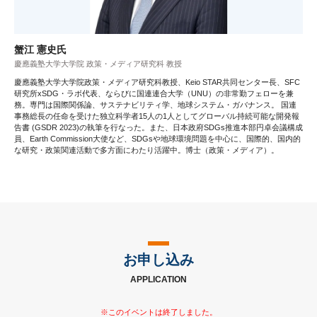
蟹江 憲史氏
慶應義塾大学大学院 政策・メディア研究科 教授
慶應義塾大学大学院政策・メディア研究科教授、Keio STAR共同センター長、SFC
研究所xSDG・ラボ代表、ならびに国連連合大学（UNU）の非常勤フェローを兼
務。専門は国際関係論、サステナビリティ学、地球システム・ガバナンス。 国連
事務総長の任命を受けた独立科学者15人の1人としてグローバル持続可能な開発報
告書 (GSDR 2023)の執筆を行なった。また、日本政府SDGs推進本部円卓会議構成
員、Earth Commission大使など、SDGsや地球環境問題を中心に、国際的、国内的
な研究・政策関連活動で多方面にわたり活躍中。博士（政策・メディア）。
お申し込み
APPLICATION