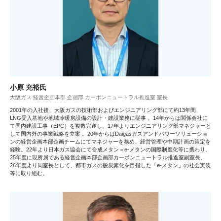
小原 充裕氏
大阪ガス 経営企画本部 企画部 カーボンニュートラル推進室 室長
2001年の入社後、大阪ガスの技術部およびエンジニアリング部にて約13年間、
LNG受入基地や地域冷暖房設備の設計・建設業務に従事 。14年からは関係会社に
て国内建設工事（EPC）を複数完遂し、17年よりエンジニアリング部マネジャーと
して国内外の事業戦略を立案 。20年からはDaigasガスアンドパワーソリューショ
ンの経営企画本部企画チームにてマネジャーを務め、経営管理や中期計画の策定を
経験。22年より日本ガス協会にて合成メタン＝e-メタンの国際制度化等に携わり、
25年度に現所属である経営企画本部企画部カーボンニュートラル推進室副室長、
26年度より同室長として、都市ガスの脱炭素化を目指した「e-メタン」の社会実装
等に取り組む。