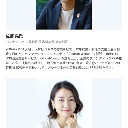
佐藤 晃氏
パソナグループ 執行役員 広報本部 副本部長
2004年パソナ入社。人材ビジネスの営業を経て、12年に働く女性の支援と雇用創
造を目的としたファッションコミュニティ「Fashion Works」を開設。19年には
SNS運用支援サービス「OfficialPress」を立ち上げ、企業のブランディングPRを推
進。20年に淡路島へ移住し、地方創生事業のPRに従事。現在はパソナグループ執
行役員 広報副本部長として、グループ全体の広報戦略およびPR全般を担当。