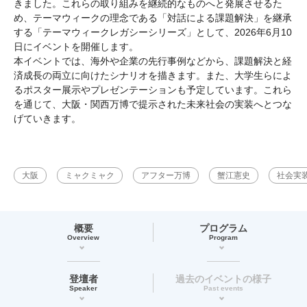
きました。これらの取り組みを継続的なものへと発展させるた
め、テーマウィークの理念である「対話による課題解決」を継承
する「テーマウィークレガシーシリーズ」として、2026年6月10
日にイベントを開催します。
本イベントでは、海外や企業の先行事例などから、課題解決と経
済成長の両立に向けたシナリオを描きます。また、大学生らによ
るポスター展示やプレゼンテーションも予定しています。これら
を通じて、大阪・関西万博で提示された未来社会の実装へとつな
げていきます。
大阪
ミャクミャク
アフター万博
蟹江憲史
社会実
概要
プログラム
Overview
Program
登壇者
過去のイベントの様子
Speaker
Past events