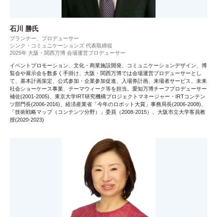
石川 勝氏
プランナー、プロデューサー
シンク・コミュニケーションズ 代表取締役
2025年 大阪・関西万博 会場運営プロデューサー
イベントプロモーション、文化・商業施設開発、コミュニケーションデザイン、博
覧会や展示会を数多く手掛け、大阪・関西万博では会場運営プロデューサーとし
て、基本計画策定、公式参加・企業参加促進、入場券計画、来場者サービス、未来
社会ショーケース事業、テーマウィーク等を担当。愛知万博チーフプロデューサー
補佐(2001-2005)、東京大学IRT研究機構プロジェクトマネージャー・IRTコンテン
ツ部門長(2006-2016)、経済産業省「今年のロボット大賞」事務局長(2006-2008)、
「技術戦略マップ（コンテンツ分野）」委員（2008-2015）、大阪市立大学客員教
授(2020-2023)