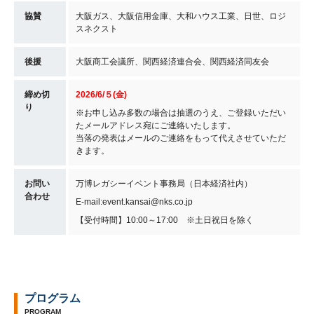
協賛
大阪ガス、大阪信用金庫、大和ハウス工業、日世、ロジ
スネクスト
後援
大阪商工会議所、関西経済連合会、関西経済同友会
締め切
2026/6/５(金)
り
※お申し込み多数の場合は抽選のうえ、ご登録いただい
たメールアドレス宛にご連絡いたします。
当落の発表はメールのご連絡をもって代えさせていただ
きます。
お問い
万博レガシーイベント事務局（日本経済社内）
合わせ
E-mail:event.kansai@nks.co.jp
【受付時間】10:00～17:00 ※土日祝日を除く
プログラム
PROGRAM