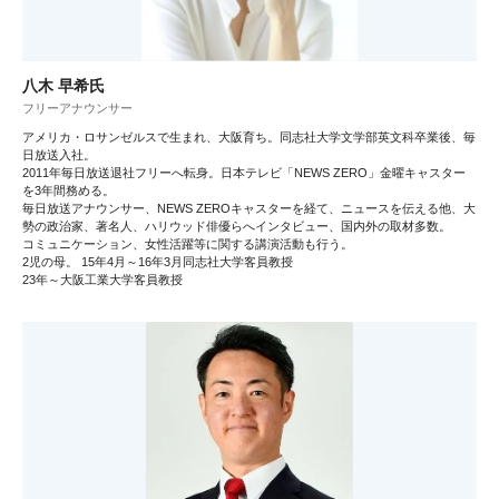
八木 早希氏
フリーアナウンサー
アメリカ・ロサンゼルスで生まれ、大阪育ち。同志社大学文学部英文科卒業後、毎
日放送入社。
2011年毎日放送退社フリーへ転身。日本テレビ「NEWS ZERO」金曜キャスター
を3年間務める。
毎日放送アナウンサー、NEWS ZEROキャスターを経て、ニュースを伝える他、大
勢の政治家、著名人、ハリウッド俳優らへインタビュー、国内外の取材多数。
コミュニケーション、女性活躍等に関する講演活動も行う。
2児の母。 15年4月～16年3月同志社大学客員教授
23年～大阪工業大学客員教授