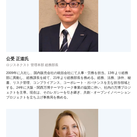
公受 正道氏
ロジスネクスト 管理本部 総務部長
2009年に入社し、国内販売会社の統括会社にて人事・労務を担当。13年より総務
部に異動し、総務課長を経て、21年より総務部長を務める。総務、法務、渉外、秘
書、リスク管理、コンプライアンス、コーポレート・ガバナンスを主な担当領域と
する。24年に大阪・関西万博テーマウィーク事業の協賛に伴い、社内の万博プロジ
ェクトを主導。現在は、そのレガシーを引き継ぎ、共創・オープンイノベーション
プロジェクトを立ち上げ事務局を務める。