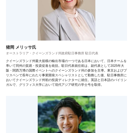
猪岡 メリッサ氏
オーストラリア・クイーンズランド州政府駐日事務所 駐日代表
クイーンズランド州最大規模の輸出市場の一つである日本において、日本チームを
率いて同州の貿易・投資促進を統括。駐日代表就任前は、副代表として2025年大
阪・関西万博の国際イベントへのクイーンズランド州の参加を主導。東京およびブ
リスベンで長年にわたり事業開発スペシャリストとして勤務した後、駐日事務所に
おいてクイーンズランド州初の投資ディレクターに就任。英語と日本語のバイリン
ガルで、グリフィス大学において現代アジア研究の学士号を取得。