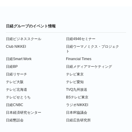
日経グループのイベント情報
日経ビジネススクール
日経4946セミナー
Club NIKKEI
日経ウーマノミクス・プロジェク
ト
日経Smart Work
Financial Times
日経BP
日経メディアマーケティング
日経リサーチ
テレビ東京
テレビ大阪
テレビ愛知
テレビ北海道
TVQ九州放送
テレビせとうち
BSテレビ東京
日経CNBC
ラジオNIKKEI
日本経済研究センター
日本IR協議会
日経懇話会
日経広告研究所