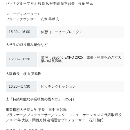
パソナグループ 執行役員 広報本部 副本部長 佐藤 晃氏
＜コーディネーター＞
フリーアナウンサー 八木 早希氏
15:30～16:00
休憩（コーヒーブレイク）
大学生の取り組み紹介など
講演「Beyond EXPO 2025 成長・発展をめざす大
16:00～16:20
阪の成長戦略」
大阪市長 横山 英幸氏
16:20～17:30
ピッチングセッション
①「持続可能な事業構想の描き方」（25分）
事業構想大学院大学 学長 田中 里沙氏
プランナー／プロデューサー／シンク・コミュニケーションズ 代表取締役
／2025年 大阪・関西万博 会場運営プロデューサー 石川 勝氏