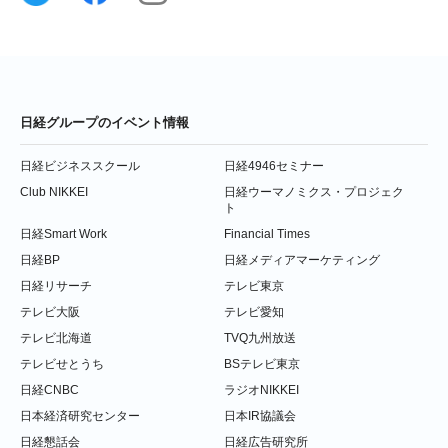
日経グループのイベント情報
日経ビジネススクール
日経4946セミナー
Club NIKKEI
日経ウーマノミクス・プロジェク
ト
日経Smart Work
Financial Times
日経BP
日経メディアマーケティング
日経リサーチ
テレビ東京
テレビ大阪
テレビ愛知
テレビ北海道
TVQ九州放送
テレビせとうち
BSテレビ東京
日経CNBC
ラジオNIKKEI
日本経済研究センター
日本IR協議会
日経懇話会
日経広告研究所