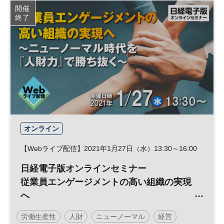
開催
終了
オンライン
【Webライブ配信】2021年1月27日（水）13:30～16:00
日経電子版オンラインセミナー
従業員エンゲージメントの高い組織の実現
へ
〜ニューノーマル時代を『人財力』で勝ち
労働生産性
人財
ニューノーマル
経営
抜く〜