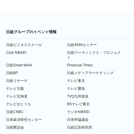
日経グループのイベント情報
日経ビジネススクール
日経4946セミナー
Club NIKKEI
日経ウーマノミクス・プロジェク
ト
日経Smart Work
Financial Times
日経BP
日経メディアマーケティング
日経リサーチ
テレビ東京
テレビ大阪
テレビ愛知
テレビ北海道
TVQ九州放送
テレビせとうち
BSテレビ東京
日経CNBC
ラジオNIKKEI
日本経済研究センター
日本IR協議会
日経懇話会
日経広告研究所