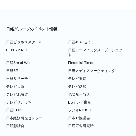
日経グループのイベント情報
日経ビジネススクール
日経4946セミナー
Club NIKKEI
日経ウーマノミクス・プロジェク
ト
日経Smart Work
Financial Times
日経BP
日経メディアマーケティング
日経リサーチ
テレビ東京
テレビ大阪
テレビ愛知
テレビ北海道
TVQ九州放送
テレビせとうち
BSテレビ東京
日経CNBC
ラジオNIKKEI
日本経済研究センター
日本IR協議会
日経懇話会
日経広告研究所