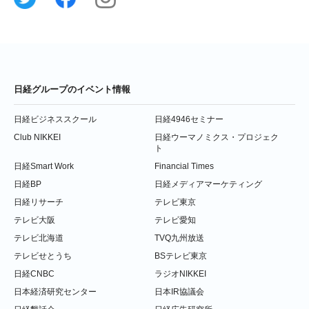
日経グループのイベント情報
日経ビジネススクール
日経4946セミナー
Club NIKKEI
日経ウーマノミクス・プロジェク
ト
日経Smart Work
Financial Times
日経BP
日経メディアマーケティング
日経リサーチ
テレビ東京
テレビ大阪
テレビ愛知
テレビ北海道
TVQ九州放送
テレビせとうち
BSテレビ東京
日経CNBC
ラジオNIKKEI
日本経済研究センター
日本IR協議会