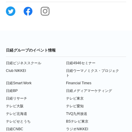
日経グループのイベント情報
日経ビジネススクール
日経4946セミナー
Club NIKKEI
日経ウーマノミクス・プロジェク
ト
日経Smart Work
Financial Times
日経BP
日経メディアマーケティング
日経リサーチ
テレビ東京
テレビ大阪
テレビ愛知
テレビ北海道
TVQ九州放送
テレビせとうち
BSテレビ東京
日経CNBC
ラジオNIKKEI