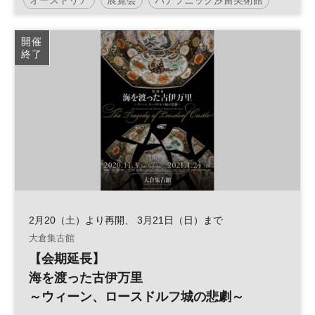
ウィーン
デザイン
工芸
陶磁器
開催
終了
2月20（土）より再開、 3月21日（日）まで
大倉集古館
【会期延長】
海を渡った古伊万里
～ウィーン、ロースドルフ城の悲劇～