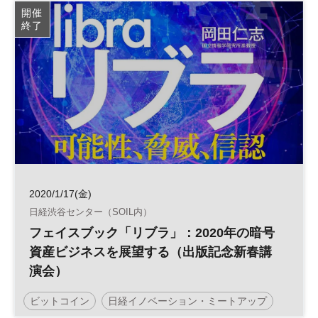
イノベーション
投資
資産
参加無料
開催
終了
2020/1/17(金)
日経渋谷センター（SOIL内）
フェイスブック「リブラ」：2020年の暗号
資産ビジネスを展望する（出版記念新春講
演会）
ビットコイン
日経イノベーション・ミートアップ