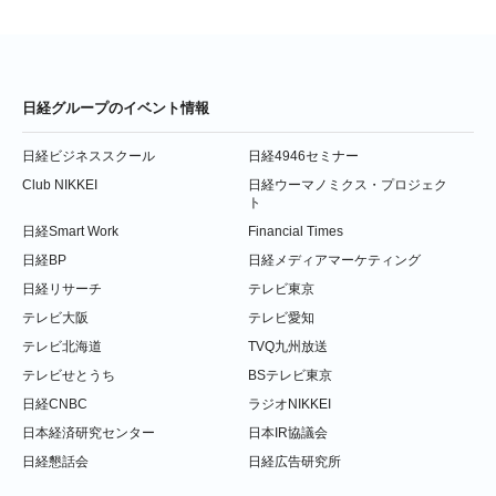
日経グループのイベント情報
日経ビジネススクール
日経4946セミナー
Club NIKKEI
日経ウーマノミクス・プロジェク
ト
日経Smart Work
Financial Times
日経BP
日経メディアマーケティング
日経リサーチ
テレビ東京
テレビ大阪
テレビ愛知
テレビ北海道
TVQ九州放送
テレビせとうち
BSテレビ東京
日経CNBC
ラジオNIKKEI
日本経済研究センター
日本IR協議会
日経懇話会
日経広告研究所