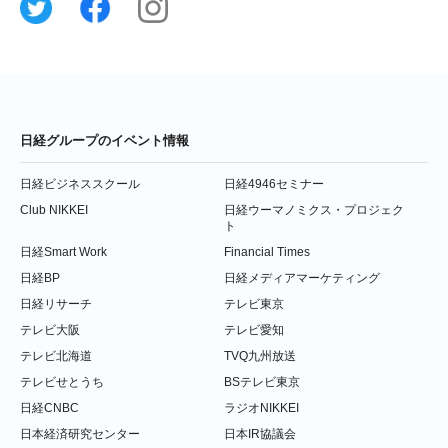
日経グループのイベント情報
日経ビジネススクール
日経4946セミナー
Club NIKKEI
日経ウーマノミクス・プロジェク
ト
日経Smart Work
Financial Times
日経BP
日経メディアマーケティング
日経リサーチ
テレビ東京
テレビ大阪
テレビ愛知
テレビ北海道
TVQ九州放送
テレビせとうち
BSテレビ東京
日経CNBC
ラジオNIKKEI
日本経済研究センター
日本IR協議会