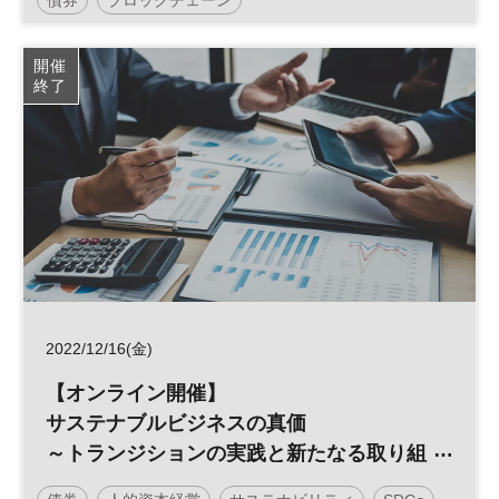
デジタルトランスフォーメーション
金融
開催
終了
フィンテック
不動産
DX
参加無料
2022/12/16(金)
【オンライン開催】
サステナブルビジネスの真価
～トランジションの実践と新たなる取り組
みへの対応（生物多様性、人的資本、イン