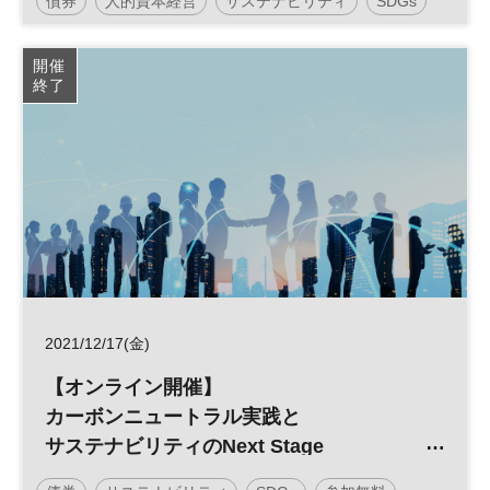
債券
人的資本経営
サステナビリティ
SDGs
パクト投資）～
生物多様性
気候変動
参加無料
開催
終了
2021/12/17(金)
【オンライン開催】
カーボンニュートラル実践と
サステナビリティのNext Stage
～真のSDGs達成を目指して～