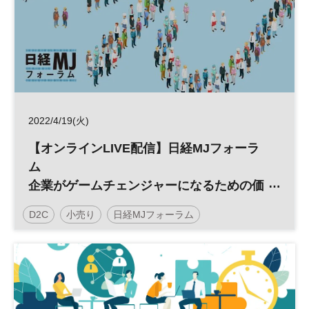
2022/4/19(火)
【オンラインLIVE配信】日経MJフォーラ
ム
企業がゲームチェンジャーになるための価
値提案の再考 ～競争優位性を高めるための
D2C
小売り
日経MJフォーラム
顧客接点戦略とは～
デジタルトランスフォーメーション
DX
参加無料