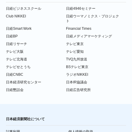
日経ビジネススクール
日経4946セミナー
Club NIKKEI
日経ウーマノミクス・プロジェク
ト
日経Smart Work
Financial Times
日経BP
日経メディアマーケティング
日経リサーチ
テレビ東京
テレビ大阪
テレビ愛知
テレビ北海道
TVQ九州放送
テレビせとうち
BSテレビ東京
日経CNBC
ラジオNIKKEI
日本経済研究センター
日本IR協議会
日経懇話会
日経広告研究所
日本経済新聞社について
記事利用
個人情報の取扱