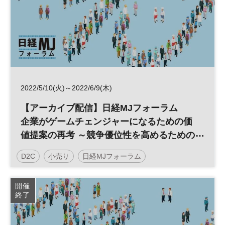
2022/5/10(火)～2022/6/9(木)
【アーカイブ配信】日経MJフォーラム
企業がゲームチェンジャーになるための価
値提案の再考 ～競争優位性を高めるための
顧客接点戦略とは～
D2C
小売り
日経MJフォーラム
デジタルトランスフォーメーション
DX
参加無料
開催
終了