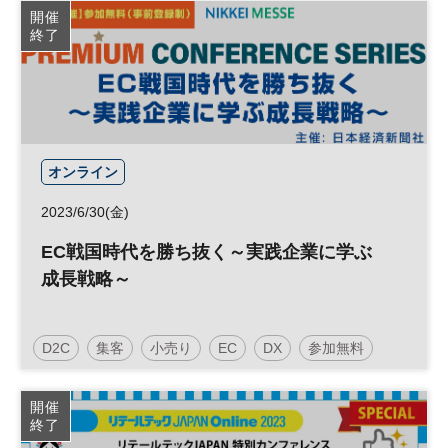
開催
終了
オンライン
2023/6/30(金)
EC戦国時代を勝ち抜く～実践企業に学ぶ
成長戦略～
D2C
集客
小売り
EC
DX
参加無料
日経メッセプレミアム・カンファレンス・シリーズ
開催
終了
プレミアム・カンファレンス・シリーズ