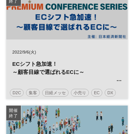
終了
2022/9/6(火)
ECシフト急加速！
～顧客目線で選ばれるECに～
D2C
集客
日経メッセ
小売り
EC
DX
参加無料
開催
終了
日経メッセプレミアム・カンファレンス・シリーズ
プレミアム・カンファレンス・シリーズ