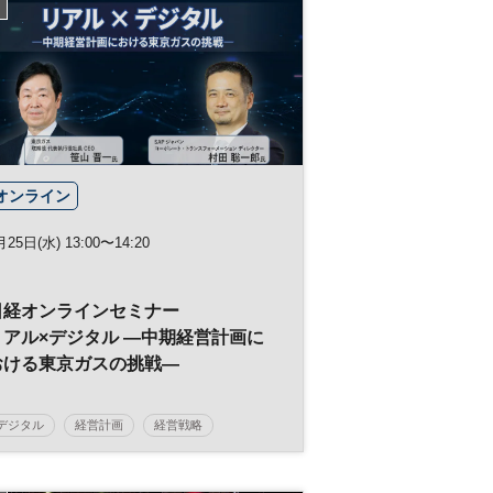
オンライン
月25日(水) 13:00〜14:20
日経オンラインセミナー
リアル×デジタル ―中期経営計画に
おける東京ガスの挑戦―
デジタル
経営計画
経営戦略
生産性向上
DX
参加無料