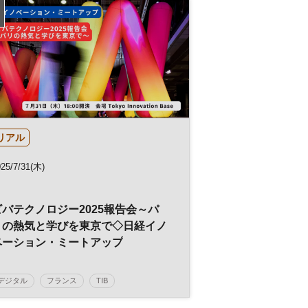
日経オンラインセミナー
リアル
25/7/31(木)
ビバテクノロジー2025報告会～パ
リの熱気と学びを東京で◇日経イノ
ベーション・ミートアップ
デジタル
フランス
TIB
ビバテクノロジー