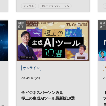
デジタル
日経デジタルフォーラム
経営戦略
業務効率化
バックオフィス
DX
参加無料
開催
開催
終了
終了
オンライン
2024/11/7(木)
20
前
全ビジネスパーソン必見
極上の生成AIツール最新版10選
プ