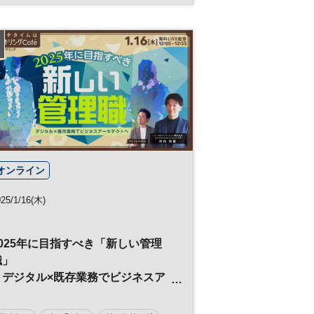
北海道
生産性向上
データ
DX
参加無料
オンライン
25/1/16(木)
2025年に目指すべき「新しい管理
職」
～デジタル×既存業務でビジネスア
ーキテクトへ