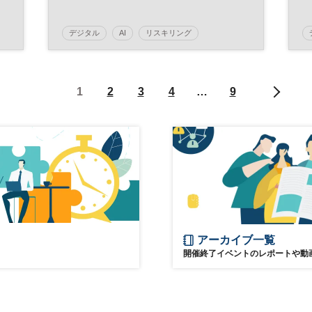
と
デジタル
AI
リスキリング
ウェビナー
デジタルトランスフォーメーション
1
2
3
4
…
9
スキルアップ
キャリア
DX
参加無料
アーカイブ一覧
開催終了イベントのレポートや動