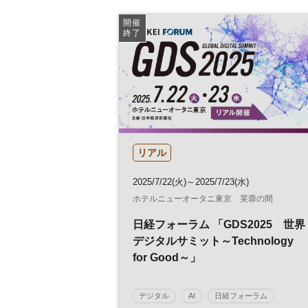
グローバル
開催
終了
リアル
2025/7/22(火)～2025/7/23(水)
ホテルニューオータニ東京 芙蓉の間
日経フォーラム 「GDS2025 世界
デジタルサミット～Technology
for Good～」
デジタル
AI
日経フォーラム