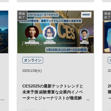
イノベーション
経営戦略
バックオフィス
DX
参加無料
開催
開催
終了
終了
日経オンラインセミナー
オンライン
2025/1/28(火)
20
タ
CES2025の最新テックトレンドと
る
未来予測 経験豊富な企業内イノベ
ーターとジャーナリストが徹底解
説！◆日経イノベーション・ミート
アップ