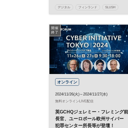
ン氏、新潟ベンチャー協会 渋谷修
デジタル
フィンランド
SLUSH
太氏ら登壇 ◇日経イノベーショ
日経イノベーション・ミートアップ
ン・ミートアップ
イノベーション
テクノロジー
開催
終了
スタートアップ
グローバル
参加無料
オンライン
2024/11/26(火)～2024/11/27(水)
無料オンラインLIVE配信
英GCHQジェレミー・フレミング
長官、ユーロポール欧州サイバー
犯罪センター所長等が登壇！