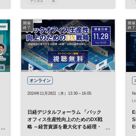
デジタル
AI
日経イノベーション・ミートアップ
SDGs
テクノロジー
CES
スタートアップ
開催
開催
終了
終了
マーケティング
DX
参加無料
オンライン
2024年11月28日（木）13:30～16:05
No
Li
日経デジタルフォーラム 「バック
E
オフィス生産性向上のためのDX戦
S
略 ～経営資源を最大化する経理・
E
総務・法務の業務効率化～」