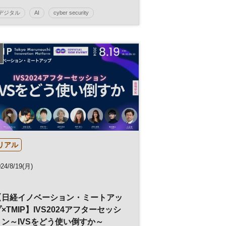
デジタル
AI
cyber security
テクノロジー
グローバル
NIKKEI FORUM
リアル
24/8/19(月)
【日経イノベーション・ミートアッ
×TMIP】IVS2024アフターセッシ
ョン～IVSをどう使い倒すか～