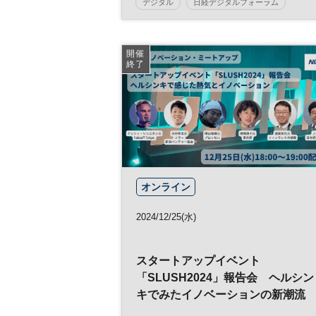
デジタル
日経デジタルフォーラム
経営戦略
テクノロジー
サイバーセキュリティ
DX
開催
終了
オンライン
2024/12/25(水)
スタートアップイベント
「SLUSH2024」報告会 ヘルシン
キでみたイノベーションの新潮流
Takeoff Tokyo アンティ・ソンニネ