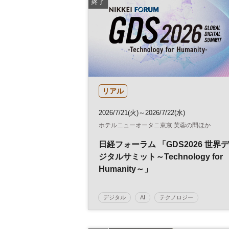
終了
リアル
2026/7/21(火)～2026/7/22(水)
ホテルニューオータニ東京 芙蓉の間ほか
日経フォーラム 「GDS2026 世界デ
ジタルサミット～Technology for
Humanity～」
デジタル
AI
テクノロジー
グローバル
モビリティ