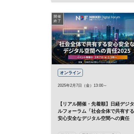
モビリティ
世界デジタルサミット
持続可能社会
IT
テクノロジー
開催
終了
インフラ
ビッグデータ
参加無料
オンライン
2025年2月7日（金）13:00～
【リアル開催・先着順】日経デジ
ルフォーラム「社会全体で共有す
安心安全なデジタル空間への責任
2025」