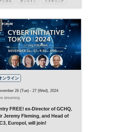
デジタル
オンライン
リスキリング
ウェビナー
スキルアップ
キャリア
管理職
DX
参加無料
オンライン
vember 26 (Tue) - 27 (Wed), 2024
ve streaming
ntry FREE! ex-Director of GCHQ,
ir Jeremy Fleming, and Head of
C3, Europol, will join!