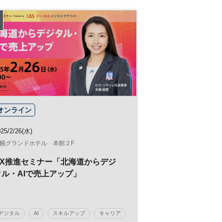
日経イノベーション・ミートアップ
テクノロジー
スタートアップ
フレンチテック
グローバル
パリ
参加無料
オープンイノベーション
平日夜開催
オンライン
25/2/26(水)
幌グランドホテル 本館２F
DX推進セミナー「北海道からデジ
タル・AIで売上アップ」
デジタル
AI
スキルアップ
キャリア