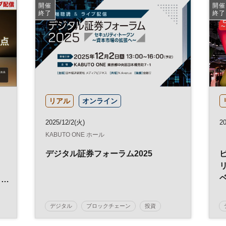
NIKKEI FORUM
開催
開催
終了
終了
リアル
オンライン
2025/12/2(火)
20
KABUTO ONE ホール
デジタル証券フォーラム2025
ロ
と
デジタル
ブロックチェーン
投資
デジタル化