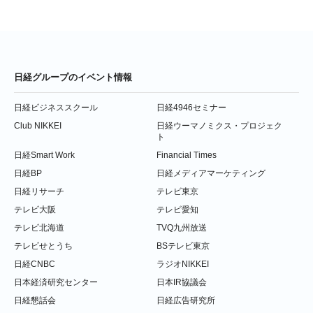
日経グループのイベント情報
日経ビジネススクール
日経4946セミナー
Club NIKKEI
日経ウーマノミクス・プロジェク
ト
日経Smart Work
Financial Times
日経BP
日経メディアマーケティング
日経リサーチ
テレビ東京
テレビ大阪
テレビ愛知
テレビ北海道
TVQ九州放送
テレビせとうち
BSテレビ東京
日経CNBC
ラジオNIKKEI
日本経済研究センター
日本IR協議会
日経懇話会
日経広告研究所