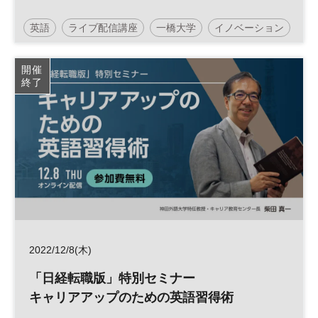
英語
ライブ配信講座
一橋大学
イノベーション
グローバル
日経ビジネススクール
MBA
開催
終了
平日夜開催
2022/12/8(木)
「日経転職版」特別セミナー
キャリアアップのための英語習得術