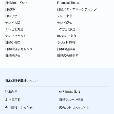
日経Smart Work
Financial Times
日経BP
日経メディアマーケティング
日経リサーチ
テレビ東京
テレビ大阪
テレビ愛知
テレビ北海道
TVQ九州放送
テレビせとうち
BSテレビ東京
日経CNBC
ラジオNIKKEI
日本経済研究センター
日本IR協議会
日経懇話会
日経広告研究所
日本経済新聞社について
記事利用
個人情報の取扱
本社採用案内
日経グループ情報
会社情報・お知らせ
広告お申し込みガイド