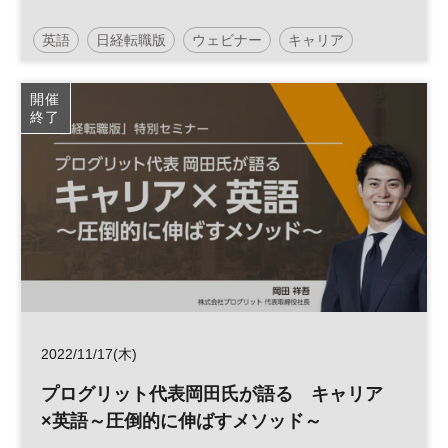
英語
日経転職版
ウェビナー
キャリア
参加無料
開催
終了
2022/11/17(木)
プログリット代表岡田氏が語る キャリア
×英語～圧倒的に伸ばすメソッド～