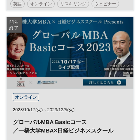
英語
オンライン
リスキリング
ウェビナー
スキルアップ
キャリア
参加無料
開催
終了
オンライン
2023/10/17(火)～2023/12/5(火)
グローバルMBA Basicコース
／一橋大学MBA×日経ビジネススクール