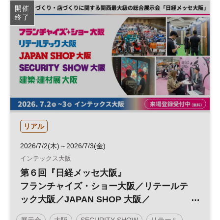
開催
終了
リアル
2026/7/2(木)～2026/7/3(金)
インテックス大阪
第６回『日経メッセ大阪』
フランチャイズ・ショー大阪／リテールテ
ック大阪／JAPAN SHOP 大阪／
SECURITY SHOW 大阪／建築・建材展大
展示会
大阪
SECURITY SHOW
リテール