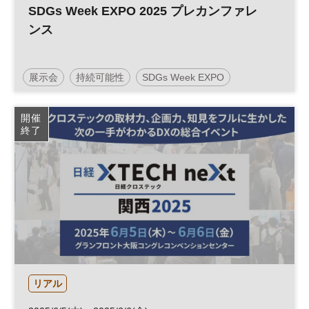
SDGs Week EXPO 2025 プレカンファレ
ンス
展示会
持続可能性
SDGs Week EXPO
社会課題
SDGs
エコプロ
参加無料
開催
終了
リアル