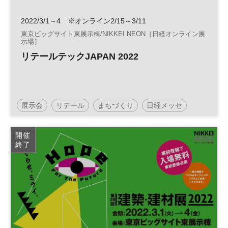
2022/3/1～4 ※オンライン2/15～3/11
東京ビッグサイト東展示棟/NIKKEI NEON［日経オンライン展
示場］
リテールテックJAPAN 2022
展示会
リテール
まちづくり
日経メッセ
小売・流通業
リテールテック
開催
終了