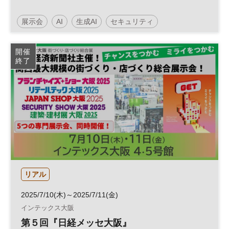
展示会
AI
生成AI
セキュリティ
イノベーション
人工知能
テクノロジー
開催
終了
情報セキュリティ
DX
HR
参加無料
リアル
2025/7/10(木)～2025/7/11(金)
インテックス大阪
第５回『日経メッセ大阪』