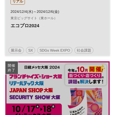
リアル
2024/12/4(水)～2024/12/6(金)
東京ビッグサイト（東ホール）
エコプロ2024
展示会
SX
SDGs Week EXPO
社会課題
サステナビリティ
地球環境
環境
サステナブル
開催
終了
SDGs
エコプロ
参加無料