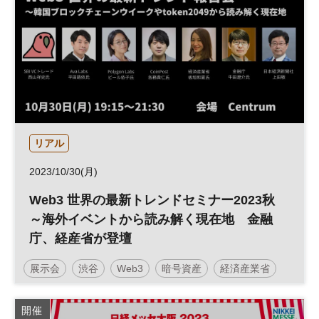
環境
サステナブル
SDGs
インフラ
エコプロ
気候変動
災害対策
リアル
2023/10/30(月)
Web3 世界の最新トレンドセミナー2023秋
～海外イベントから読み解く現在地 金融
庁、経産省が登壇
展示会
渋谷
Web3
暗号資産
経済産業省
日経イノベーション・ミートアップ
ブロックチェーン
開催