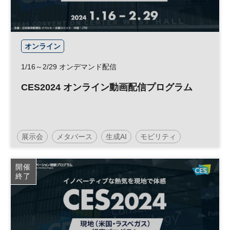
オンライン
1/16～2/29 オンデマンド配信
CES2024 オンライン動画配信プログラム
展示会
メタバース
生成AI
モビリティ
人工知能
テクノロジー
CES
スタートアップ
開催
終了
フードテック