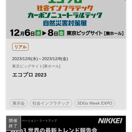
リアル
2023/12/6(水)～2023/12/8(金)
東京ビッグサイト[東ホール]
エコプロ 2023
展示会
社会インフラテック
SDGs Week EXPO
社会課題
サステナビリティ
地球環境
脱炭素
開催
終了
カーボンニュートラル
持続可能社会
地方創生