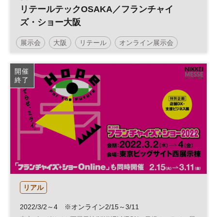
リテールテックOSAKA／フランチャイ
ズ・ショー大阪
展示会
大阪
リテール
オンライン展示会
働き方改革
投資
リテールテック
開催
終了
フランチャイズ
DX
フランチャイズ・ショー
企業経営
リアル
2022/3/2～4 ※オンライン2/15～3/11