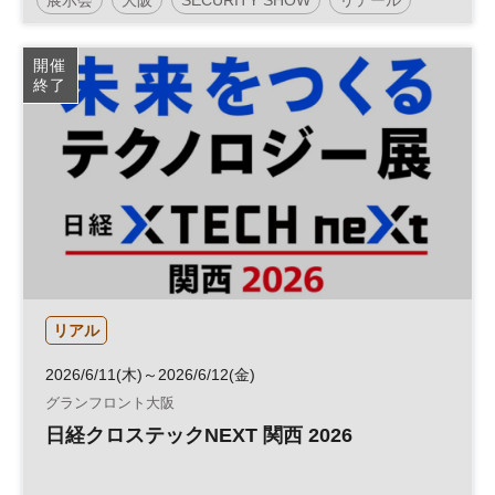
阪
日経メッセ
セキュリティ
デザイン
働き方改革
開催
終了
投資
リテールテック
フランチャイズ
JAPAN SHOP
DX
フランチャイズ・ショー
参加無料
企業経営
リアル
2026/6/11(木)～2026/6/12(金)
グランフロント大阪
日経クロステックNEXT 関西 2026