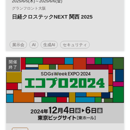
2025/6/5(木)～2025/6/6(金)
グランフロント大阪
日経クロステックNEXT 関西 2025
展示会
AI
生成AI
セキュリティ
イノベーション
人工知能
テクノロジー
開催
終了
情報セキュリティ
DX
HR
参加無料