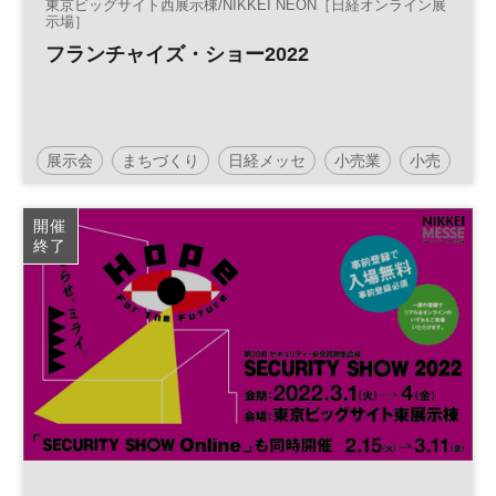
東京ビッグサイト西展示棟/NIKKEI NEON［日経オンライン展
示場］
フランチャイズ・ショー2022
展示会
まちづくり
日経メッセ
小売業
小売
店舗運営
フランチャイズ
フランチャイズ・ショー
開催
終了
店舗経営