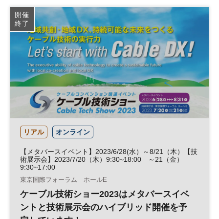
オンライン展示会
セキュリティ
デザイン
開催
終了
働き方改革
投資
リテールテック
フランチャイズ
JAPAN SHOP
DX
参加無料
企業経営
リアル
オンライン
【メタバースイベント】2023/6/28(水）～8/21（木）【技
術展示会】2023/7/20（木）9:30~18:00 ～21（金）
9:30~17:00
東京国際フォーラム ホールE
ケーブル技術ショー2023はメタバースイベ
ントと技術展示会のハイブリッド開催を予