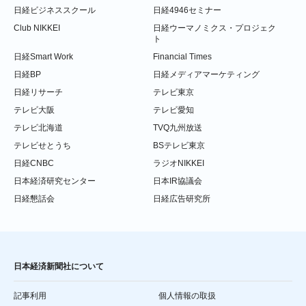
日経ビジネススクール
日経4946セミナー
Club NIKKEI
日経ウーマノミクス・プロジェク
ト
日経Smart Work
Financial Times
日経BP
日経メディアマーケティング
日経リサーチ
テレビ東京
テレビ大阪
テレビ愛知
テレビ北海道
TVQ九州放送
テレビせとうち
BSテレビ東京
日経CNBC
ラジオNIKKEI
日本経済研究センター
日本IR協議会
日経懇話会
日経広告研究所
日本経済新聞社について
記事利用
個人情報の取扱