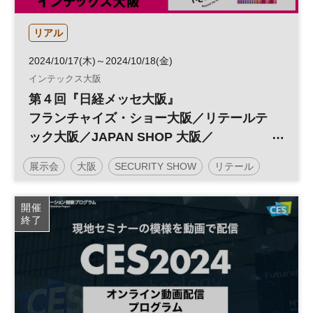
リアル
2024/10/17(木)～2024/10/18(金)
インテックス大阪
第４回『日経メッセ大阪』
フランチャイズ・ショー大阪／リテールテ
ック大阪／JAPAN SHOP 大阪／
SECURITY SHOW 大阪
展示会
大阪
SECURITY SHOW
リテール
セキュリティ
デザイン
働き方改革
投資
開催
終了
リテールテック
フランチャイズ
JAPAN SHOP
DX
フランチャイズ・ショー
参加無料
企業経営