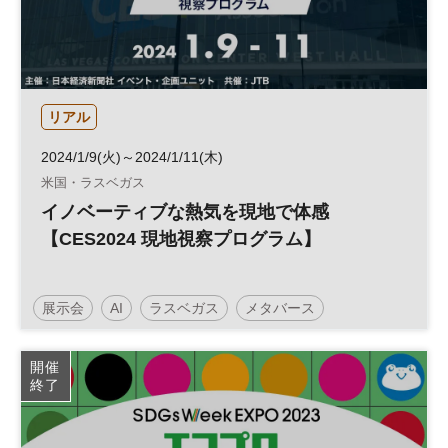
リアル
2024/1/9(火)～2024/1/11(木)
米国・ラスベガス
イノベーティブな熱気を現地で体感
【CES2024 現地視察プログラム】
展示会
AI
ラスベガス
メタバース
モビリティ
イノベーション
テクノロジー
CES
開催
終了
フードテック
視察ツアー
ヘルスケア