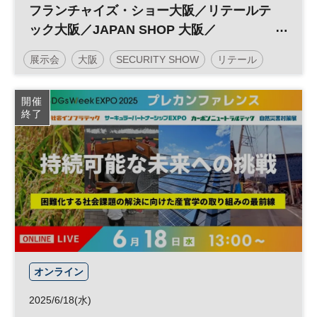
フランチャイズ・ショー大阪／リテールテ
ック大阪／JAPAN SHOP 大阪／
SECURITY SHOW 大阪／建築・建材展大
展示会
大阪
SECURITY SHOW
リテール
阪
日経メッセ
セキュリティ
デザイン
働き方改革
開催
終了
投資
リテールテック
フランチャイズ
JAPAN SHOP
DX
フランチャイズ・ショー
参加無料
企業経営
オンライン
2025/6/18(水)