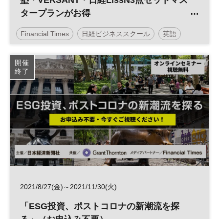
塾・VERSANT・日経LissN3点セットマス
タープランがお得
／日経ビジネススクール
Financial Times
日経ビジネススクール
英語
開催
終了
2021/8/27(金)～2021/11/30(火)
「ESG投資、ポストコロナの新潮流を探