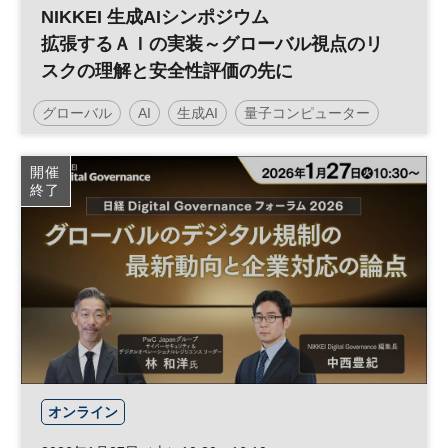
NIKKEI 生成AIシンポジウム
拡張するＡＩの実装～グローバル視点のリ
スクの理解と安全性評価の先に
グローバル
AI
生成AI
量子コンピューター
DX
開催
終了
オンライン