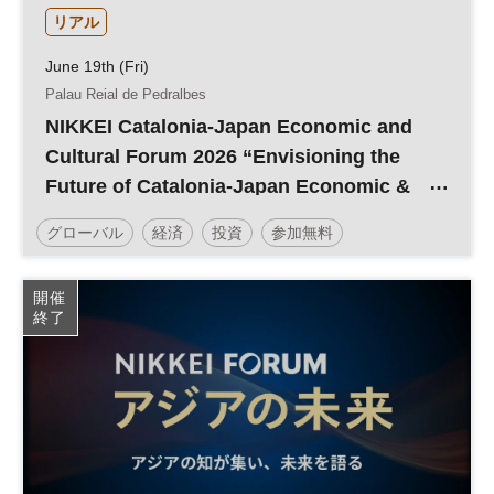
リアル
June 19th (Fri)
Palau Reial de Pedralbes
NIKKEI Catalonia-Japan Economic and
Cultural Forum 2026 “Envisioning the
Future of Catalonia-Japan Economic &
Cultural Exchange”
グローバル
経済
投資
参加無料
開催
終了