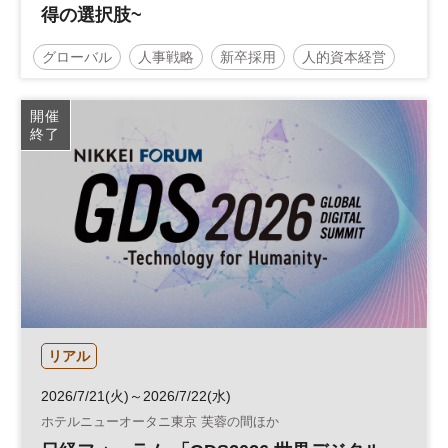
得の選択肢~
グローバル
人事戦略
新卒採用
人的資本経営
経営
人材採用
開催
終了
リアル
2026/7/21(火)～2026/7/22(水)
ホテルニューオータニ東京 芙蓉の間ほか