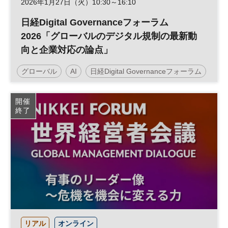
2026年1月27日（火）10:30～16:10
日経Digital Governanceフォーラム
2026「グローバルのデジタル規制の最新動
向と企業対応の論点」
グローバル
AI
日経Digital Governanceフォーラム
AIデータ
経済安全保障
生成AI
経営戦略
開催
終了
サイバーセキュリティ
データ
DX
参加無料
リアル
オンライン