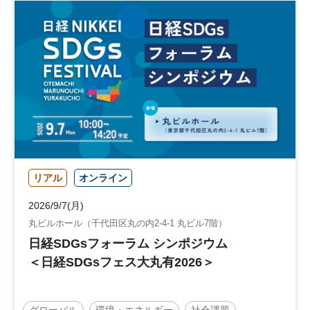
リアル
オンライン
2026/9/7(月)
丸ビルホール（千代田区丸の内2-4-1 丸ビル7階）
日経SDGsフォーラム シンポジウム
＜日経SDGsフェス大丸有2026＞
グローバル
環境・エネルギー
社会課題