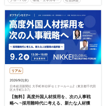
サステナビリティ経営
サステナビリティ
日経SDGsフェス
日経SDGsフォーラム
サステナブル
SDGs
参加無料
リアル
2026/9/2(水)
日本経済新聞社 大手町本社6Fセミナールーム2（東京都千代田
区大手町1-3-7）
【無料】高度外国人材採用を、次の人事戦
略へ ~採用難時代に考える、新たな人材獲