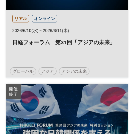
リアル
オンライン
2026/6/10(水)～2026/6/11(木)
日経フォーラム 第31回「アジアの未来」
グローバル
アジア
アジアの未来
サイバーセキュリティー
アジア賞
エネルギー
開催
終了
地政学
安全保障
ASEAN