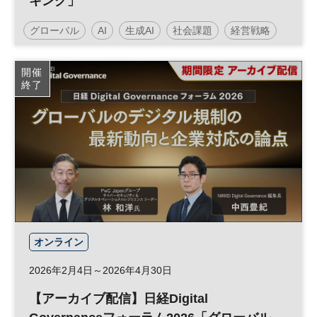
キング」
グローバル
AI
生成AI
社会課題
経営戦略
DX
参加無料
開催
終了
オンライン
2026年2月4日～2026年4月30日
【アーカイブ配信】日経Digital