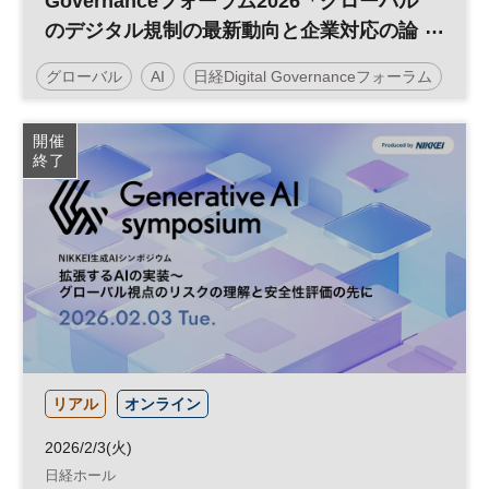
Governanceフォーラム2026「グローバル
のデジタル規制の最新動向と企業対応の論
点」
グローバル
AI
日経Digital Governanceフォーラム
経営戦略
デジタル
開催
終了
リアル
オンライン
2026/2/3(火)
日経ホール