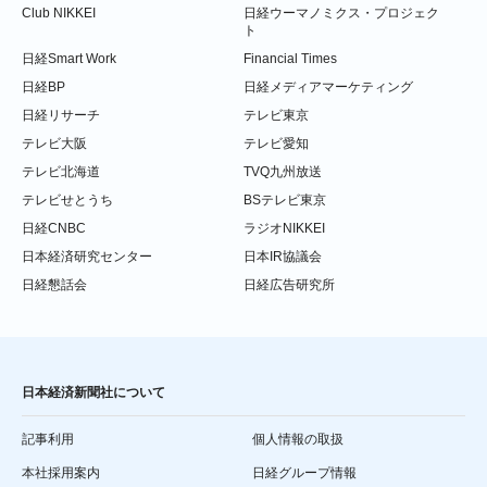
Club NIKKEI
日経ウーマノミクス・プロジェク
ト
日経Smart Work
Financial Times
日経BP
日経メディアマーケティング
日経リサーチ
テレビ東京
テレビ大阪
テレビ愛知
テレビ北海道
TVQ九州放送
テレビせとうち
BSテレビ東京
日経CNBC
ラジオNIKKEI
日本経済研究センター
日本IR協議会
日経懇話会
日経広告研究所
日本経済新聞社について
記事利用
個人情報の取扱
本社採用案内
日経グループ情報