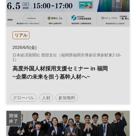
リアル
2026/6/5(金)
日本経済新聞社 西部支社（福岡県福岡市博多区博多駅東2-16-
1）
高度外国人材採用支援セミナー in 福岡
~企業の未来を担う基幹人材へ~
グローバル
人材
参加無料
開催
終了