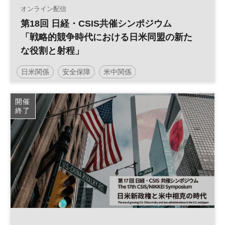
オンライン配信
第18回 日経・CSIS共催シンポジウム
「戦略的競争時代における日米同盟の新た
な役割と射程」
日米関係
安全保障
米中関係
開催
終了