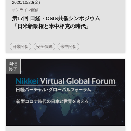
2020/10/23(金)
オンライン配信
第17回 日経・CSIS共催シンポジウム
「日米新政権と米中相克の時代」
日米関係
安全保障
米中関係
開催
終了