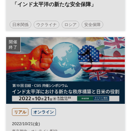
「インド太平洋の新たな安全保障」
日米関係
ウクライナ
ロシア
安全保障
米中関係
開催
終了
リアル
オンライン
2022/10/21(金)