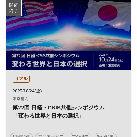
開催
終了
リアル
2025/10/24(金)
東京都内
第22回 日経・CSIS共催シンポジウム
「変わる世界と日本の選択」
日米関係
アジア太平洋
安全保障
米中関係