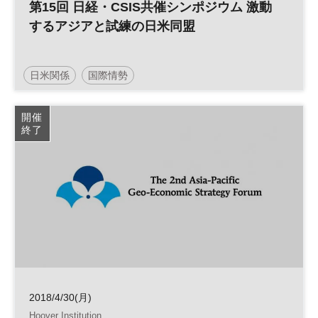
第15回 日経・CSIS共催シンポジウム 激動
するアジアと試練の日米同盟
日米関係
国際情勢
開催
終了
2018/4/30(月)
Hoover Institution