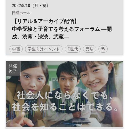
2022/9/19（月・祝）
日経ホール
【リアル＆アーカイブ配信】
中学受験と子育てを考えるフォーラム ―開
成、渋幕・渋渋、武蔵―
学習
学生向けイベント
Z世代
受験
塾
教育
中学受験
子育て
参加無料
土日祝開催
開催
終了