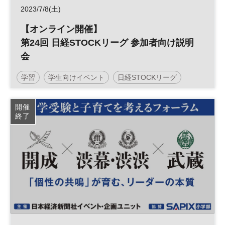
2023/7/8(土)
【オンライン開催】
第24回 日経STOCKリーグ 参加者向け説明
会
学習
学生向けイベント
日経STOCKリーグ
Z世代
中学生
金融
経済
株式投資
教育
開催
終了
大学生
高校生
コンテスト
学生向け
参加無料
土日祝開催