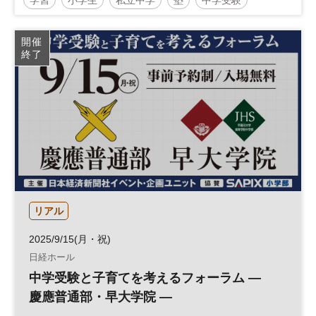
参加無料
土日祝開催
開催
終了
リアル
2025/9/15(月・祝)
日経ホール
中学受験と子育てを考えるフォーラム ―
慶應普通部・早大学院 ―