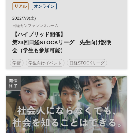
リアル
オンライン
2022/7/9(土)
日経カンファレンスルーム
【ハイブリッド開催】
第23回日経STOCKリーグ 先生向け説明
会（学生も参加可能）
学習
学生向けイベント
日経STOCKリーグ
Z世代
中学生
金融
経済
株式投資
教育
開催
終了
大学生
高校生
コンテスト
学生向け
参加無料
土日祝開催