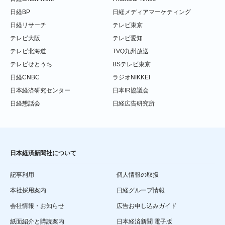
日経BP
日経メディアマーケティング
日経リサーチ
テレビ東京
テレビ大阪
テレビ愛知
テレビ北海道
TVQ九州放送
テレビせとうち
BSテレビ東京
日経CNBC
ラジオNIKKEI
日本経済研究センター
日本IR協議会
日経懇話会
日経広告研究所
日本経済新聞社について
記事利用
個人情報の取扱
本社採用案内
日経グループ情報
会社情報・お知らせ
広告お申し込みガイド
紙面紹介と購読案内
日本経済新聞 電子版