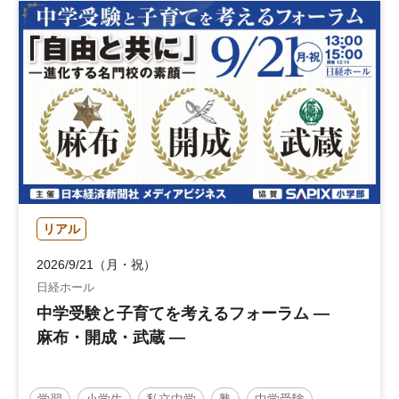
リアル
2026/9/21（月・祝）
日経ホール
中学受験と子育てを考えるフォーラム ―
麻布・開成・武蔵 ―
学習
小学生
私立中学
塾
中学受験