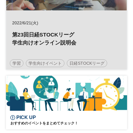
2022/6/21(火)
第23回日経STOCKリーグ
学生向けオンライン説明会
学習
学生向けイベント
日経STOCKリーグ
Z世代
中学生
金融
経済
株式投資
教育
大学生
高校生
コンテスト
学生向け
参加無料
PICK UP
おすすめのイベントをまとめてチェック！