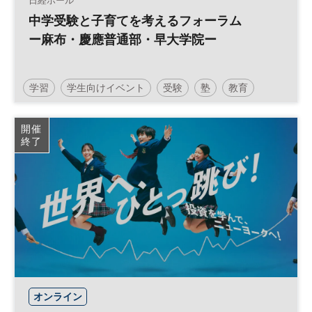
日経ホール
中学受験と子育てを考えるフォーラム
ー麻布・慶應普通部・早大学院ー
学習
学生向けイベント
受験
塾
教育
中学受験
子育て
参加無料
土日祝開催
開催
終了
オンライン