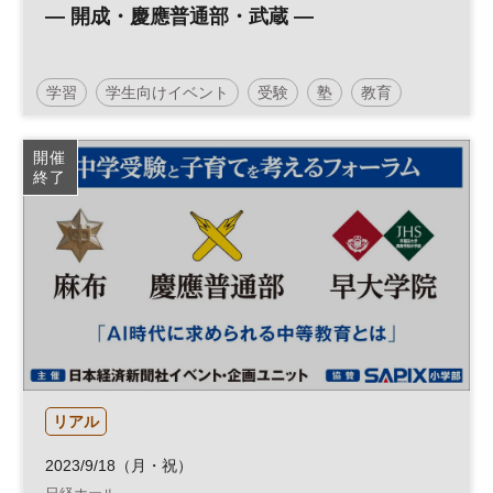
― 開成・慶應普通部・武蔵 ―
学習
学生向けイベント
受験
塾
教育
中学受験
子育て
参加無料
土日祝開催
開催
終了
リアル
2023/9/18（月・祝）