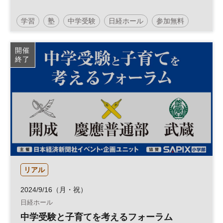
学習
塾
中学受験
日経ホール
参加無料
土日祝開催
開催
終了
リアル
2024/9/16（月・祝）
日経ホール
中学受験と子育てを考えるフォーラム