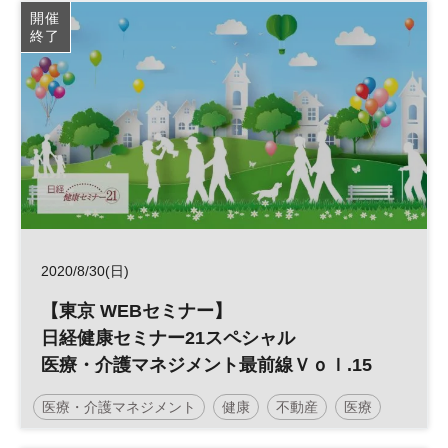
日経健康セミナー
不動産活用
介護
病院経営
開催
終了
診療報酬
参加無料
2020/8/30(日)
【東京 WEBセミナー】
日経健康セミナー21スペシャル
医療・介護マネジメント最前線Ｖｏｌ.15
医療・介護マネジメント
健康
不動産
医療