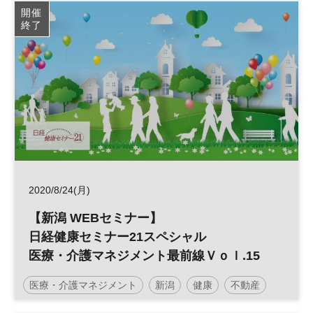
日経健康セミナー
不動産活用
介護
病院経営
開催
終了
診療報酬
参加無料
2020/8/24(月)
【新潟 WEBセミナー】
日経健康セミナー21スペシャル
医療・介護マネジメント最前線Ｖｏｌ.15
医療・介護マネジメント
新潟
健康
不動産