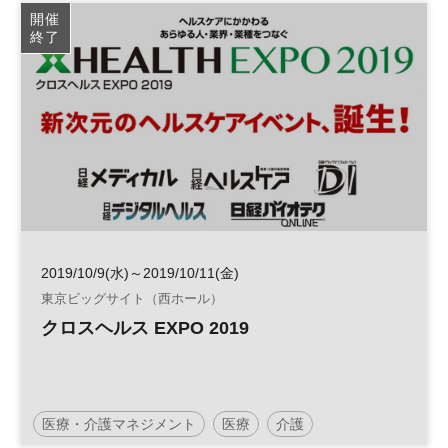
医療
日経健康セミナー
不動産活用
介護
開催
終了
病院経営
診療報酬
参加無料
2019/10/9(水)～2019/10/11(金)
東京ビッグサイト（西ホール）
クロスヘルス EXPO 2019
医療・介護マネジメント
医療
介護