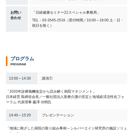
お問い
「日経健康セミナー21スペシャル事務局」
合わせ
TEL：03-3545-2516（受付時間／10:00～18:00 土・日・
祝日を除く）
プログラム
PROGRAM
13:00～14:30
講演①
「2020年診療報酬改定から読み解く病院マネジメント」
日本経営 取締役会長／一般社団法人医療介護の安定と地域経済活性化フォ
ーラム 代表理事 藤澤 功明氏
14:40～15:20
プレゼンテーション
「地域に根ざした病院の取り組み事例～シルバーエイジ研究所の施設ソリュ