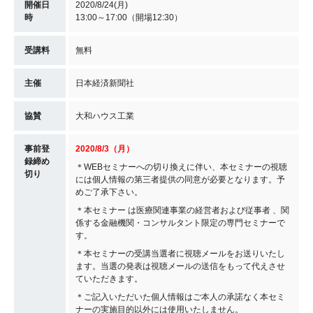
開催日
2020/8/24(月)
時
13:00～17:00（開場12:30）
受講料
無料
主催
日本経済新聞社
協賛
大和ハウス工業
事前登
2020/8/3（月）
録締め
＊WEBセミナーへの切り換えに伴い、本セミナーの視聴
切り
には個人情報の第三者提供の同意が必要となります。予
めご了承下さい。
＊本セミナー は医療関連事業の経営者および従事者 、関
係する金融機関・コンサルタント限定の専門セミナーで
す。
＊本セミナーの受講当選者に視聴メールをお送りいたし
ます。当選の発表は視聴メールの送信をもって代えさせ
ていただきます。
＊ご記入いただいた個人情報はご本人の承諾なく本セミ
ナーの実施目的以外には使用いたしません。