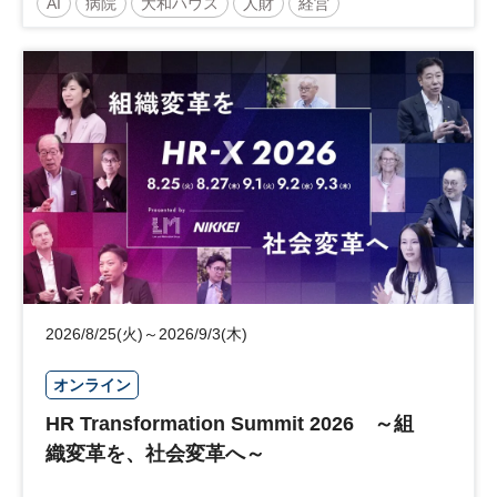
AI
病院
大和ハウス
人財
経営
略で描く持続可能な未来へ～
医療・介護マネジメント
医療
人材
人材戦略
日経健康セミナー
病院経営
DX
診療報酬
参加無料
土日祝開催
2026/8/25(火)～2026/9/3(木)
オンライン
HR Transformation Summit 2026 ～組
織変革を、社会変革へ～