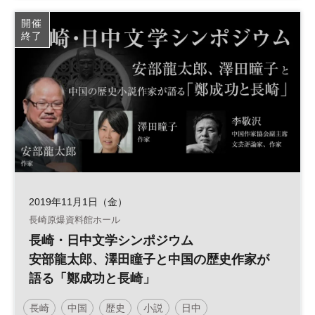
健康経営
開催
終了
2019年11月1日（金）
長崎原爆資料館ホール
長崎・日中文学シンポジウム
安部龍太郎、澤田瞳子と中国の歴史作家が
語る「鄭成功と長崎」
長崎
中国
歴史
小説
日中