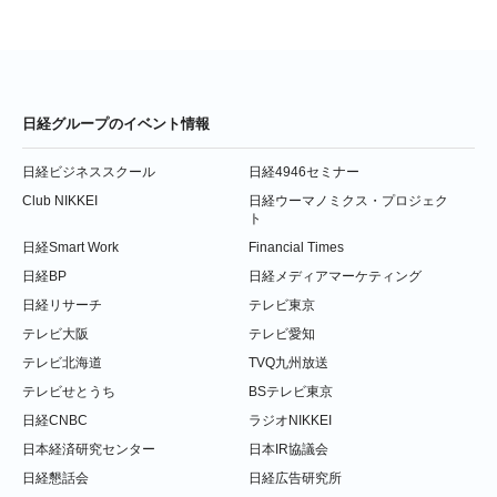
日経グループのイベント情報
日経ビジネススクール
日経4946セミナー
Club NIKKEI
日経ウーマノミクス・プロジェク
ト
日経Smart Work
Financial Times
日経BP
日経メディアマーケティング
日経リサーチ
テレビ東京
テレビ大阪
テレビ愛知
テレビ北海道
TVQ九州放送
テレビせとうち
BSテレビ東京
日経CNBC
ラジオNIKKEI
日本経済研究センター
日本IR協議会
日経懇話会
日経広告研究所