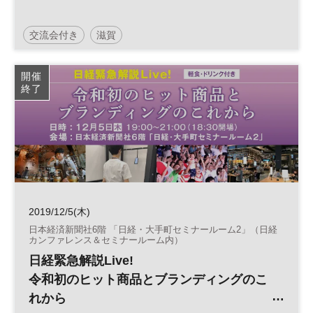
交流会付き
滋賀
日経ウーマノミクス・プロジェクト
キャリア
開催
終了
軽食付
ネットワーキング
参加無料
2019/12/5(木)
日本経済新聞社6階 「日経・大手町セミナールーム2」（日経
カンファレンス＆セミナールーム内）
日経緊急解説Live!
令和初のヒット商品とブランディングのこ
れから