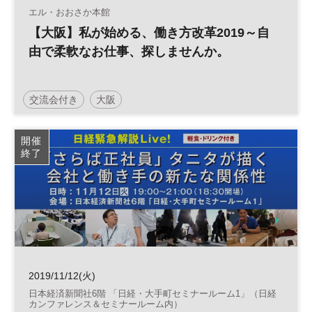
エル・おおさか本館
【大阪】私が始める、働き方改革2019～自
由で柔軟なお仕事、探しませんか。
交流会付き
大阪
日経ウーマノミクス・プロジェクト
働き方
軽食付
開催
終了
参加無料
土日祝開催
2019/11/12(火)
日本経済新聞社6階 「日経・大手町セミナールーム1」（日経
カンファレンス＆セミナールーム内）