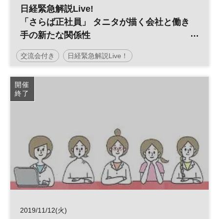
日経緊急解説Live!
「さらば正社員」 タニタが描く会社と働き
手の新たな関係性
／日経ビジネススクール
交流会付き
日経緊急解説Live！
日経ビジネススクール
平日夜開催
開催
終了
2019/11/12(火)