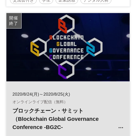
地方創生
企業立地
人材育成
経営者
開催
終了
地域活性化
自治体
2020/8/24(月)～2020/8/25(火)
オンラインライブ配信（無料）
ブロックチェーン・サミット
（Blockchain Global Governance
Conference -BG2C-
FIN/SUM Blockchain & Business -