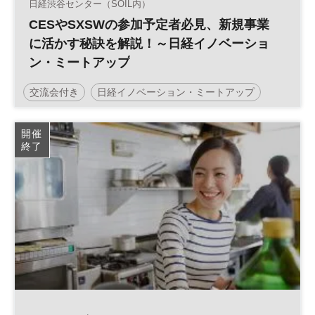
日経渋谷センター（SOIL内）
CESやSXSWの参加予定者必見、新規事業
に活かす秘訣を解説！～日経イノベーショ
ン・ミートアップ
交流会付き
日経イノベーション・ミートアップ
イノベーション
スタートアップ
ネットワーキング
開催
終了
軽食付き
ベンチャー