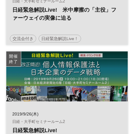
日経・大手町セミナールーム2
日経緊急解説Live! 米中摩擦の「主役」フ
ァーウェイの実像に迫る
交流会付き
日経緊急解説Live！
日経ビジネススクール
米中
米中関係
開催
終了
平日夜開催
2019/9/26(木)
日経・大手町セミナールーム2
日経緊急解説Live!