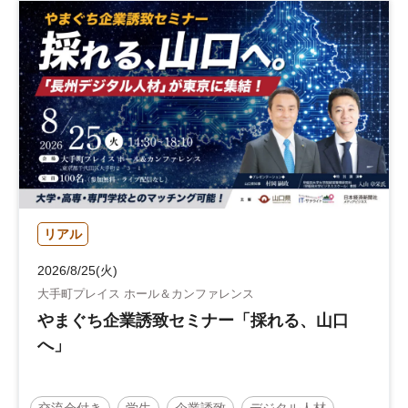
リアル
2026/8/25(火)
大手町プレイス ホール＆カンファレンス
やまぐち企業誘致セミナー「採れる、山口
へ」
交流会付き
学生
企業誘致
デジタル人材