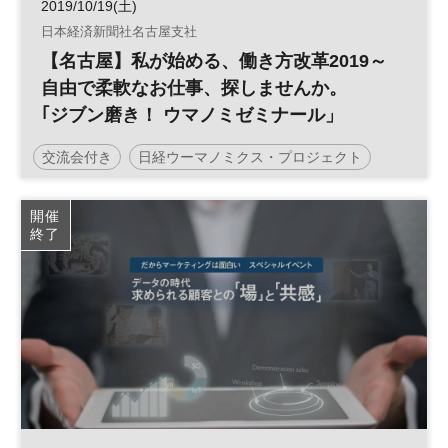
2019/10/19(土)
日本経済新聞社名古屋支社
【名古屋】私が始める、働き方改革2019～
自由で柔軟なお仕事、探しませんか。
｢ジブン磨き！ ウマノミゼミナール」
交流会付き
日経ウーマノミクス・プロジェクト
働き方
軽食付
参加無料
土日祝開催
開催
終了