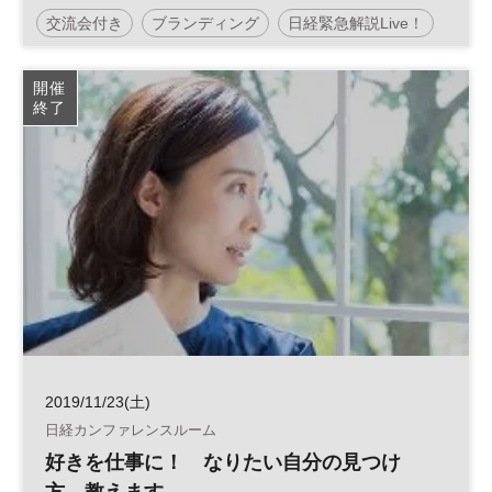
／日経ビジネススクール
交流会付き
ブランディング
日経緊急解説Live！
日経ビジネススクール
平日夜開催
開催
終了
2019/11/23(土)
日経カンファレンスルーム
好きを仕事に！ なりたい自分の見つけ