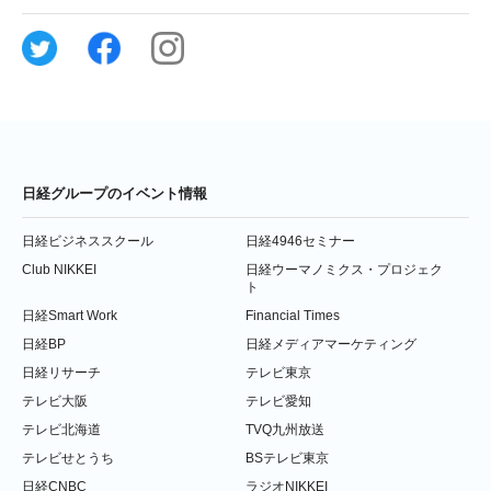
日経グループのイベント情報
日経ビジネススクール
日経4946セミナー
Club NIKKEI
日経ウーマノミクス・プロジェク
ト
日経Smart Work
Financial Times
日経BP
日経メディアマーケティング
日経リサーチ
テレビ東京
テレビ大阪
テレビ愛知
テレビ北海道
TVQ九州放送
テレビせとうち
BSテレビ東京
日経CNBC
ラジオNIKKEI