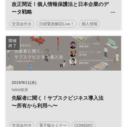
改正間近！個人情報保護法と日本企業のデ
ータ戦略
／日経ビジネススクール
交流会付き
日経緊急解説Live！
個人情報
日経ビジネススクール
データ戦略
平日夜開催
開催
終了
2019/9/11(水)
fabbit銀座
先駆者に聞く！サブスクビジネス導入法
〜所有から利用へ〜
交流会付き
電子版セミナー
COMEMO