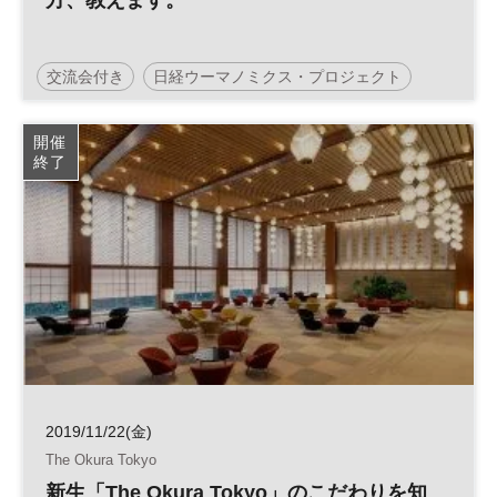
方、教えます。
交流会付き
日経ウーマノミクス・プロジェクト
仕事
キャリアデザイン
軽食付
参加無料
開催
終了
土日祝開催
2019/11/22(金)
The Okura Tokyo
新生「The Okura Tokyo」のこだわりを知