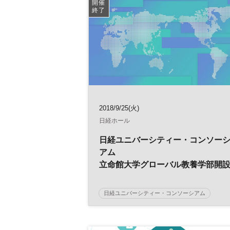
開催
終了
2018/9/25(火)
日経ホール
日経ユニバーシティー・コンソー
アム
立命館大学グローバル教養学部開
記念シンポジウム
新しいリベラル・アーツの可能性
日経ユニバーシティー・コンソーシアム
～グローバル人材の育成を考える