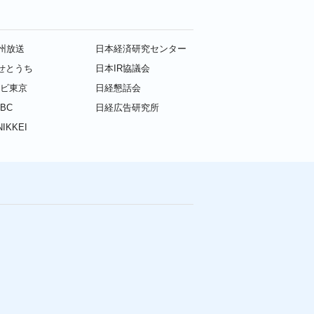
九州放送
日本経済研究センター
せとうち
日本IR協議会
レビ東京
日経懇話会
BC
日経広告研究所
IKKEI