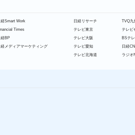
経Smart Work
日経リサーチ
TVQ
inancial Times
テレビ東京
テレビ
経BP
テレビ大阪
BSテ
日経メディアマーケティング
テレビ愛知
日経CN
テレビ北海道
ラジオN