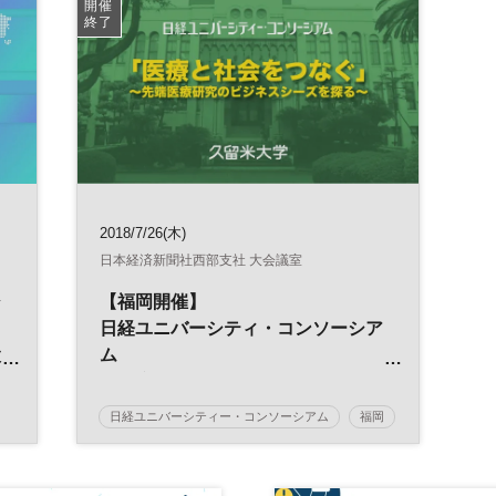
開催
終了
2018/7/26(木)
日本経済新聞社西部支社 大会議室
シ
【福岡開催】
日経ユニバーシティ・コンソーシア
設
ム
「医療と社会をつなぐ」
～先端医療研究のビジネスシーズを
日経ユニバーシティー・コンソーシアム
福岡
～
探る～
医療
大学
教育
産学連携
久留米大学