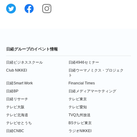
日経グループのイベント情報
日経ビジネススクール
日経4946セミナー
Club NIKKEI
日経ウーマノミクス・プロジェク
ト
日経Smart Work
Financial Times
日経BP
日経メディアマーケティング
日経リサーチ
テレビ東京
テレビ大阪
テレビ愛知
テレビ北海道
TVQ九州放送
テレビせとうち
BSテレビ東京
日経CNBC
ラジオNIKKEI