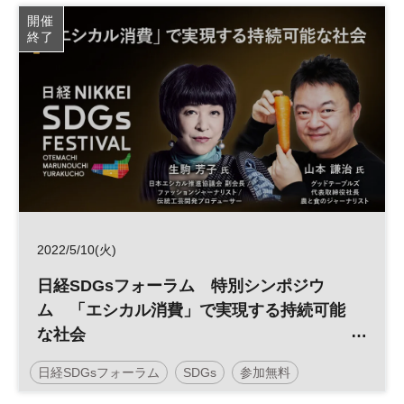
参加無料
開催
終了
2022/5/10(火)
日経SDGsフォーラム 特別シンポジウ
ム 「エシカル消費」で実現する持続可能
な社会
＜日経 大丸有 SDGsフェス＞
日経SDGsフォーラム
SDGs
参加無料