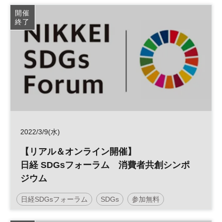
カーボンニュートラル
日経SDGsフェス
環境
開催
終了
SDGs
森林
参加無料
2022/3/9(水)
【リアル＆オンライン開催】
日経 SDGsフォーラム 消費者共創シンポ
ジウム
日経SDGsフォーラム
SDGs
参加無料