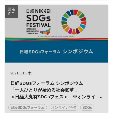
ン配信
SDGs
資産運用
参加無料
開催
終了
2021/5/13(木)
日経SDGsフォーラム シンポジウム
「一人ひとりが始める社会変革 」
＜日経大丸有SDGsフェス＞ ※オンライ
ン配信
日経SDGsフォーラム
オンライン開催
SDGs