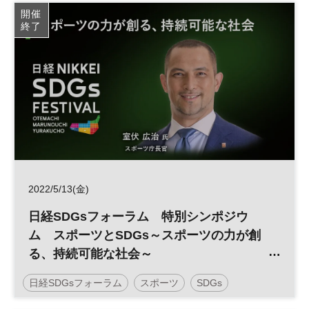
カーボンニュートラル
エネルギー
SDGs
開催
終了
参加無料
2022/5/13(金)
日経SDGsフォーラム 特別シンポジウ
ム スポーツとSDGs～スポーツの力が創
る、持続可能な社会～
＜日経 大丸有 SDGsフェス＞
日経SDGsフォーラム
スポーツ
SDGs