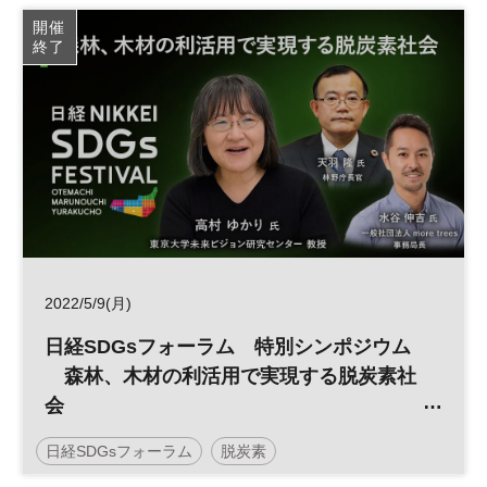
参加無料
開催
終了
2022/5/9(月)
日経SDGsフォーラム 特別シンポジウム
森林、木材の利活用で実現する脱炭素社
会
＜日経 大丸有 SDGsフェス＞
日経SDGsフォーラム
脱炭素