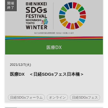
開催
終了
2021/12/7(火)
医療DX ＜日経SDGsフェス日本橋＞
日経SDGsフォーラム
オンライン
日経SDGsフェス
データ活用
医療
SDGs
DX