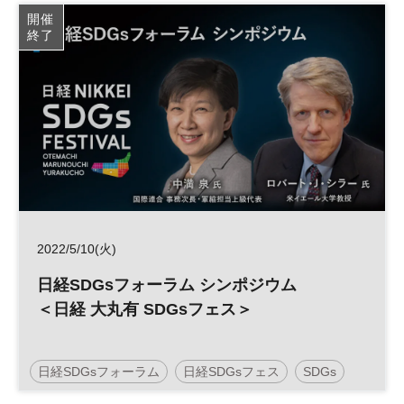
スポーツビジネス
参加無料
開催
終了
2022/5/10(火)
日経SDGsフォーラム シンポジウム
＜日経 大丸有 SDGsフェス＞
日経SDGsフォーラム
日経SDGsフェス
SDGs