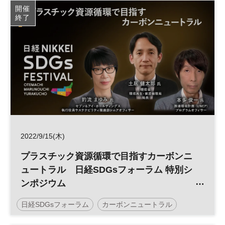
開催
終了
2022/9/15(木)
プラスチック資源循環で目指すカーボンニ
ュートラル 日経SDGsフォーラム 特別シ
ンポジウム
＜日経 大丸有 SDGsフェス2022 AUTUMN
日経SDGsフォーラム
カーボンニュートラル
＞