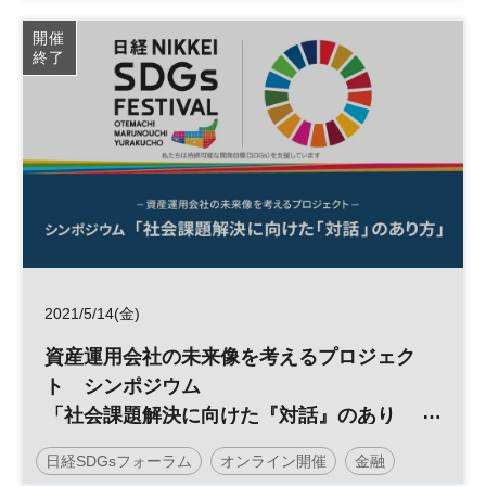
SDGs
開催
終了
2021/5/14(金)
資産運用会社の未来像を考えるプロジェク
ト シンポジウム
「社会課題解決に向けた『対話』のあり
方」
日経SDGsフォーラム
オンライン開催
金融
＜日経大丸有SDGsフェス＞ ※オンライ