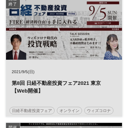
終了
2021/9/5(日)
第8回 日経不動産投資フェア2021 東京
【Web開催】
日経不動産投資フェア
オンライン
ウィズコロナ
不動産
投資
人生100年
人生100年時代
開催