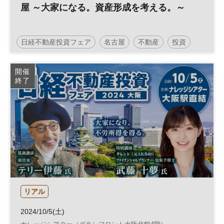
屋 ～大家になる。資産形成を考える。～
日経不動産投資フェア
名古屋
不動産
投資
資産形成
不動産投資
参加無料
開催
終了
リアル
2024/10/5(土)