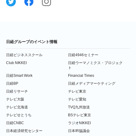
日経グループのイベント情報
日経ビジネススクール
日経4946セミナー
Club NIKKEI
日経ウーマノミクス・プロジェク
ト
日経Smart Work
Financial Times
日経BP
日経メディアマーケティング
日経リサーチ
テレビ東京
テレビ大阪
テレビ愛知
テレビ北海道
TVQ九州放送
テレビせとうち
BSテレビ東京
日経CNBC
ラジオNIKKEI
日本経済研究センター
日本IR協議会