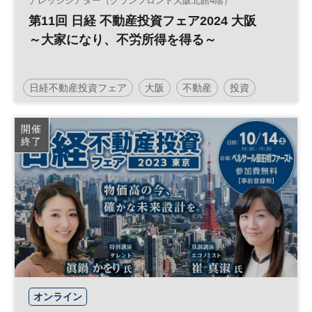
ナレッジシアター（グランフロント大阪北館4階）
第11回 日経 不動産投資フェア2024 大阪
～大家になり、不労所得を得る～
日経不動産投資フェア
大阪
不動産
投資
資産形成
不動産投資
参加無料
開催
終了
オンライン