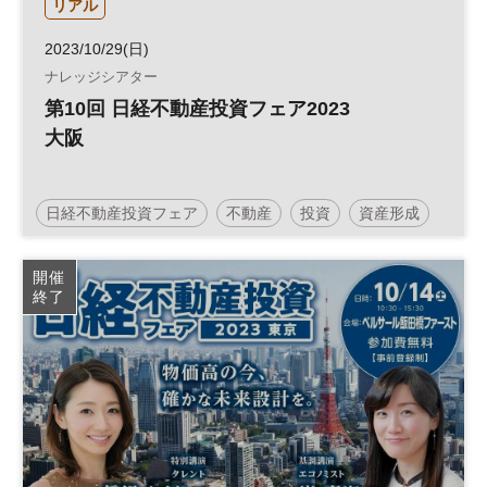
リアル
2023/10/29(日)
ナレッジシアター
第10回 日経不動産投資フェア2023
大阪
日経不動産投資フェア
不動産
投資
資産形成
人生100年
人生100年時代
参加無料
土日祝開催
開催
終了