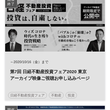
終了
参加無料
土日祝開催
～2020/10/16（金）まで
第7回 日経不動産投資フェア2020 東京
アーカイブ映像ご視聴お申し込みページ
日経不動産投資フェア
不動産
投資
人生100年時代
参加無料
土日祝開催
開催