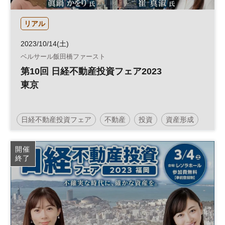
リアル
2023/10/14(土)
ベルサール飯田橋ファースト
第10回 日経不動産投資フェア2023
東京
日経不動産投資フェア
不動産
投資
資産形成
人生100年
人生100年時代
参加無料
土日祝開催
開催
終了