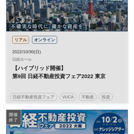
リアル
オンライン
2022/10/30(日)
日経ホール
【ハイブリッド開催】
第9回 日経不動産投資フェア2022 東京
日経不動産投資フェア
VUCA
不動産
投資
人生100年
人生100年時代
参加無料
土日祝開催
開催
終了