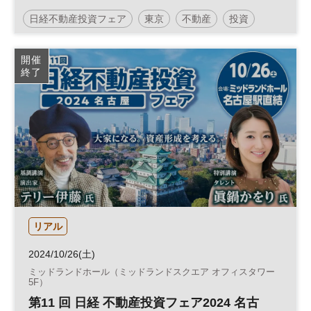
日経不動産投資フェア
東京
不動産
投資
資産形成
不動産投資
参加無料
開催
終了
リアル
2024/10/26(土)
ミッドランドホール（ミッドランドスクエア オフィスタワー
5F）
第11 回 日経 不動産投資フェア2024 名古