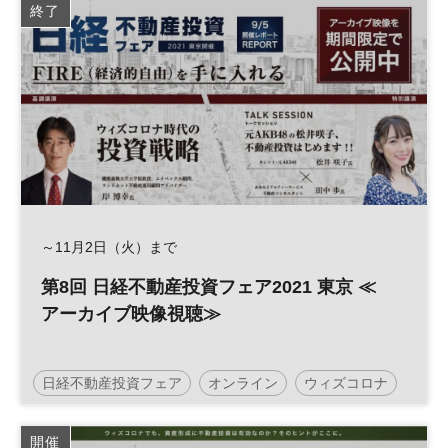
終了
参加無料
土日祝開催
～11月2日（火）まで
第8回 日経不動産投資フェア2021 東京 ≪
アーカイブ映像視聴≫
日経不動産投資フェア
オンライン
ウィズコロナ
不動産
投資
人生100年
人生100年時代
開催