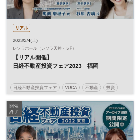
リアル
2023/3/4(土)
レソラホール（レソラ天神・５F）
【リアル開催】
日経不動産投資フェア2023 福岡
日経不動産投資フェア
VUCA
不動産
投資
人生100年
人生100年時代
参加無料
土日祝開催
開催
終了