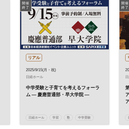
開催
開催
終了
終了
リアル
2025/9/15(月・祝)
20
日経ホール
日
中学受験と子育てを考えるフォーラ
ム ― 慶應普通部・早大学院 ―
日経ホール
学習
塾
中学受験
参加無料
土日祝開催