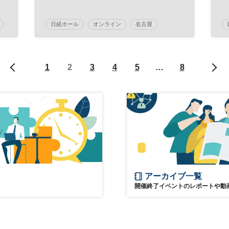
日経ホール
オンライン
名古屋
地方創生
ビジネス
地域活性化
参加無料
1
2
3
4
5
…
8
アーカイブ一覧
開催終了イベントのレポートや動