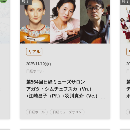
終了
終了
リアル
2025/11/19(水)
2
日経ホール
日
第564回日経ミューズサロン
来
アガタ・シムチェフスカ（Vn.）
+江崎昌子（Pf.）+羽川真介（Vc.）
ピアノ・トリオが奏でる「ポーラン
ド名曲の夕べ」
日経ホール
日経ミューズサロン
コンサート
ミューズサロン