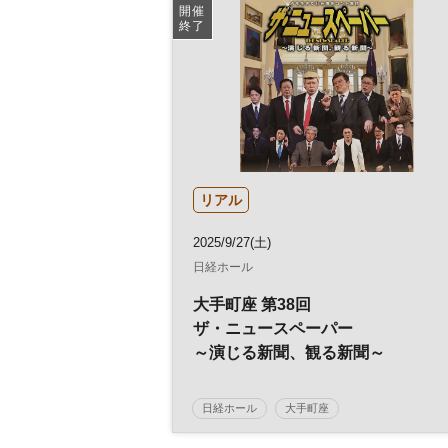
参加無料
開催
終了
リアル
2025/9/27(土)
日経ホール
大手町座 第38回
ザ・ニュースペーパー
～演じる新聞、観る新聞～
日経ホール
大手町座
ザ・ニュースペーパー