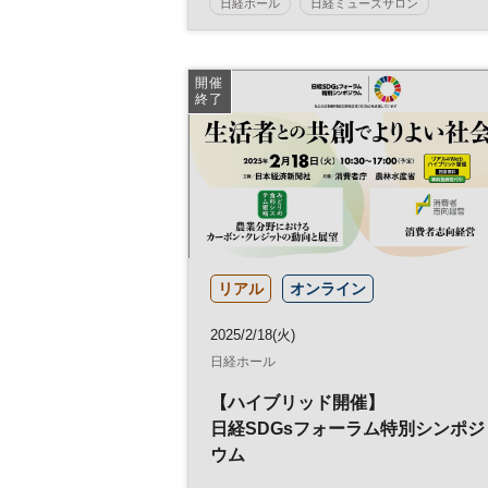
日経ホール
日経ミューズサロン
コンサート
ミューズサロン
開催
終了
リアル
オンライン
2025/2/18(火)
日経ホール
【ハイブリッド開催】
日経SDGsフォーラム特別シンポジ
ウム
「生活者との共創でよりよい社会