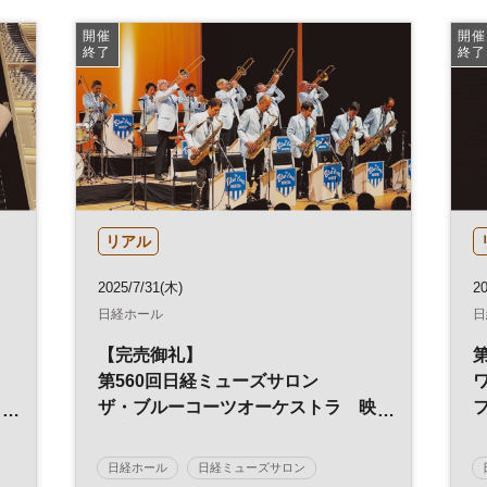
開催
開催
終了
終了
リアル
2025/7/31(木)
20
日経ホール
日
【完売御礼】
第560回日経ミューズサロン
台
ザ・ブルーコーツオーケストラ 映
画音楽とジャズ
日経ホール
日経ミューズサロン