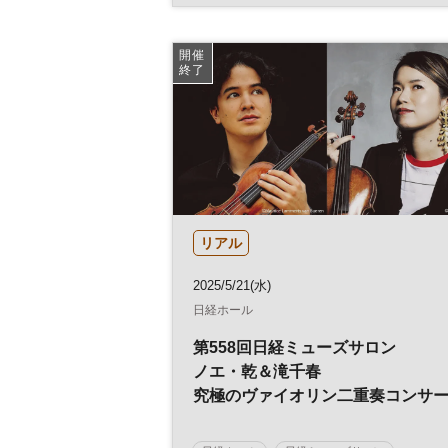
コンサート
ミューズサロン
開催
終了
リアル
2025/5/21(水)
日経ホール
第558回日経ミューズサロン
ノエ・乾＆滝千春
究極のヴァイオリン二重奏コンサ
ト