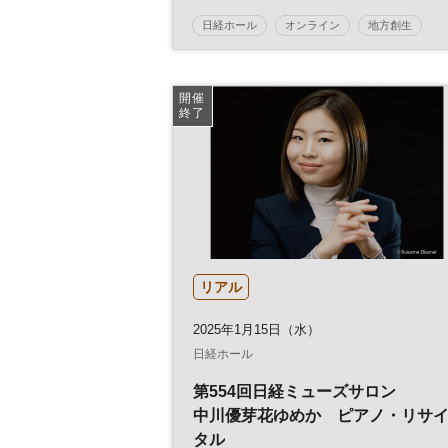
を」
日経ホール
オンライン
地方創生
SDGs
地域活性化
生物多様性
参加無料
開催
終了
リアル
2025年1月15日（水）
日経ホール
第554回日経ミューズサロン
中川優芽花ゆめか ピアノ・リサ
タル