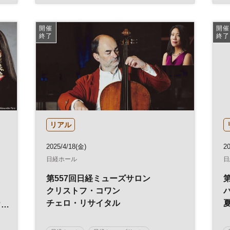
コンサート
ミューズサロン
開催
開催
終了
終了
リアル
2025/4/18(金)
2
日経ホール
日
第557回日経ミューズサロン
クリストフ・コワン
ー
チェロ・リサイタル