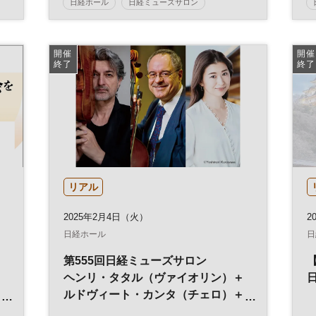
日経ホール
日経ミューズサロン
コンサート
ミューズサロン
開催
開催
終了
終了
リアル
2025年2月4日（火）
20
日経ホール
日
第555回日経ミューズサロン
ヘンリ・タタル（ヴァイオリン）＋
ルドヴィート・カンタ（チェロ）＋
酒井有彩（ピアノ） ピアノ三重奏