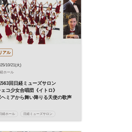
リアル
025/10/21(火)
経ホール
第563回日経ミューズサロン
チェコ少女合唱団《イトロ》
ボヘミアから舞い降りる天使の歌声
日経ホール
日経ミューズサロン
コンサート
ミューズサロン