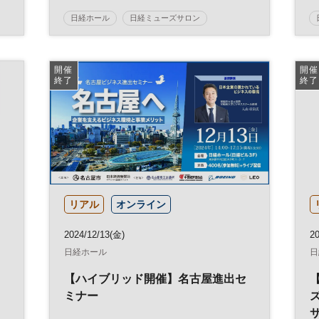
の夕べ
日経ホール
日経ミューズサロン
コンサート
ミューズサロン
開催
開催
終了
終了
リアル
オンライン
2024/12/13(金)
2
日経ホール
日
【ハイブリッド開催】名古屋進出セ
イ
ミナー