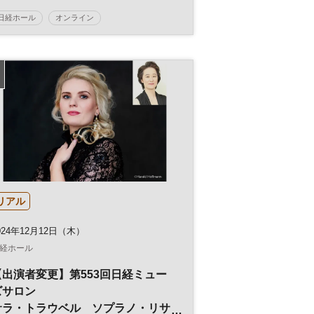
日経ホール
オンライン
日経地方創生フォーラム
地方創生
SDGs
地域活性化
参加無料
リアル
024年12月12日（木）
経ホール
【出演者変更】第553回日経ミュー
ズサロン
サラ・トラウベル ソプラノ・リサ