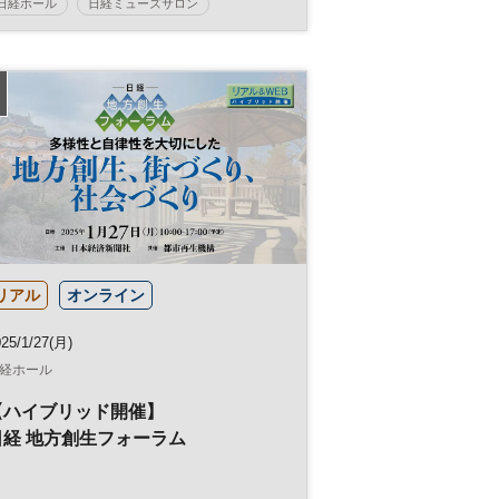
日経ホール
日経ミューズサロン
コンサート
ミューズサロン
リアル
オンライン
25/1/27(月)
経ホール
【ハイブリッド開催】
日経 地方創生フォーラム