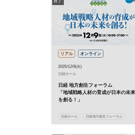
終了
リアル
オンライン
2025/12/9(火)
日経ホール
日経 地方創生フォーラム
「地域戦略人材の育成が日本の未
を創る！」
日経ホール
日経地方創生フォーラム
地方創生
SDGs
地域活性化