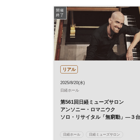
開催
終了
リアル
2025/8/20(水)
日経ホール
第561回日経ミューズサロン
アンソニー・ロマニウク
ソロ・リサイタル「無窮動」―３
の鍵盤楽器で巡る、500年の旅
日経ホール
日経ミューズサロン