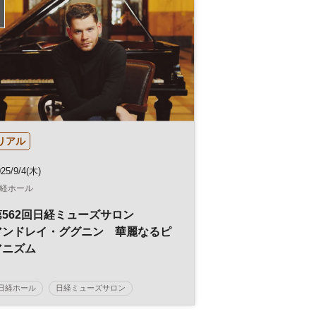
リアル
25/9/4(木)
経ホール
第562回日経ミューズサロン
アンドレイ・ググニン 華麗なるピ
アニズム
日経ホール
日経ミューズサロン
コンサート
ミューズサロン